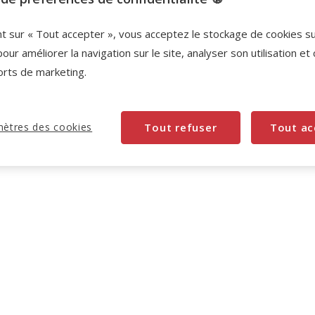
nt sur « Tout accepter », vous acceptez le stockage de cookies s
Promotion disponible
pour améliorer la navigation sur le site, analyser son utilisation et
orts de marketing.
-10% sur votre première commande* avec votre
Carte Animalis. Offre non cumulable aux autres
promotions en cours.
Voir conditions
Code:
WELCOME10
Copier
ètres des cookies
Tout refuser
Tout ac