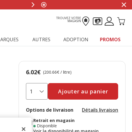
TROUVEZ VOTRE
MAGASIN
ARQUES
AUTRES
ADOPTION
PROMOS
6.02€
Prix 6.02€, 200.66 EUR par litre
(200.66€ / litre)
Ajouter au panier
Options de livraison
Détails livraison
Retrait en magasin
Disponible
Voir la disponibilité en magasin