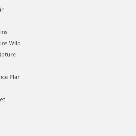
in
ins
ins Wild
Nature
ence Plan
et