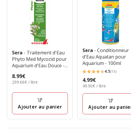
Sera
- Conditionneur
Sera
- Traitement d'Eau
d'Eau Aquatan pour
Phyto Med Mycozid pour
Aquarium - 100ml
Aquarium d'Eau Douce -
4.5
30ml
(15)
4.5
Prix
8.99€
Prix
4.99€
étoiles
299.66€
299.66€ / litre
8.99€
49.90€
49.90€ / litre
4.99€
par
avec
par
Litre
15
Litre
avis
Ajouter au panier
Ajouter au panie