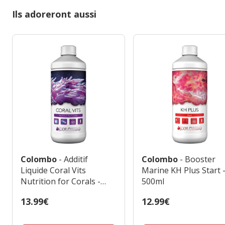
Ils adoreront aussi
Colombo
- Additif
Colombo
- Booster
Liquide Coral Vits
Marine KH Plus Start 
Nutrition for Corals -
500ml
500ml
Prix
13.99€
Prix
12.99€
13.99€
12.99€