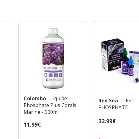
Colombo
- Liquide
Red Sea
- TEST
-
Phosphate Plus Corals
PHOSPHATE
Marine - 500ml
Prix
32.99€
Prix
11.99€
32.99€
11.99€