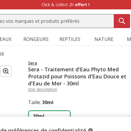
Click & collect 2h
offert !
SEAUX
RONGEURS
REPTILES
NATURE
M
ce
Sera
Sera - Traitement d'Eau Phyto Med
Protazid pour Poissons d'Eau Douce et
d'Eau de Mer - 30ml
Voir description
Taille:
30ml
30ml
6.02€
(200.66€ / litre)
de préférences de confidentialité 🍪