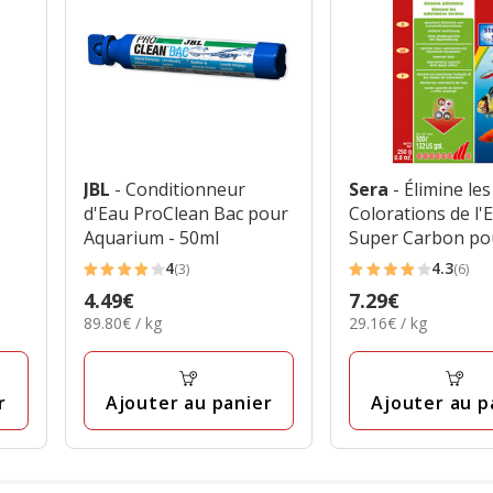
JBL
- Conditionneur
Sera
- Élimine les
d'Eau ProClean Bac pour
Colorations de l'
Aquarium - 50ml
Super Carbon po
Aquarium - 250g
4
4.3
(3)
(6)
4
4.3
Prix
4.49€
Prix
7.29€
étoiles
étoiles
89.80€
29.16€
89.80€ / kg
29.16€ / kg
4.49€
7.29€
avec
avec
par
par
3
6
Kg
Kg
avis
avis
r
Ajouter au panier
Ajouter au p