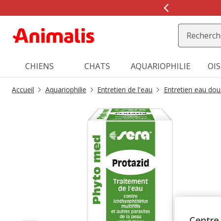
2
de
2,
message,
CHIENS
CHATS
AQUARIOPHILIE
OI
Accueil
Aquariophilie
Entretien de l'eau
Entretien eau dou
Centre 