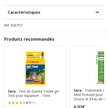
Caractéristiques
Réf.
826757
Produits recommandés
Sera
- Traitement d'
Sera
- Test de Dureté Totale gH
Med Protazid pour Po
Test pour Aquarium - 15ml
Douce et d'Eau de Me
4.7
(11)
4.7
Prix
6.02€