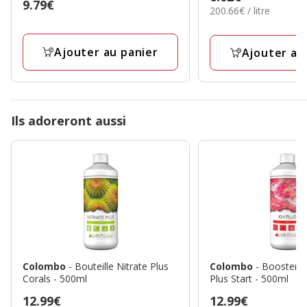
Prix
9.79€
étoiles
200.66€
200.66€ / litre
6.02€
9.79€
par
avec
Litre
11
Ajouter au panier
Ajouter au
avis
Ils adoreront aussi
Colombo
- Bouteille Nitrate Plus
Colombo
- Booster 
Corals - 500ml
Plus Start - 500ml
Prix
12.99€
Prix
12.99€