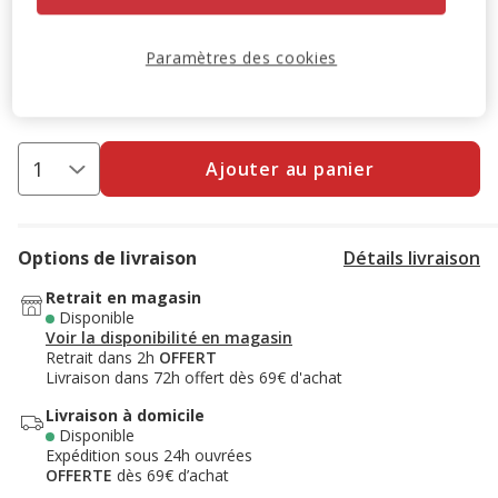
-10% sur votre première commande* avec votre Carte
Animalis. Offre non cumulable aux autres promotions en
Paramètres des cookies
cours.
Voir conditions
Code:
WELCOME10
Copier
Ajouter au panier
Options de livraison
Détails livraison
Retrait en magasin
Disponible
Voir la disponibilité en magasin
Retrait dans 2h
OFFERT
Livraison dans 72h offert dès 69€ d'achat
Livraison à domicile
Disponible
Expédition sous 24h ouvrées
OFFERTE
dès 69€ d’achat