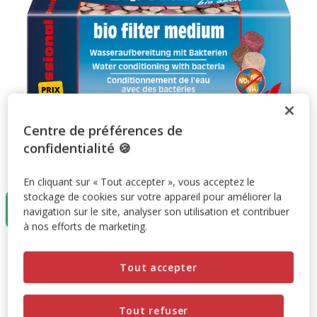
Centre de préférences de
confidentialité 🍪
Taille:
35g
En cliquant sur « Tout accepter », vous acceptez le
stockage de cookies sur votre appareil pour améliorer la
35g
navigation sur le site, analyser son utilisation et contribuer
3.68€
à nos efforts de marketing.
3.68€
Prix 3.68€
Tout accepter
Promotion disponible
Tout refuser