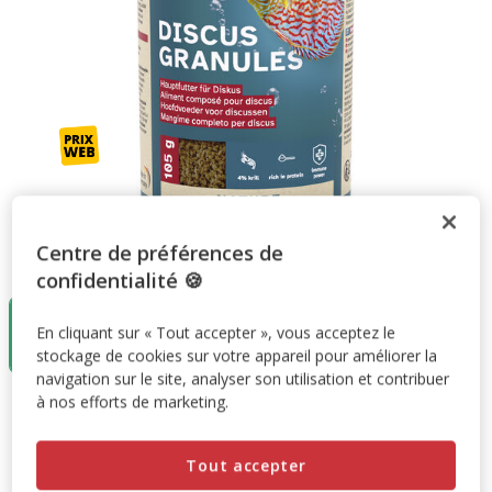
Centre de préférences de
Taille:
250ml
confidentialité 🍪
250ml
En cliquant sur « Tout accepter », vous acceptez le
8.49€
(33.96€ / litre)
stockage de cookies sur votre appareil pour améliorer la
navigation sur le site, analyser son utilisation et contribuer
à nos efforts de marketing.
8.49€
Prix 8.49€, 33.96 EUR par litre
(33.96€ / litre)
Tout accepter
Promotion disponible