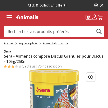
2
Click & collect 2h
offert !
de
2,
message,
Accueil
Aquariophilie
Alimentation aqua
Sera
Sera - Aliments composé Discus Granules pour Discus
- 105g/250ml
(3)
3 avis
|
Voir description