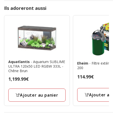
Ils adoreront aussi
Aquatlantis
- Aquarium SUBLIME
Eheim
- Filtre extérieur Ecco pro
ULTRA 120x50 LED RGBW 333L -
200
Chêne Brun
Prix
114.99€
Prix
1,199.99€
114.99€
1,199.99€
Ajouter au
Ajouter au panier