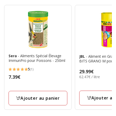
Sera
- Aliments Spécial Élevage
JBL
- Aliment en Gra
ImmunPro pour Poissons - 250ml
BITS GRANO M pour D
5
(1)
Prix
29.99€
5
Prix
7.39€
62.47€
62.47€ / litre
29.99€
étoiles
par
7.39€
avec
Litre
1
avis
Ajouter au
Ajouter au panier