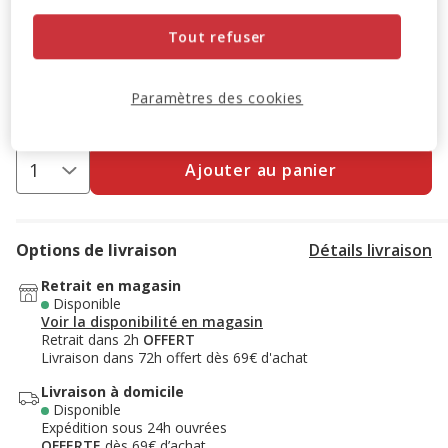
-10% sur votre première commande* avec votre Carte
Tout refuser
Animalis. Offre non cumulable aux autres promotions en
cours.
Voir conditions
Code:
WELCOME10
Copier
Paramètres des cookies
Ajouter au panier
Options de livraison
Détails livraison
Retrait en magasin
Disponible
Voir la disponibilité en magasin
Retrait dans 2h
OFFERT
Livraison dans 72h offert dès 69€ d'achat
Livraison à domicile
Disponible
Expédition sous 24h ouvrées
OFFERTE
dès 69€ d’achat