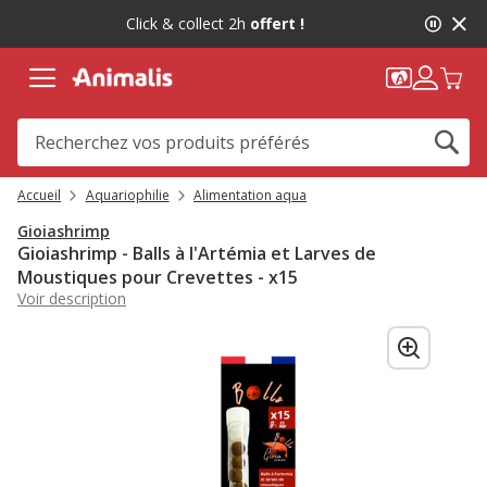
2
Click & collect 2h
offert !
de
2,
message,
Accueil
Aquariophilie
Alimentation aqua
Gioiashrimp
Gioiashrimp - Balls à l'Artémia et Larves de
Moustiques pour Crevettes - x15
Voir description