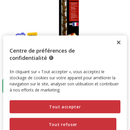
Centre de préférences de
confidentialité 🍪
Taille:
x15
En cliquant sur « Tout accepter », vous acceptez le
stockage de cookies sur votre appareil pour améliorer la
x15
navigation sur le site, analyser son utilisation et contribuer
8.89€
à nos efforts de marketing.
8.89€
Prix 8.89€
Tout accepter
Promotion disponible
Tout refuser