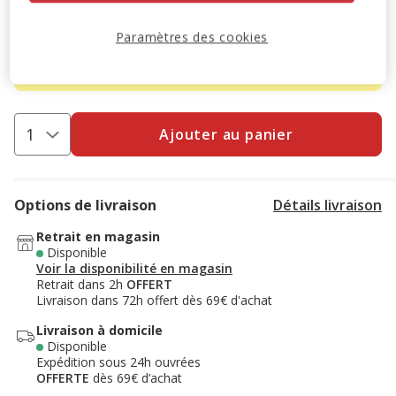
-10% sur votre première commande* avec votre Carte
Animalis. Offre non cumulable aux autres promotions en
Paramètres des cookies
cours.
Voir conditions
Code:
WELCOME10
Copier
Ajouter au panier
Options de livraison
Détails livraison
Retrait en magasin
Disponible
Voir la disponibilité en magasin
Retrait dans 2h
OFFERT
Livraison dans 72h offert dès 69€ d'achat
Livraison à domicile
Disponible
Expédition sous 24h ouvrées
OFFERTE
dès 69€ d’achat