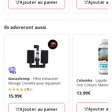
Ajouter au panier
Ajouter au
avis
avis
Ils adoreront aussi
Gioiashrimp
- Filtre Exhauster
Colombo
- Liquide Add
Elevage Crevette pour Aquarium
One Colours Marine -
5
(2)
5
Prix
13.99€
Prix
15.99€
étoiles
13.99€
15.99€
avec
Ajouter au
Ajouter au panier
2