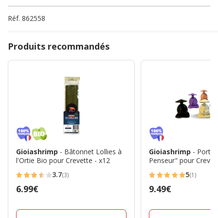
Réf.
862558
Produits recommandés
Gioiashrimp
- Bâtonnet Lollies à
Gioiashrimp
- Porte 
l'Ortie Bio pour Crevette - x12
Penseur" pour Crevet
3.7
5
(3)
(1)
3.7
5
Prix
6.99€
Prix
9.49€
étoiles
étoiles
6.99€
9.49€
avec
avec
3
1