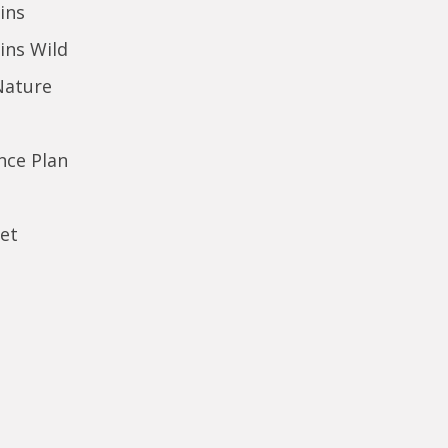
ins
ins Wild
Nature
ence Plan
et