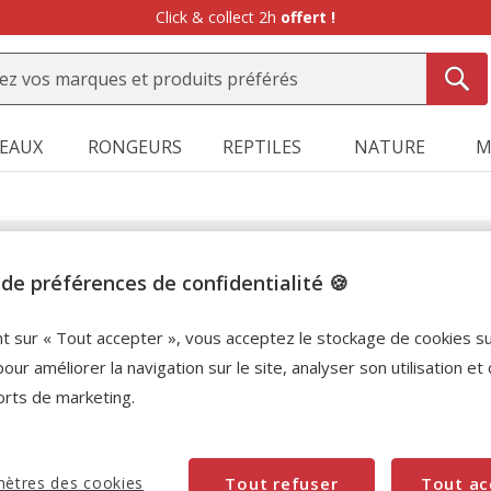
Click & collect 2h
offert !
SEAUX
RONGEURS
REPTILES
NATURE
M
Prendre un rdv
de préférences de confidentialité 🍪
nt sur « Tout accepter », vous acceptez le stockage de cookies s
pour améliorer la navigation sur le site, analyser son utilisation et
orts de marketing.
ètres des cookies
Tout refuser
Tout ac