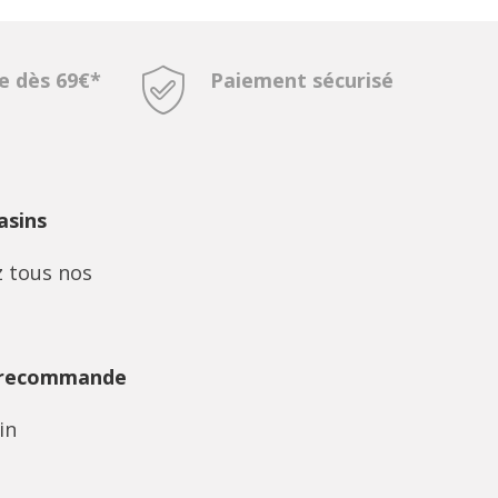
te dès 69€*
Paiement sécurisé
sins
 tous nos
 recommande
in