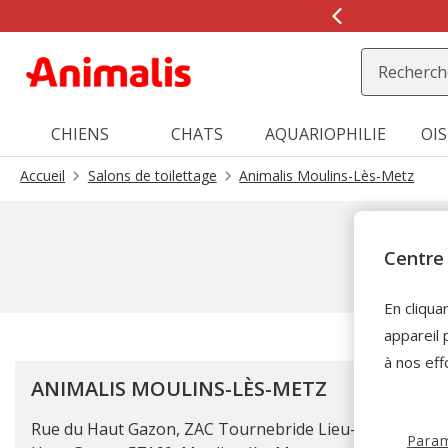
2
de
2,
message,
CHIENS
CHATS
AQUARIOPHILIE
OI
Accueil
Salons de toilettage
Animalis Moulins-Lès-Metz
Centre 
En cliqua
appareil 
à nos eff
ANIMALIS MOULINS-LÈS-METZ
Rue du Haut Gazon, ZAC Tournebride Lieu-dit le
Param