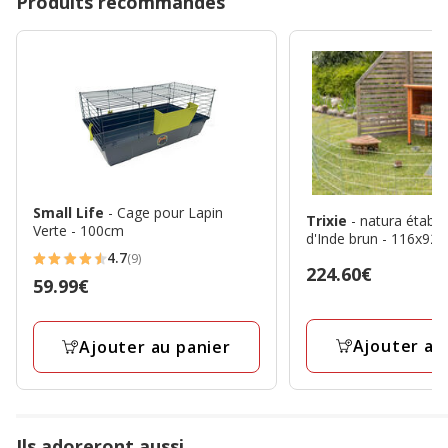
Produits recommandés
Small Life
- Cage pour Lapin
Trixie
- natura établ
Verte - 100cm
d'Inde brun - 116x92
4.7
(9)
4.7
Prix
224.60€
Prix
59.99€
étoiles
224.60€
59.99€
avec
9
Ajouter au
Ajouter au panier
avis
Ils adoreront aussi