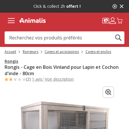
2
Click & collect 2h
offert !
de
2,
message,
Accueil
Rongeurs
Cages et accessoires
Cages et enclos
Rongis
Rongis - Cage en Bois Vinland pour Lapin et Cochon
d'inde - 80cm
(2)
1 avis
|
Voir description