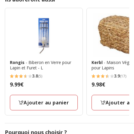
Rongis
- Biberon en Verre pour
Kerbl
- Maison Végéta
Lapin et Furet - L
pour Lapins
3.8
3.9
(5)
(17)
3.8
3.9
Prix
9.99€
Prix
9.98€
étoiles
étoiles
9.99€
9.98€
avec
avec
5
17
Ajouter au panier
Ajouter au
avis
avis
Pourquoi nous choisir ?