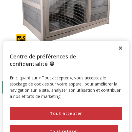
Centre de préférences de
confidentialité 🍪
Taille:
80cm
En cliquant sur « Tout accepter », vous acceptez le
stockage de cookies sur votre appareil pour améliorer la
80cm
99.95€
navigation sur le site, analyser son utilisation et contribuer
à nos efforts de marketing.
99.95€
Prix 99.95€
Tout accepter
Promotion disponible
Tout refuser