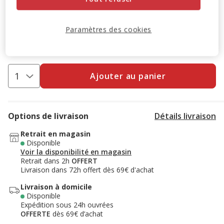
-10% sur votre première commande* avec votre Carte
Animalis. Offre non cumulable aux autres promotions en
cours.
Voir conditions
Paramètres des cookies
Code:
WELCOME10
Copier
Ajouter au panier
Options de livraison
Détails livraison
Retrait en magasin
Disponible
Voir la disponibilité en magasin
Retrait dans 2h
OFFERT
Livraison dans 72h offert dès 69€ d'achat
Livraison à domicile
Disponible
Expédition sous 24h ouvrées
OFFERTE
dès 69€ d’achat