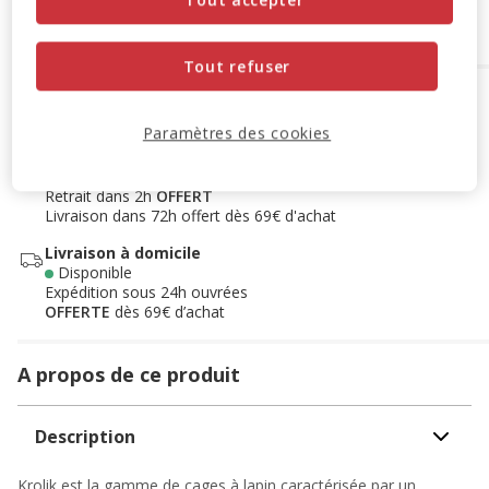
Ajouter au panier
Tout refuser
Options de livraison
Détails livraison
Paramètres des cookies
Retrait en magasin
Disponible
Voir la disponibilité en magasin
Retrait dans 2h
OFFERT
Livraison dans 72h offert dès 69€ d'achat
Livraison à domicile
Disponible
Expédition sous 24h ouvrées
OFFERTE
dès 69€ d’achat
A propos de ce produit
Description
Krolik est la gamme de cages à lapin caractérisée par un