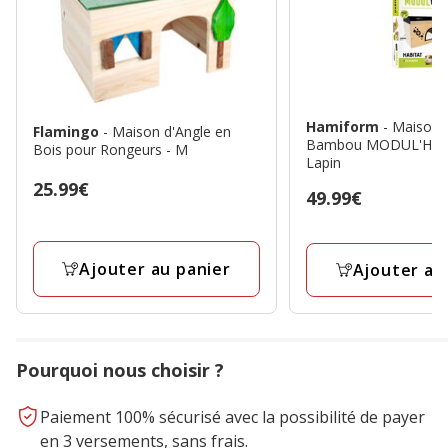
Hamiform
- Maisonn
Flamingo
- Maison d'Angle en
Bambou MODUL'Hom
Bois pour Rongeurs - M
Lapin
Prix
25.99€
Prix
49.99€
25.99€
49.99€
Ajouter au panier
Ajouter au
Pourquoi nous choisir ?
Paiement 100% sécurisé avec la possibilité de payer
en 3 versements, sans frais.