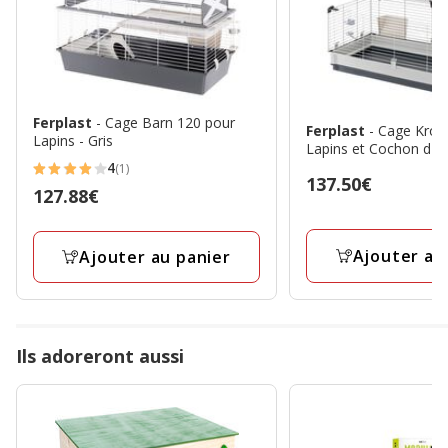
Ferplast
- Cage Barn 120 pour
Ferplast
- Cage Kroli
Lapins - Gris
Lapins et Cochon d In
4
(1)
4
Prix
137.50€
Prix
127.88€
étoiles
137.50€
127.88€
avec
1
Ajouter au
Ajouter au panier
avis
Ils adoreront aussi