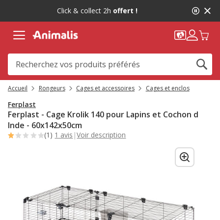
2
Click & collect 2h
offert !
de
2,
message,
Accueil
Rongeurs
Cages et accessoires
Cages et enclos
Ferplast
Ferplast - Cage Krolik 140 pour Lapins et Cochon d
Inde - 60x142x50cm
(1)
1 avis
|
Voir description