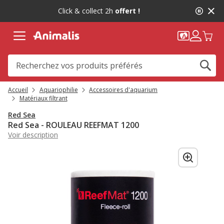
2
Click & collect 2h
offert !
de
2,
message,
Accueil
Aquariophilie
Accessoires d'aquarium
Matériaux filtrant
Red Sea
Red Sea - ROULEAU REEFMAT 1200
Voir description