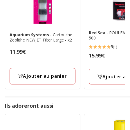
Red Sea
- ROULEAU
Aquarium Systems
- Cartouche
500
Zeolithe NEWJET Filter Large - x2
5
(1)
5
Prix
11.99€
Prix
15.99€
étoiles
11.99€
15.99€
avec
1
Ajouter au panier
Ajouter au
avis
Ils adoreront aussi