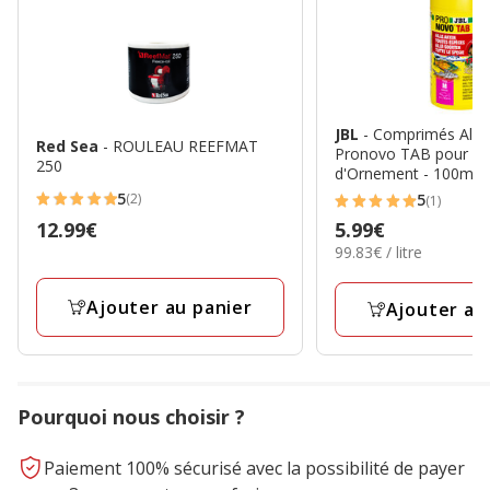
JBL
- Comprimés Alim
Red Sea
- ROULEAU REEFMAT
Pronovo TAB pour Po
250
d'Ornement - 100ml
5
(2)
5
(1)
5
5
Prix
12.99€
Prix
5.99€
étoiles
étoiles
99.83€
99.83€ / litre
12.99€
5.99€
avec
avec
par
2
1
Litre
Ajouter au panier
Ajouter au
avis
avis
Pourquoi nous choisir ?
Paiement 100% sécurisé avec la possibilité de payer