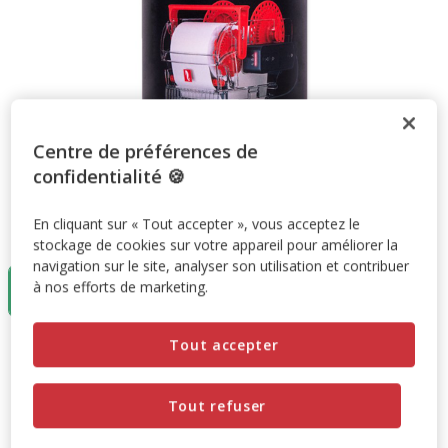
Centre de préférences de
confidentialité 🍪
En cliquant sur « Tout accepter », vous acceptez le
Taille:
1 unité
stockage de cookies sur votre appareil pour améliorer la
navigation sur le site, analyser son utilisation et contribuer
1 unité
à nos efforts de marketing.
21.99€
Tout accepter
21.99€
Prix 21.99€
Promotion disponible
Tout refuser