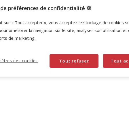
de préférences de confidentialité 🍪
Promotion disponible
nt sur « Tout accepter », vous acceptez le stockage de cookies s
-10% sur votre première commande* avec votre
Carte Animalis. Offre non cumulable aux autres
pour améliorer la navigation sur le site, analyser son utilisation et
promotions en cours.
Voir conditions
orts de marketing.
Code:
WELCOME10
Copier
ètres des cookies
Tout refuser
Tout ac