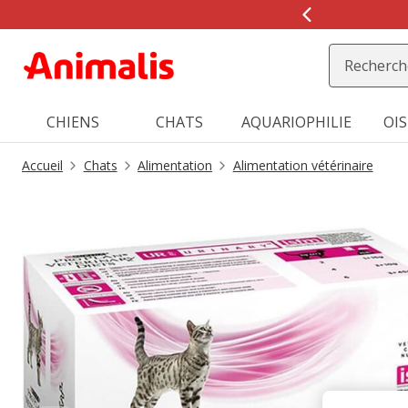
2
de
2,
message,
CHIENS
CHATS
AQUARIOPHILIE
OI
Accueil
Chats
Alimentation
Alimentation vétérinaire