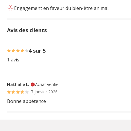
Engagement en faveur du bien-être animal.
Avis des clients
100% des personnes lont noté avec {1} étoiles,
4 sur 5
1 avis
Nathalie L.
Achat vérifié
7 janvier 2026
Bonne appétence