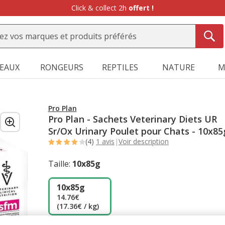
Click & collect 2h
offert !
SEAUX
RONGEURS
REPTILES
NATURE
M
Pro Plan
Pro Plan - Sachets Veterinary Diets UR
Sr/Ox Urinary Poulet pour Chats - 10x85
(4)
1 avis
|
Voir description
Taille:
10x85g
10x85g
14.76€
(17.36€ / kg)