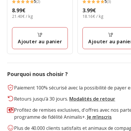
5
5
(2)
(3)
5
5
Prix
8.99€
Prix
3.99€
étoiles
étoiles
21.40€
18.16€
21.40€ / kg
18.16€ / kg
8.99€
3.99€
avec
avec
par
par
2
3
Kg
Kg
avis
avis
Ajouter au panier
Ajouter au panie
Pourquoi nous choisir ?
Paiement 100% sécurisé avec la possibilité de payer e
Retours jusqu’à 30 jours.
Modalités de retour
Profitez de remises exclusives, d'offres avec nos part
programme de fidélité Animalis+.
Je m’inscris
Plus de 40.000 clients satisfaits et animaux de compa