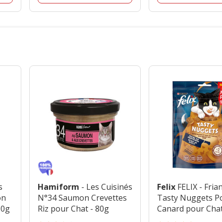
s
Hamiform
- Les Cuisinés
Felix
FELIX - Fria
on
N°34 Saumon Crevettes
Tasty Nuggets P
80g
Riz pour Chat - 80g
Canard pour Chat
180g