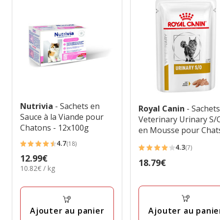
Nutrivia
- Sachets en
Royal Canin
- Sachet
Sauce à la Viande pour
Veterinary Urinary S/
Chatons - 12x100g
en Mousse pour Chats
12x85g
4.7
(18)
4.3
4.7
(7)
4.3
Prix
12.99€
étoiles
Prix
18.79€
étoiles
10.82€
10.82€ / kg
12.99€
avec
18.79€
avec
par
18
Kg
7
avis
avis
Ajouter au panie
Ajouter au panier