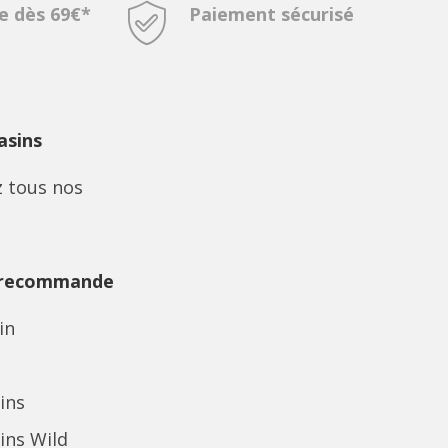
te dès 69€*
Paiement sécurisé
sins
 tous nos
 recommande
in
ins
ins Wild