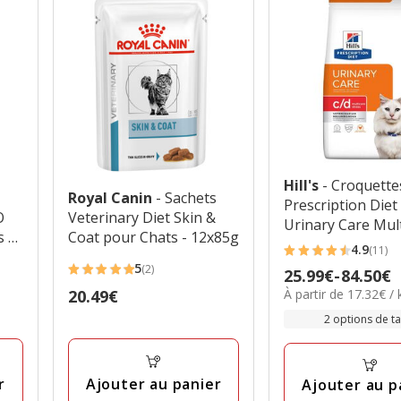
Hill's
- Croquette
s
Royal Canin
- Sachets
Prescription Diet
O
Veterinary Diet Skin &
Urinary Care Mul
 -
Coat pour Chats - 12x85g
Stress pour Chat
4.9
(11)
4.9
5
(2)
Prix
25.99€
-
84.50€
5
étoiles
17.32€
À partir de 17.32€ / 
Prix
20.49€
de
étoiles
avec
par
20.49€
25.99€
avec
2 options de tai
11
Kg
à
2
avis
84.50€
avis
r
Ajouter au panier
Ajouter au p