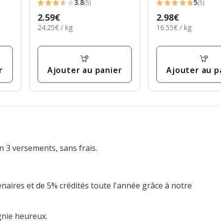
3.8
5
(5)
(5)
3.8
5
Prix
2.59€
Prix
2.98€
étoiles
étoiles
24.25€
16.55€
24.25€ / kg
16.55€ / kg
2.59€
2.98€
avec
avec
par
par
5
5
Kg
Kg
avis
avis
r
Ajouter au panier
Ajouter au p
n 3 versements, sans frais.
enaires et de 5% crédités toute l'année grâce à notre
gnie heureux.