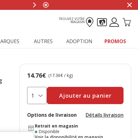
TROUVEZ VOTRE
MAGASIN
ARQUES
AUTRES
ADOPTION
PROMOS
14.76€
Prix 14.76€, 17.36 EUR par kg
(17.36€ / kg)
g
Ajouter au panier
Options de livraison
Détails livraison
Retrait en magasin
Disponible
Voir la disponibilité en magasin