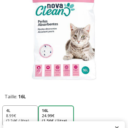
Taille:
16L
4L
16L
8.99€
24.99€
(2.24€ / litre)
(1.56€ / litre)