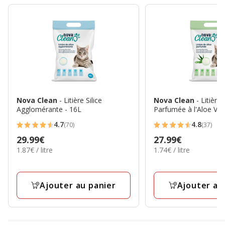
Nova Clean
- Litière Silice
Nova Clean
- Litière 
Agglomérante - 16L
Parfumée à l'Aloe Ver
4.7
4.8
(70)
(37)
4.7
4.8
Prix
29.99€
Prix
27.99€
étoiles
étoiles
1.87€
1.74€
1.87€ / litre
1.74€ / litre
29.99€
27.99€
avec
avec
par
par
70
37
Litre
Litre
avis
avis
Ajouter au panier
Ajouter au