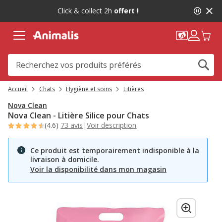
2
Click & collect 2h
offert !
de
2,
message,
Accueil
Chats
Hygiène et soins
Litières
Nova Clean
Nova Clean - Litière Silice pour Chats
(4.6)
73 avis
|
Voir description
Ce produit est temporairement indisponible à la
livraison à domicile.
Voir la disponibilité dans mon magasin