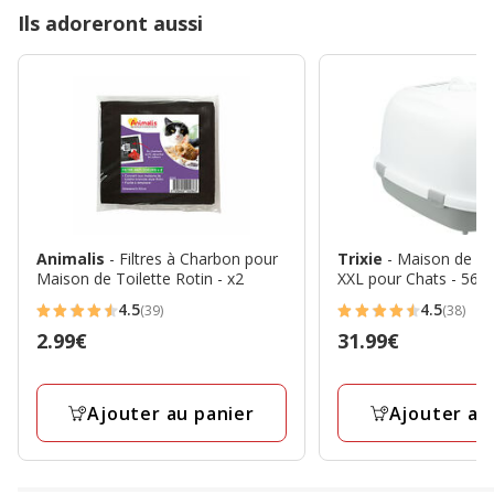
Ils adoreront aussi
Animalis
- Filtres à Charbon pour
Trixie
- Maison de T
Maison de Toilette Rotin - x2
XXL pour Chats - 56
4.5
4.5
(39)
(38)
4.5
4.5
Prix
2.99€
Prix
31.99€
étoiles
étoiles
2.99€
31.99€
avec
avec
39
38
Ajouter au panier
Ajouter au
avis
avis