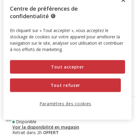
Centre de préférences de
24.99€
Prix 24.99€, 1.56 EUR par litre
(1.56€ / litre)
confidentialité 🍪
Promotion disponible
En cliquant sur « Tout accepter », vous acceptez le
stockage de cookies sur votre appareil pour améliorer la
-10% sur votre première commande* avec votre Carte
navigation sur le site, analyser son utilisation et contribuer
Animalis. Offre non cumulable aux autres promotions en
à nos efforts de marketing.
cours.
Voir conditions
Code:
WELCOME10
Copier
Tout accepter
Retrait en magasin
Tout refuser
Paramètres des cookies
Options de livraison
Détails livraison
Retrait en magasin
Disponible
Voir la disponibilité en magasin
Retrait dans 2h
OFFERT