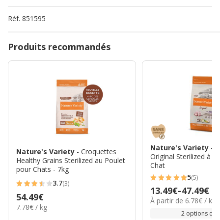
Réf.
851595
Produits recommandés
Nature's Variety
- 
Nature's Variety
- Croquettes
Original Sterilized à l
Healthy Grains Sterilized au Poulet
Chat
pour Chats - 7kg
5
(5)
5
3.7
(3)
3.7
Prix
13.49€
-
47.49€
étoiles
Prix
54.49€
étoiles
6.78€
À partir de 6.78€ / kg
de
avec
7.78€
7.78€ / kg
54.49€
par
avec
13.49€
2 options de t
par
5
Kg