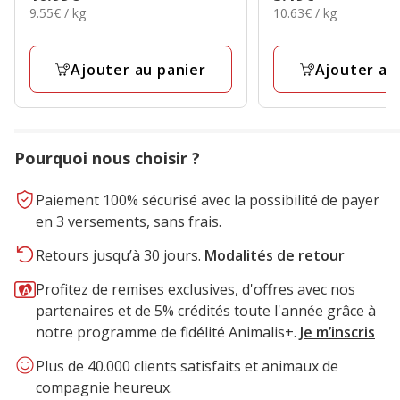
étoiles
étoiles
9.55€
10.63€
9.55€ / kg
10.63€ / kg
10.99€
3.19€
avec
avec
par
par
4
6
Kg
Kg
avis
avis
Ajouter au panier
Ajouter au
Pourquoi nous choisir ?
Paiement 100% sécurisé avec la possibilité de payer
en 3 versements, sans frais.
Retours jusqu’à 30 jours.
Modalités de retour
Profitez de remises exclusives, d'offres avec nos
partenaires et de 5% crédités toute l'année grâce à
notre programme de fidélité Animalis+.
Je m’inscris
Plus de 40.000 clients satisfaits et animaux de
compagnie heureux.