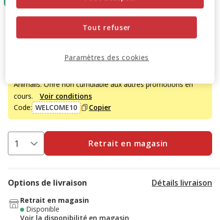
18.55€
Prix 18.55€, 14.84 EUR par kg
(14.84€ / kg)
Tout refuser
Promotion disponible
Paramètres des cookies
-10% sur votre première commande* avec votre Carte
Animalis. Offre non cumulable aux autres promotions en
cours.
Voir conditions
Code:
WELCOME10
Copier
Retrait en magasin
Options de livraison
Détails livraison
Retrait en magasin
Disponible
Voir la disponibilité en magasin