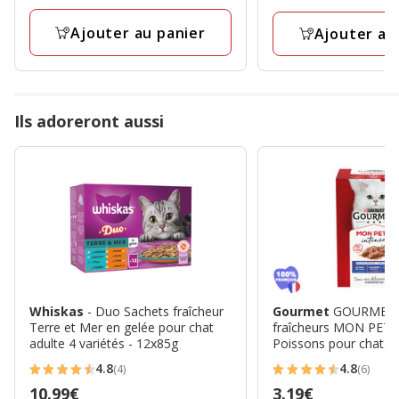
3
Kg
à
avis
avis
47.49€
Ajouter au panier
Ajouter au
Ils adoreront aussi
Whiskas
- Duo Sachets fraîcheur
Gourmet
GOURMET -
Terre et Mer en gelée pour chat
fraîcheurs MON PETI
adulte 4 variétés - 12x85g
Poissons pour chats a
6x50g
4.8
4.8
(4)
(6)
4.8
4.8
Prix
10.99€
Prix
3.19€