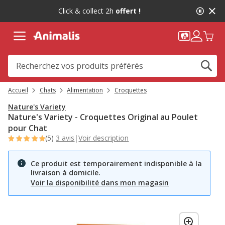
2
Click & collect 2h
offert !
de
2,
message,
Accueil
Chats
Alimentation
Croquettes
Nature's Variety
Nature's Variety - Croquettes Original au Poulet
pour Chat
(5)
3 avis
|
Voir description
Ce produit est temporairement indisponible à la
livraison à domicile.
Voir la disponibilité dans mon magasin