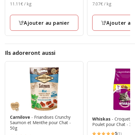
11.11€
7.07€
11.11€ / kg
7.07€ / kg
1.89€
6.79€
avec
avec
par
par
7
2
Kg
Kg
avis
avis
Ajouter au panier
Ajouter au
Ils adoreront aussi
Carnilove
- Friandises Crunchy
Whiskas
- Croquette
Saumon et Menthe pour Chat -
Poulet pour Chat - 3,
50g
5
(1)