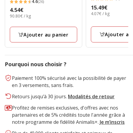
5
4.6
(26)
4.6
Prix
15.49€
étoiles
Prix
4.54€
étoiles
4.07€
4.07€ / kg
15.49€
avec
90.80€
90.80€ / kg
4.54€
par
avec
par
1
Kg
26
Kg
avis
avis
Ajouter au
Ajouter au panier
Pourquoi nous choisir ?
Paiement 100% sécurisé avec la possibilité de payer
en 3 versements, sans frais.
Retours jusqu’à 30 jours.
Modalités de retour
Profitez de remises exclusives, d'offres avec nos
partenaires et de 5% crédités toute l'année grâce à
notre programme de fidélité Animalis+.
Je m’inscris