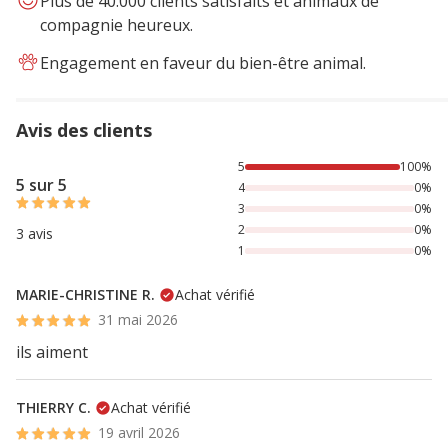
Plus de 40.000 clients satisfaits et animaux de
compagnie heureux.
Engagement en faveur du bien-être animal.
Avis des clients
100% des personnes lont noté avec {1} étoiles,
5
100%
5 sur 5
4
0%
3
0%
2
0%
3 avis
1
0%
MARIE-CHRISTINE R.
Achat vérifié
31 mai 2026
ils aiment
THIERRY C.
Achat vérifié
19 avril 2026