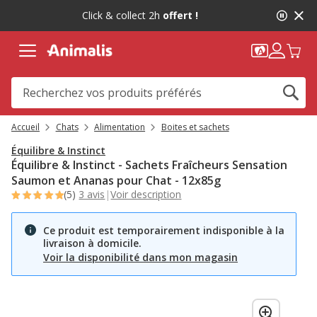
2
Click & collect 2h
offert !
de
2,
message,
Accueil
Chats
Alimentation
Boites et sachets
Équilibre & Instinct
Équilibre & Instinct - Sachets Fraîcheurs Sensation
Saumon et Ananas pour Chat - 12x85g
(5)
3 avis
|
Voir description
Ce produit est temporairement indisponible à la
livraison à domicile.
Voir la disponibilité dans mon magasin