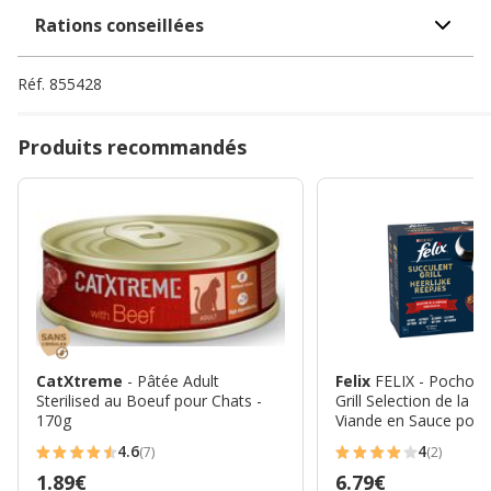
Rations conseillées
Réf.
855428
Produits recommandés
CatXtreme
- Pâtée Adult
Felix
FELIX - Pochons Succulent
Sterilised au Boeuf pour Chats -
Grill Selection de la 
170g
Viande en Sauce pour
adultes - 12X80g
4.6
4
(7)
(2)
4.6
4
Prix
1.89€
Prix
6.79€
étoiles
étoiles