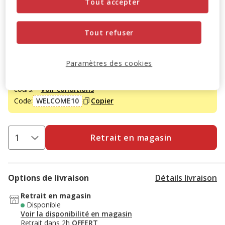
Tout accepter
11.99€
Prix 11.99€
Tout refuser
Promotion disponible
Paramètres des cookies
-10% sur votre première commande* avec votre Carte
Animalis. Offre non cumulable aux autres promotions en
cours.
Voir conditions
Code:
WELCOME10
Copier
Retrait en magasin
Options de livraison
Détails livraison
Retrait en magasin
Disponible
Voir la disponibilité en magasin
Retrait dans 2h
OFFERT