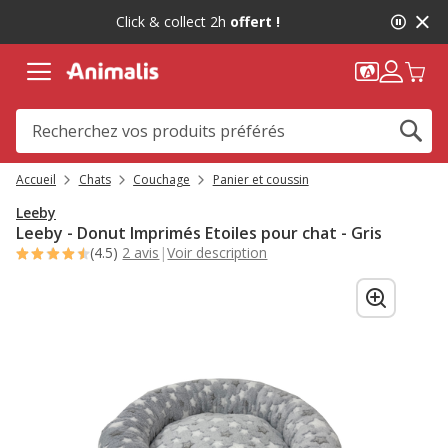
2
Click & collect 2h
offert !
de
2,
message,
Accueil
Chats
Couchage
Panier et coussin
Leeby
Leeby - Donut Imprimés Etoiles pour chat - Gris
(4.5)
2 avis
|
Voir description