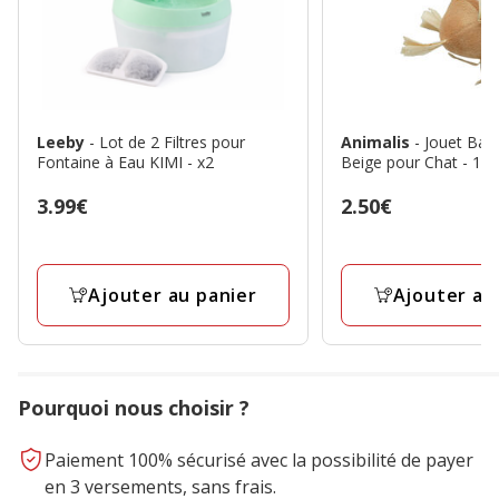
Leeby
- Lot de 2 Filtres pour
Animalis
- Jouet Bal
Fontaine à Eau KIMI - x2
Beige pour Chat - 11
Prix
3.99€
Prix
2.50€
3.99€
2.50€
Ajouter au panier
Ajouter au
Pourquoi nous choisir ?
Paiement 100% sécurisé avec la possibilité de payer
en 3 versements, sans frais.