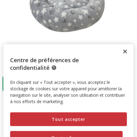
Centre de préférences de
Taille:
Gris
confidentialité 🍪
Gris
En cliquant sur « Tout accepter », vous acceptez le
19.99€
stockage de cookies sur votre appareil pour améliorer la
navigation sur le site, analyser son utilisation et contribuer
à nos efforts de marketing.
19.99€
Prix 19.99€
Tout accepter
Ajouter au panier