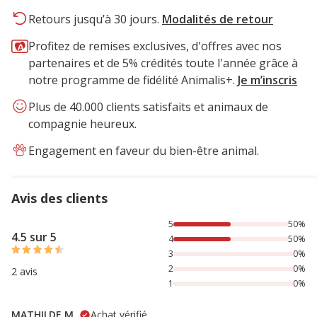
Retours jusqu’à 30 jours.
Modalités de retour
Profitez de remises exclusives, d'offres avec nos
partenaires et de 5% crédités toute l'année grâce à
notre programme de fidélité Animalis+.
Je m’inscris
Plus de 40.000 clients satisfaits et animaux de
compagnie heureux.
Engagement en faveur du bien-être animal.
Avis des clients
50% des personnes lont noté avec {1} étoiles, 50% des per
5
50%
4.5 sur 5
4
50%
3
0%
2
0%
2 avis
1
0%
MATHILDE M.
Achat vérifié