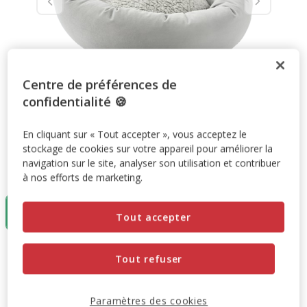
Centre de préférences de
confidentialité 🍪
En cliquant sur « Tout accepter », vous acceptez le
stockage de cookies sur votre appareil pour améliorer la
navigation sur le site, analyser son utilisation et contribuer
Taille:
Gris
à nos efforts de marketing.
Gris
Tout accepter
19.99€
19.99€
Prix 19.99€
Tout refuser
Ajouter au panier
Paramètres des cookies