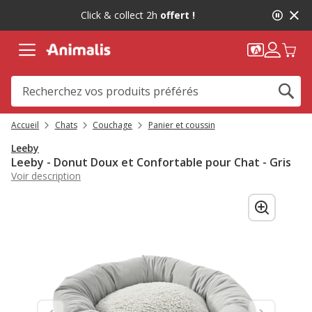
2
Click & collect 2h
offert !
de
2,
message,
Accueil
Chats
Couchage
Panier et coussin
Leeby
Leeby - Donut Doux et Confortable pour Chat - Gris
Voir description