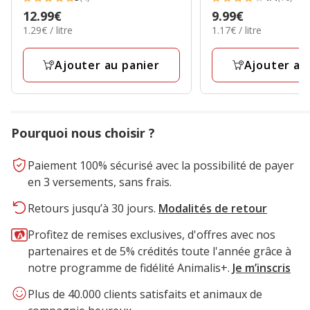
5
4.4
Prix
12.99€
Prix
9.99€
étoiles
étoiles
1.29€
1.17€
1.29€ / litre
1.17€ / litre
12.99€
9.99€
avec
avec
par
par
4
10
Litre
Litre
Ajouter au panier
Ajouter au
avis
avis
Pourquoi nous choisir ?
Paiement 100% sécurisé avec la possibilité de payer
en 3 versements, sans frais.
Retours jusqu’à 30 jours.
Modalités de retour
Profitez de remises exclusives, d'offres avec nos
partenaires et de 5% crédités toute l'année grâce à
notre programme de fidélité Animalis+.
Je m’inscris
Plus de 40.000 clients satisfaits et animaux de