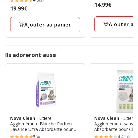
(2)
4.5
Prix
14.99€
Prix
19.99€
étoiles
14.99€
19.99€
avec
Ajouter au
Ajouter au panier
2
avis
Ils adoreront aussi
Nova Clean
- Litière
Nova Clean
- Litière
Agglomérante Blanche Parfum
Agglomérante sans P
Lavande Ultra Absorbante pour
Absorbante pour Chat
Chats - 10L
5
4.4
(4)
(10)