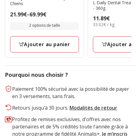
L Daily Dental Treats
Chiens
- 360g
Prix
21.99€
-
69.99€
Prix
11.89€
de
33.02€
33.02€ / kg
11.89€
2 options de taille
21.99€
par
Kg
à
69.99€
Ajouter au panier
Ajouter au
Pourquoi nous choisir ?
Paiement 100% sécurisé avec la possibilité de payer
en 3 versements, sans frais.
Retours jusqu’à 30 jours.
Modalités de retour
Profitez de remises exclusives, d'offres avec nos
partenaires et de 5% crédités toute l'année grâce à
notre programme de fidélité Animalis+.
Je m’inscris