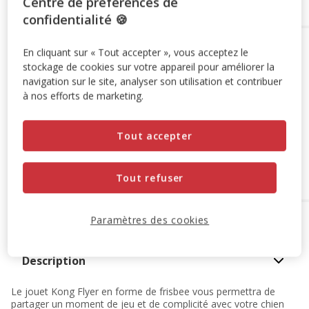
Centre de préférences de
confidentialité 🍪
Options de livraison
Détails livraison
En cliquant sur « Tout accepter », vous acceptez le
stockage de cookies sur votre appareil pour améliorer la
Retrait en magasin
navigation sur le site, analyser son utilisation et contribuer
Disponible
à nos efforts de marketing.
Voir la disponibilité en magasin
Retrait dans 2h
OFFERT
Livraison dans 72h offert dès 69€ d'achat
Tout accepter
Livraison à domicile
Disponible
Expédition sous 24h ouvrées
Tout refuser
OFFERTE
dès 69€ d’achat
A propos de ce produit
Paramètres des cookies
Description
Le jouet Kong Flyer en forme de frisbee vous permettra de
partager un moment de jeu et de complicité avec votre chien