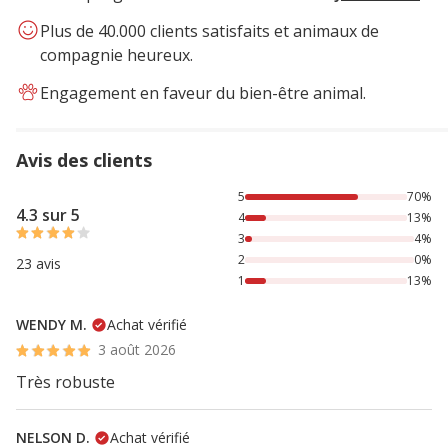
Plus de 40.000 clients satisfaits et animaux de
compagnie heureux.
Engagement en faveur du bien-être animal.
Avis des clients
70% des personnes lont noté avec {1} étoiles, 13% des per
5
70%
4.3 sur 5
4
13%
3
4%
2
0%
23 avis
1
13%
WENDY M.
Achat vérifié
3 août 2026
Très robuste
NELSON D.
Achat vérifié