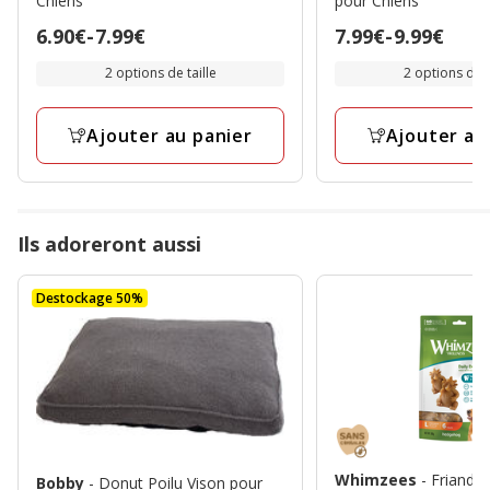
Chiens
pour Chiens
Prix
6.90€
-
7.99€
Prix
7.99€
-
9.99€
de
de
2 options de taille
2 options de t
6.90€
7.99€
à
à
Ajouter au panier
Ajouter au
7.99€
9.99€
Ils adoreront aussi
Destockage 50%
Whimzees
- Friandi
Bobby
- Donut Poilu Vison pour