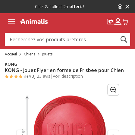
2
Click & collect 2h
offert !
de
2,
message,
Accueil
Chiens
Jouets
KONG
KONG - Jouet Flyer en forme de Frisbee pour Chien
(4.3)
23 avis
|
Voir description