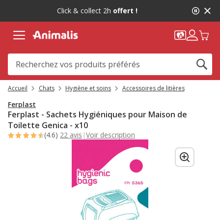
2
Click & collect 2h
offert !
de
2,
message,
Accueil
Chats
Hygiène et soins
Accessoires de litières
Ferplast
Ferplast - Sachets Hygiéniques pour Maison de
Toilette Genica - x10
(4.6)
22 avis
|
Voir description