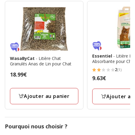
Essentiel
- Litière M
WasaByCat
- Litière Chat
Absorbante pour Chat
Granulés Anas de Lin pour Chat
2
(1)
2
Prix
18.99€
Prix
9.63€
étoiles
18.99€
9.63€
avec
1
Ajouter au panier
Ajouter au
avis
Pourquoi nous choisir ?