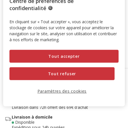
Centre de préférences de
confidentialité 🍪
-10% sur votre première commande* avec votre Carte
Animalis. Offre non cumulable aux autres promotions en
En cliquant sur « Tout accepter », vous acceptez le
cours.
Voir conditions
stockage de cookies sur votre appareil pour améliorer la
Code:
WELCOME10
Copier
navigation sur le site, analyser son utilisation et contribuer
à nos efforts de marketing.
Ajouter au panier
Tout accepter
Tout refuser
Options de livraison
Détails livraison
Retrait en magasin
Paramètres des cookies
Disponible
Voir la disponibilité en magasin
Retrait dans 2h
OFFERT
Livraison dans 72h offert dès 69€ d'achat
Livraison à domicile
Disponible
Expédition sous 24h ouvrées