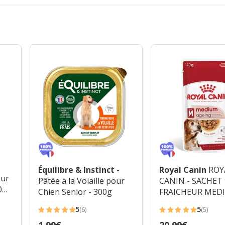
Équilibre & Instinct
-
Royal Canin
ROY
our
Pâtée à la Volaille pour
CANIN - SACHET
0
Chien Senior - 300g
FRAICHEUR MED
AGEING 10+ en s
5
5
(6)
(5)
POUR CHIENS SE
5
5
Prix
Prix