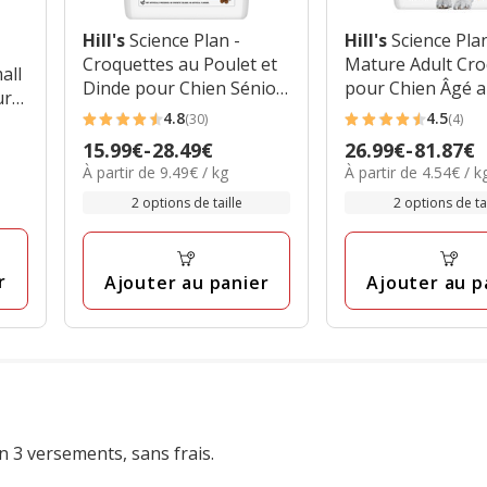
Hill's
Science Plan -
Hill's
Science Pla
Croquettes au Poulet et
Mature Adult Cro
all
Dinde pour Chien Sénior
pour Chien Âgé 
ur
de Petite Race
Poulet
4.8
4.5
(30)
(4)
 -
4.8
4.5
Prix
15.99€
-
28.49€
Prix
26.99€
-
81.87€
étoiles
étoiles
9.49€
4.54€
À partir de 9.49€ / kg
À partir de 4.54€ / k
de
de
avec
avec
par
par
15.99€
26.99€
2 options de taille
2 options de tai
30
4
Kg
Kg
à
à
avis
avis
28.49€
81.87€
r
Ajouter au panier
Ajouter au p
n 3 versements, sans frais.