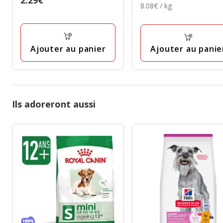
2.29€
étoiles
8.08€
8.08€ / kg
2.99€
avec
2.29€
avec
par
13
Kg
1
avis
avis
Ajouter au panier
Ajouter au panie
Ils adoreront aussi