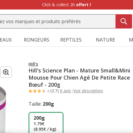
Click & collect 2h
offert !
SEAUX
RONGEURS
REPTILES
NATURE
M
Hill's
Hill's Science Plan - Mature Small&Mini
Mousse Pour Chien Agé De Petite Race
Bœuf - 200g
(3.7)
6 avis
|
Voir description
Taille:
200g
200g
1.79€
(8.95€ / kg)