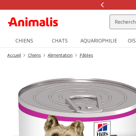
2
de
2,
message,
CHIENS
CHATS
AQUARIOPHILIE
OI
Accueil
Chiens
Alimentation
Pâtées