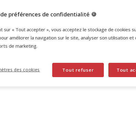
de préférences de confidentialité 🍪
Promotion disponible
nt sur « Tout accepter », vous acceptez le stockage de cookies s
-10% sur votre première commande* avec votre
pour améliorer la navigation sur le site, analyser son utilisation et
Carte Animalis. Offre non cumulable aux autres
orts de marketing.
promotions en cours.
Voir conditions
Code:
WELCOME10
Copier
ètres des cookies
Tout refuser
Tout ac