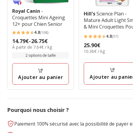
Royal Canin
-
Hill's
Science Plan -
Croquettes Mini Ageing
Mature Adult Light Sm
12+ pour Chien Senior
& Mini Croquettes Po
4.8
(168)
Petit Chien Agé Poulet
4.8
4.8
(57)
4.8
2,5kg
Prix
14.79€
-
26.75€
étoiles
Prix
25.90€
étoiles
7.64€
À partir de 7.64€ / kg
de
avec
10.36€
10.36€ / kg
25.90€
par
avec
14.79€
2 options de taille
par
168
Kg
57
à
Kg
avis
avis
26.75€
Ajouter au panie
Ajouter au panier
Pourquoi nous choisir ?
Paiement 100% sécurisé avec la possibilité de payer e