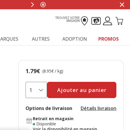
TROUVEZ VOTRE
MAGASIN
ARQUES
AUTRES
ADOPTION
PROMOS
1.79€
Prix 1.79€, 8.95 EUR par kg
(8.95€ / kg)
Ajouter au panier
Options de livraison
Détails livraison
Retrait en magasin
Disponible
Voir la disponibilité en magasin