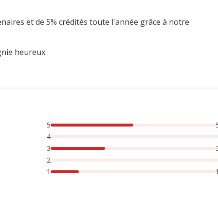
enaires et de 5% crédités toute l'année grâce à notre
gnie heureux.
5
rsonnes lont noté avec {1} étoiles, 17% des personnes lont n
4
3
2
1