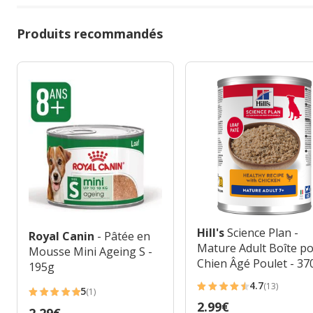
Produits recommandés
Hill's
Science Plan -
Royal Canin
- Pâtée en
Mature Adult Boîte p
Mousse Mini Ageing S -
Chien Âgé Poulet - 37
195g
GR
4.7
(13)
5
4.7
(1)
5
Prix
2.99€
étoiles
Prix