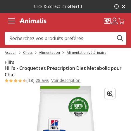
2
Click & collect 2h
offert !
de
2,
message,
Accueil
Chats
Alimentation
Alimentation vétérinaire
Hill's
Hill's - Croquettes Prescription Diet Metabolic pour
Chat
(4.8)
28 avis
|
Voir description