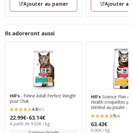
39.99€
avis
Ajouter au panier
Ajouter au
Ils adoreront aussi
Hill's
- Feline Adult Perfect Weight
Hill's
Science Plan Adu
pour Chat
Health croquettes pou
stérilisé au poulet - 7
4.8
(61)
4.8
5
(4)
Prix
22.99€
-
63.14€
5
étoiles
9.02€
Prix
63.43€
À partir de 9.02€ / kg
de
étoiles
avec
par
9.06€
9.06€ / kg
63.43€
22.99€
3 options de taille