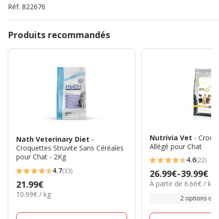
Réf.
822676
Produits recommandés
Nutrivia Vet
- Croqu
Nath Veterinary Diet
-
Allégé pour Chat
Croquettes Struvite Sans Céréales
pour Chat - 2Kg
4.6
(22)
4.6
4.7
(33)
Prix
26.99€
-
39.99€
4.7
étoiles
6.66€
Prix
21.99€
À partir de 6.66€ / kg
de
étoiles
avec
par
10.99€
10.99€ / kg
21.99€
26.99€
2 options de t
avec
22
Kg
par
à
33
avis
Kg