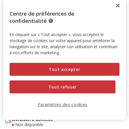
Temporairement en rupture de stock
Centre de préférences de
Découvrir des produits similaires
confidentialité 🍪
Promotion disponible
En cliquant sur « Tout accepter », vous acceptez le
stockage de cookies sur votre appareil pour améliorer la
-10% sur votre première commande* avec votre Carte
navigation sur le site, analyser son utilisation et contribuer
à nos efforts de marketing.
Animalis. Offre non cumulable aux autres promotions en
cours.
Voir conditions
Code:
WELCOME10
Copier
Tout accepter
Tout refuser
Options de livraison
Détails livraison
Paramètres des cookies
Retrait en magasin
Non disponible
Livraison à domicile
Non disponible