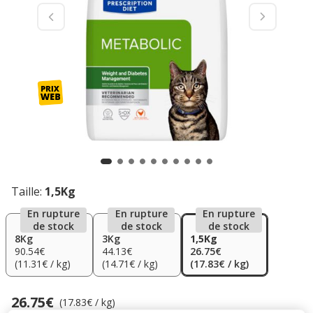
Taille:
1,5Kg
En rupture
En rupture
En rupture
de stock
de stock
de stock
8Kg
3Kg
1,5Kg
90.54€
44.13€
26.75€
(11.31€ / kg)
(14.71€ / kg)
(17.83€ / kg)
26.75€
Prix 26.75€, 17.83 EUR par kg
(17.83€ / kg)