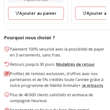
avec
61
Kg
par
à
4
avis
Kg
63.14€
avis
Ajouter au
Ajouter au panier
Pourquoi nous choisir ?
Paiement 100% sécurisé avec la possibilité de payer
en 3 versements, sans frais.
Retours jusqu’à 30 jours.
Modalités de retour
Profitez de remises exclusives, d'offres avec nos
partenaires et de 5% crédités toute l'année grâce à
notre programme de fidélité Animalis+.
Je m’inscris
Plus de 40.000 clients satisfaits et animaux de
compagnie heureux.