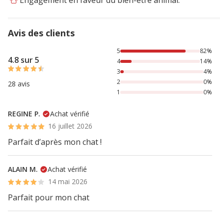
Engagement en faveur du bien-être animal.
Avis des clients
82% des personnes lont noté avec {1} étoiles, 14% des per
5
82%
4.8 sur 5
4
14%
3
4%
2
0%
28 avis
1
0%
REGINE P.
Achat vérifié
16 juillet 2026
Parfait d’après mon chat !
ALAIN M.
Achat vérifié
14 mai 2026
Parfait pour mon chat