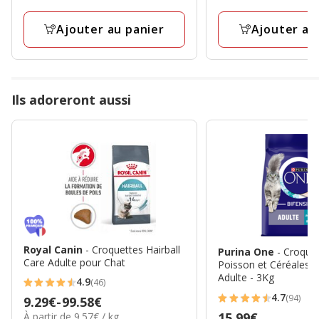
par
par
13
17
Kg
Kg
Ajouter au panier
Ajouter au
avis
avis
Ils adoreront aussi
Royal Canin
- Croquettes Hairball
Purina One
- Croque
Care Adulte pour Chat
Poisson et Céréales 
Adulte - 3Kg
4.9
(46)
4.9
4.7
(94)
Prix
9.29€
-
99.58€
4.7
étoiles
9.57€
Prix
15.99€
À partir de 9.57€ / kg
de