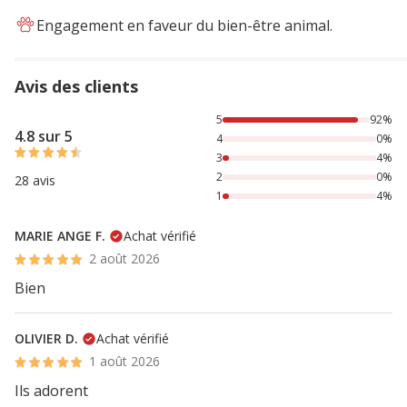
Engagement en faveur du bien-être animal.
Avis des clients
92% des personnes lont noté avec {1} étoiles, 4% des pers
5
92%
4.8 sur 5
4
0%
3
4%
2
0%
28 avis
1
4%
MARIE ANGE F.
Achat vérifié
2 août 2026
Bien
OLIVIER D.
Achat vérifié
1 août 2026
Ils adorent