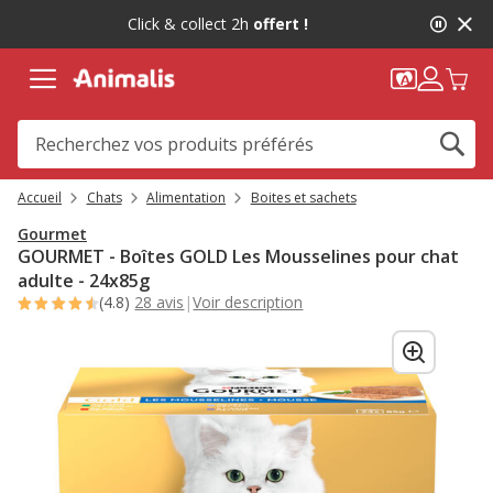
2
Click & collect 2h
offert !
de
2,
message,
Accueil
Chats
Alimentation
Boites et sachets
Gourmet
GOURMET - Boîtes GOLD Les Mousselines pour chat
adulte - 24x85g
(4.8)
28 avis
|
Voir description