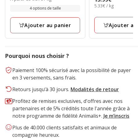
étoiles
avec
par
5.33€
5.33€ / kg
15.99€
9.29€
4 options de taille
avec
46
Kg
par
à
94
avis
Kg
99.58€
avis
Ajouter au
Ajouter au panier
Pourquoi nous choisir ?
Paiement 100% sécurisé avec la possibilité de payer
en 3 versements, sans frais.
Retours jusqu’à 30 jours.
Modalités de retour
Profitez de remises exclusives, d'offres avec nos
partenaires et de 5% crédités toute l'année grâce à
notre programme de fidélité Animalis+.
Je m’inscris
Plus de 40.000 clients satisfaits et animaux de
compagnie heureux.