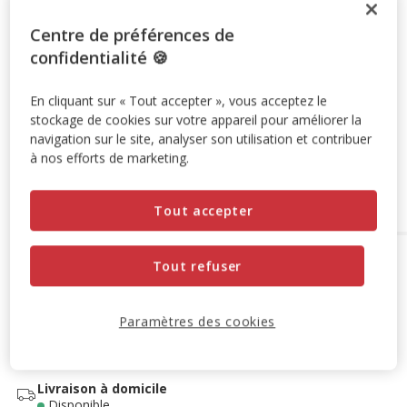
Promotion disponible
Centre de préférences de
confidentialité 🍪
-10% sur votre première commande* avec votre Carte
Animalis. Offre non cumulable aux autres promotions en
cours.
Voir conditions
En cliquant sur « Tout accepter », vous acceptez le
stockage de cookies sur votre appareil pour améliorer la
Code:
WELCOME10
Copier
navigation sur le site, analyser son utilisation et contribuer
à nos efforts de marketing.
Ajouter au panier
Tout accepter
Options de livraison
Détails livraison
Tout refuser
Retrait en magasin
Disponible
Paramètres des cookies
Voir la disponibilité en magasin
Retrait dans 2h
OFFERT
Livraison dans 72h offert dès 69€ d'achat
Livraison à domicile
Disponible