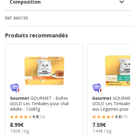
Composition
Réf.
860150
Produits recommandés
Gourmet
GOURMET - Boîtes
Gourmet
GOURMET -
GOLD Les Timbales pour chat
GOLD Les Timbales Mu
adulte - 12x85g
aux Légumes pour Ch
4.8
4.6
(13)
(17)
4.8
4.6
Prix
8.99€
Prix
7.59€
étoiles
étoiles
7.83€
7.44€
7.83€ / kg
7.44€ / kg
8.99€
7.59€
avec
avec