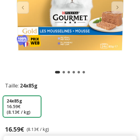
Taille:
24x85g
24x85g
16.59€
(8.13€ / kg)
16.59€
Prix 16.59€, 8.13 EUR par kg
(8.13€ / kg)