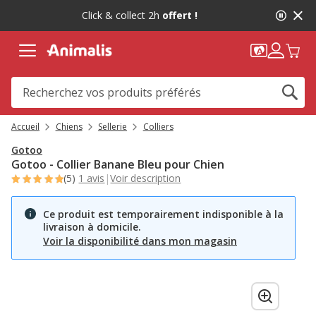
2
Click & collect 2h
offert !
de
2,
message,
Accueil
Chiens
Sellerie
Colliers
Gotoo
Gotoo - Collier Banane Bleu pour Chien
(5)
1 avis
|
Voir description
Ce produit est temporairement indisponible à la
livraison à domicile.
Voir la disponibilité dans mon magasin