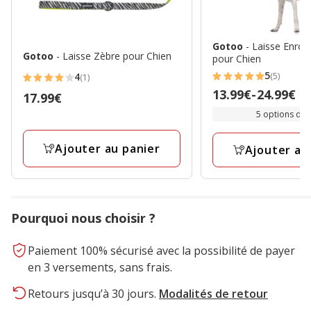
Gotoo
- Laisse Enrou
Gotoo
- Laisse Zèbre pour Chien
pour Chien
5
(5)
4
(1)
5
4
Prix
13.99€
-
24.99€
Prix
17.99€
étoiles
étoiles
de
17.99€
5 options de t
avec
avec
13.99€
5
1
à
Ajouter au panier
avis
Ajouter au
avis
24.99€
Pourquoi nous choisir ?
Paiement 100% sécurisé avec la possibilité de payer
en 3 versements, sans frais.
Retours jusqu’à 30 jours.
Modalités de retour