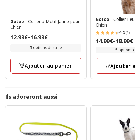
Gotoo
- Collier Feuil
Gotoo
- Collier à Motif Jaune pour
Chien
Chien
4.5
(2)
4.5
Prix
12.99€
-
16.99€
Prix
14.99€
-
18.99€
étoiles
de
de
5 options de taille
5 options de t
avec
12.99€
14.99€
2
à
à
Ajouter au panier
avis
Ajouter au
16.99€
18.99€
Ils adoreront aussi