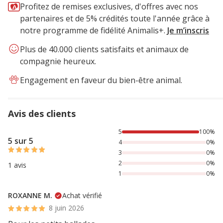
Profitez de remises exclusives, d'offres avec nos
partenaires et de 5% crédités toute l'année grâce à
notre programme de fidélité Animalis+.
Je m’inscris
Plus de 40.000 clients satisfaits et animaux de
compagnie heureux.
Engagement en faveur du bien-être animal.
Avis des clients
100% des personnes lont noté avec {1} étoiles,
5
100%
5 sur 5
4
0%
3
0%
2
0%
1 avis
1
0%
ROXANNE M.
Achat vérifié
8 juin 2026