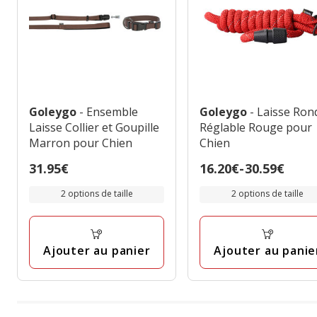
Goleygo
- Ensemble
Goleygo
- Laisse Ron
Laisse Collier et Goupille
Réglable Rouge pour
Marron pour Chien
Chien
Prix
31.95€
Prix
16.20€
-
30.59€
31.95€
de
2 options de taille
2 options de taille
16.20€
à
30.59€
Ajouter au panier
Ajouter au panie