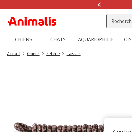
2
de
2,
message,
CHIENS
CHATS
AQUARIOPHILIE
OI
Accueil
Chiens
Sellerie
Laisses
Centre 