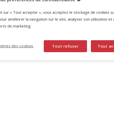
Promotion disponible
nt sur « Tout accepter », vous acceptez le stockage de cookies s
-10% sur votre première commande* avec votre
pour améliorer la navigation sur le site, analyser son utilisation et
Carte Animalis. Offre non cumulable aux autres
orts de marketing.
promotions en cours.
Voir conditions
Code:
WELCOME10
Copier
ètres des cookies
Tout refuser
Tout ac