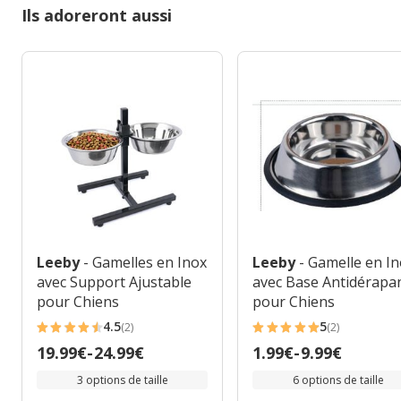
Ils adoreront aussi
Leeby
- Gamelles en Inox
Leeby
- Gamelle en I
avec Support Ajustable
avec Base Antidérapa
pour Chiens
pour Chiens
4.5
5
(2)
(2)
4.5
5
Prix
19.99€
-
24.99€
Prix
1.99€
-
9.99€
étoiles
étoiles
de
de
avec
avec
3 options de taille
6 options de taille
19.99€
1.99€
2
2