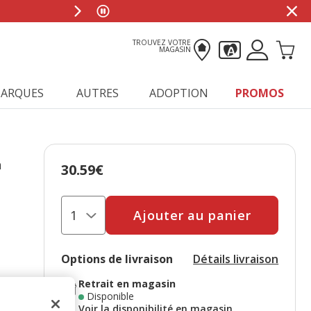
TROUVEZ VOTRE
MAGASIN
ARQUES
AUTRES
ADOPTION
PROMOS
n
30.59€
Prix 30.59€
Ajouter au panier
Options de livraison
Détails livraison
Retrait en magasin
Disponible
Voir la disponibilité en magasin