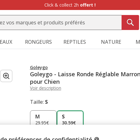
Click & collect 2h
offert !
SEAUX
RONGEURS
REPTILES
NATURE
M
Goleygo
Goleygo - Laisse Ronde Réglable Marro
pour Chien
Voir description
Taille:
S
M
S
29.95€
30.59€
de préférences de confidentialité 🍪