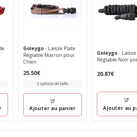
de
Goleygo
- Laisse Plate
Goleygo
- Laiss
Réglable Marron pour
Réglable Noir po
Chien
Prix
25.50€
Prix
20.87€
25.50€
20.87€
2 options de taille
Ajouter au p
r
Ajouter au panier