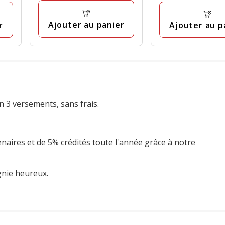
à
à
avis
15.99€
8.99€
Ajouter au panier
r
Ajouter au p
n 3 versements, sans frais.
enaires et de 5% crédités toute l'année grâce à notre
gnie heureux.