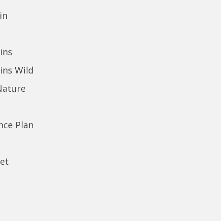
in
ins
ins Wild
Nature
ence Plan
et