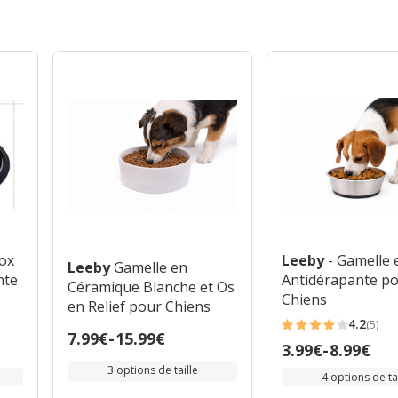
nox
Leeby
- Gamelle 
Leeby
Gamelle en
nte
Antidérapante p
Céramique Blanche et Os
Chiens
en Relief pour Chiens
4.2
(5)
4.2
Prix
7.99€
-
15.99€
Prix
3.99€
-
8.99€
étoiles
de
de
3 options de taille
avec
4 options de tai
7.99€
3.99€
5