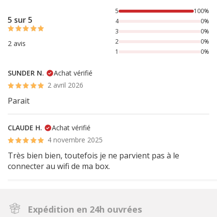
100% des personnes lont noté avec {1} étoiles,
5
100%
5 sur 5
4
0%
3
0%
2
0%
2 avis
1
0%
SUNDER N.
Achat vérifié
2 avril 2026
Parait
CLAUDE H.
Achat vérifié
4 novembre 2025
Très bien bien, toutefois je ne parvient pas à le
connecter au wifi de ma box.
Expédition en 24h ouvrées