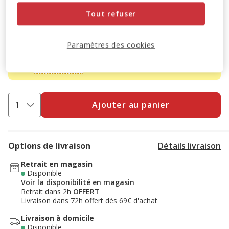
Promotion disponible
Tout refuser
-10% sur votre première commande* avec votre Carte
Animalis. Offre non cumulable aux autres promotions en
Paramètres des cookies
cours.
Voir conditions
Code:
WELCOME10
Copier
Ajouter au panier
Options de livraison
Détails livraison
Retrait en magasin
Disponible
Voir la disponibilité en magasin
Retrait dans 2h
OFFERT
Livraison dans 72h offert dès 69€ d'achat
Livraison à domicile
Disponible