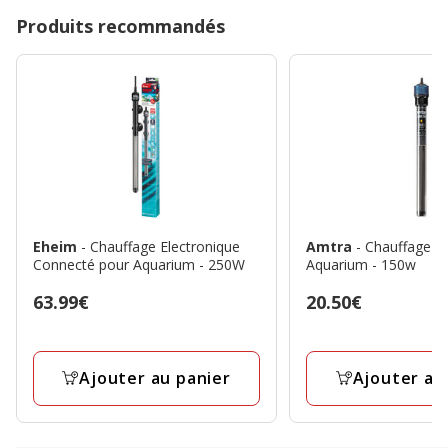
Produits recommandés
Eheim
- Chauffage Electronique
Amtra
- Chauffage K
Connecté pour Aquarium - 250W
Aquarium - 150w
Prix
63.99€
Prix
20.50€
63.99€
20.50€
Ajouter au panier
Ajouter au