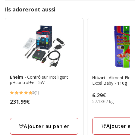
Ils adoreront aussi
Eheim
- Contrôleur Intelligent
Hikari
- Aliment Flott
pHcontrol+e - 5W
Excel Baby - 110g
5
(1)
Prix
6.29€
5
Prix
231.99€
57.18€
57.18€ / kg
6.29€
étoiles
par
231.99€
avec
Kg
1
avis
Ajouter au
Ajouter au panier