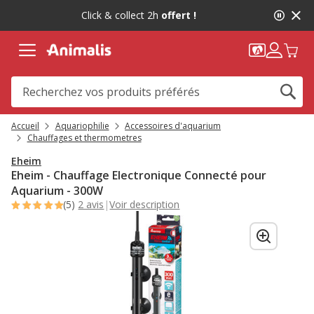
2
Click & collect 2h
offert !
de
2,
message,
Accueil
Aquariophilie
Accessoires d'aquarium
Chauffages et thermometres
Eheim
Eheim - Chauffage Electronique Connecté pour
Aquarium - 300W
(5)
2 avis
|
Voir description