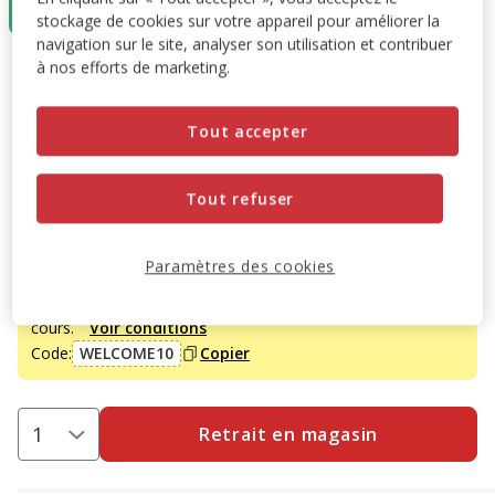
(15.17€ / kg)
stockage de cookies sur votre appareil pour améliorer la
navigation sur le site, analyser son utilisation et contribuer
à nos efforts de marketing.
1.29€
Prix 1.29€, 15.17 EUR par kg
(15.17€ / kg)
Promotions disponibles
Tout accepter
L'achat de ce produit est possible à partir de 6 quantités
Tout refuser
ajoutées au panier.
Paramètres des cookies
-10% sur votre première commande* avec votre Carte
Animalis. Offre non cumulable aux autres promotions en
cours.
Voir conditions
Code:
WELCOME10
Copier
Retrait en magasin