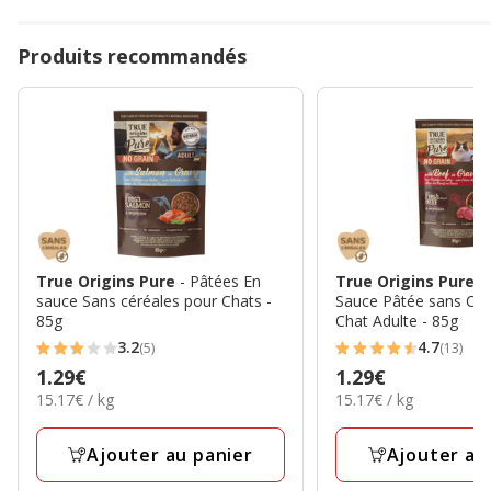
Produits recommandés
True Origins Pure
- Pâtées En
True Origins Pure
-
sauce Sans céréales pour Chats -
Sauce Pâtée sans Cér
85g
Chat Adulte - 85g
3.2
4.7
(5)
(13)
3.2
4.7
Prix
1.29€
Prix
1.29€
étoiles
étoiles
15.17€
15.17€
15.17€ / kg
15.17€ / kg
1.29€
1.29€
avec
avec
par
par
5
13
Kg
Kg
Ajouter au panier
Ajouter au
avis
avis