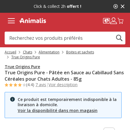
2
Click & collect 2h
offert !
de
2,
message,
Accueil
Chats
Alimentation
Boites et sachets
True Origins Pure
True Origins Pure
True Origins Pure - Pâtée en Sauce au Cabillaud Sans
Céréales pour Chats Adultes - 85g
(4.4)
7 avis
|
Voir description
Ce produit est temporairement indisponible à la
livraison à domicile.
Voir la disponibilité dans mon magasin