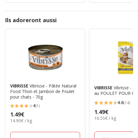
Ils adoreront aussi
VIBRISSE
Vibrisse - Pâtée Natural
VIBRISSE
Vibrisse - 
Food Thon et Jambon de Poulet
au POULET POUR Cha
pour chats - 70g
4.6
(14)
4.6
4
(1)
4
Prix
1.49€
étoiles
Prix
1.49€
étoiles
16.55€
16.55€ / kg
1.49€
avec
14.90€
14.90€ / kg
1.49€
par
avec
par
14
Kg
1
Kg
avis