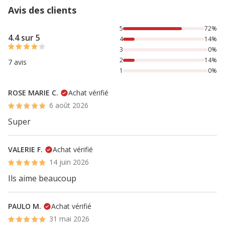
Avis des clients
72% des personnes lont noté avec {1} étoiles, 14% des per
5
72%
4.4 sur 5
4
14%
3
0%
2
14%
7 avis
1
0%
ROSE MARIE C.
Achat vérifié
6 août 2026
Super
VALERIE F.
Achat vérifié
14 juin 2026
Ils aime beaucoup
PAULO M.
Achat vérifié
31 mai 2026