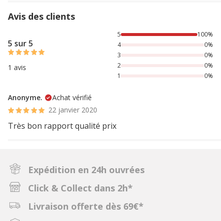
Avis des clients
100% des personnes lont noté avec {1} étoiles,
5
100%
5 sur 5
4
0%
3
0%
2
0%
1 avis
1
0%
Anonyme.
Achat vérifié
22 janvier 2020
Très bon rapport qualité prix
Expédition en 24h ouvrées
Click & Collect dans 2h*
Livraison offerte dès 69€*