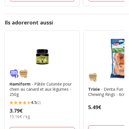
Ils adoreront aussi
Hamiform
- Pâtée Cuisinée pour
chien au canard et aux légumes -
Trixie
- Denta Fun Ch
250g
Chewing Rings - 6cm 
4.5
(2)
4.5
Prix
5.49€
Prix
3.79€
étoiles
5.49€
15.16€
15.16€ / kg
3.79€
avec
par
2
Kg