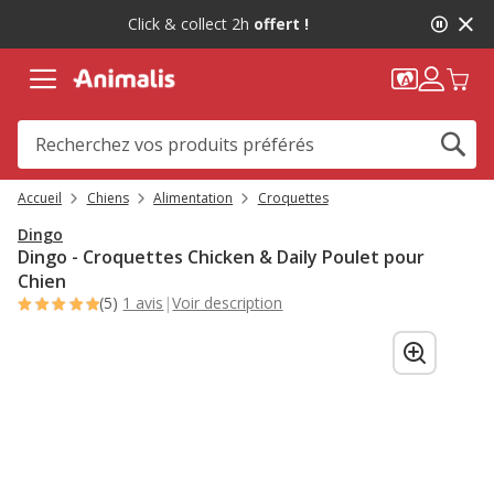
2
Click & collect 2h
offert !
de
2,
message,
Accueil
Chiens
Alimentation
Croquettes
Dingo
Dingo - Croquettes Chicken & Daily Poulet pour
Chien
(5)
1 avis
|
Voir description