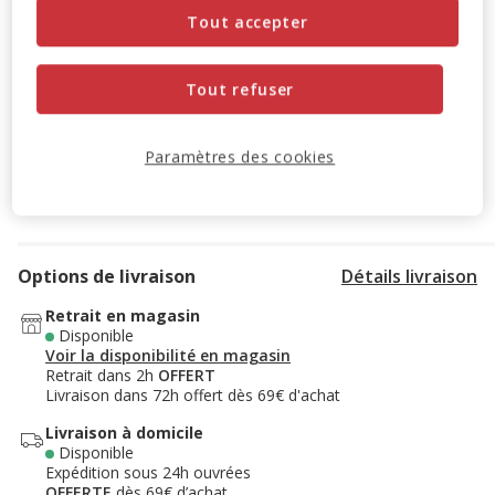
Tout accepter
-10% sur votre première commande* avec votre Carte
Animalis. Offre non cumulable aux autres promotions en
cours.
Voir conditions
Tout refuser
Code:
WELCOME10
Copier
Paramètres des cookies
Ajouter au panier
Options de livraison
Détails livraison
Retrait en magasin
Disponible
Voir la disponibilité en magasin
Retrait dans 2h
OFFERT
Livraison dans 72h offert dès 69€ d'achat
Livraison à domicile
Disponible
Expédition sous 24h ouvrées
OFFERTE
dès 69€ d’achat