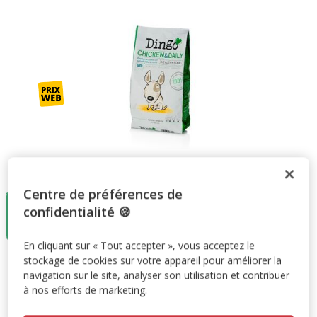
Taille:
3Kg
Centre de préférences de
3Kg
confidentialité 🍪
14.99€
(4.99€ / kg)
En cliquant sur « Tout accepter », vous acceptez le
stockage de cookies sur votre appareil pour améliorer la
14.99€
Prix 14.99€, 4.99 EUR par kg
(4.99€ / kg)
navigation sur le site, analyser son utilisation et contribuer
à nos efforts de marketing.
Promotion disponible