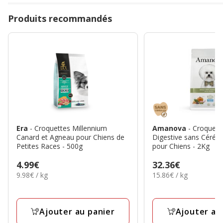
Produits recommandés
Era
- Croquettes Millennium
Amanova
- Croquett
Canard et Agneau pour Chiens de
Digestive sans Céréal
Petites Races - 500g
pour Chiens - 2Kg
Prix
4.99€
Prix
32.36€
9.98€
15.86€
9.98€ / kg
15.86€ / kg
4.99€
32.36€
par
par
Kg
Kg
Ajouter au panier
Ajouter au