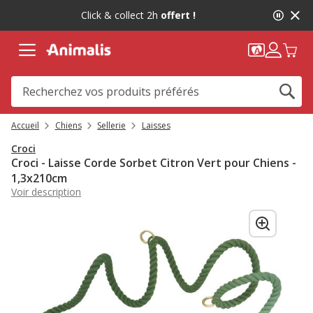
2
Click & collect 2h
offert !
de
2,
message,
Accueil
Chiens
Sellerie
Laisses
Croci
Croci - Laisse Corde Sorbet Citron Vert pour Chiens -
1,3x210cm
Voir description