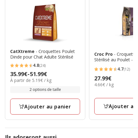
CatXtreme
- Croquettes Poulet
Croc Pro
- Croquette
Dinde pour Chat Adulte Stérilisé
Stérilisé au Poulet - 6
4.8
(24)
4.8
4.7
(12)
4.7
Prix
35.99€
-
51.99€
étoiles
Prix
27.99€
étoiles
5.19€
À partir de 5.19€ / kg
de
avec
4.66€
4.66€ / kg
27.99€
par
avec
35.99€
par
2 options de taille
24
Kg
12
Kg
à
avis
avis
51.99€
Ajouter au
Ajouter au panier
Ils adoreront aussi