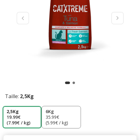
Taille:
2,5Kg
2,5Kg
6Kg
19.99€
35.99€
(7.99€ / kg)
(5.99€ / kg)
19.99€
Prix 19.99€, 7.99 EUR par kg
(7.99€ / kg)