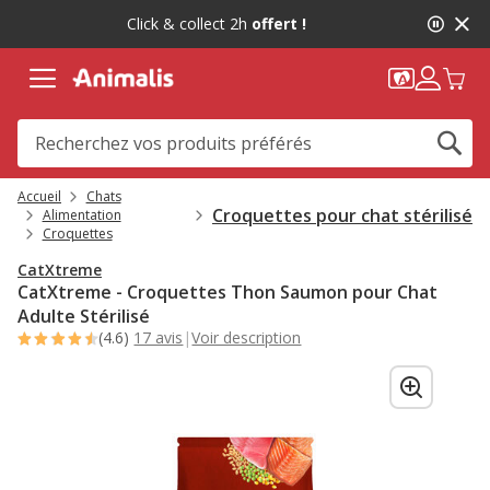
2
Click & collect 2h
offert !
de
2,
message,
Accueil
Chats
Croquettes pour chat stérilisé
Alimentation
Croquettes
CatXtreme
CatXtreme - Croquettes Thon Saumon pour Chat
Adulte Stérilisé
(4.6)
17 avis
|
Voir description