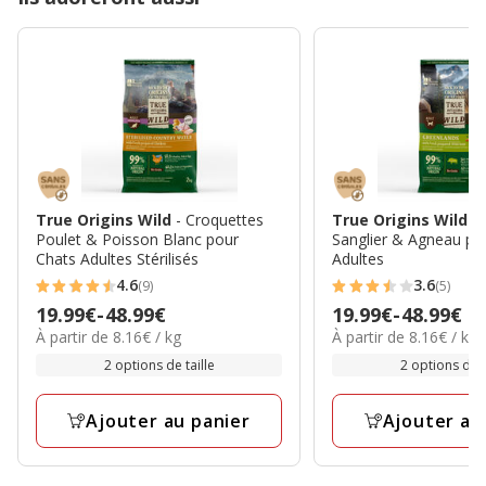
True Origins Wild
- Croquettes
True Origins Wild
-
Poulet & Poisson Blanc pour
Sanglier & Agneau po
Chats Adultes Stérilisés
Adultes
4.6
3.6
(9)
(5)
4.6
3.6
Prix
19.99€
-
48.99€
Prix
19.99€
-
48.99€
étoiles
étoiles
8.16€
8.16€
À partir de 8.16€ / kg
À partir de 8.16€ / kg
de
de
avec
avec
par
par
19.99€
19.99€
2 options de taille
2 options de t
9
5
Kg
Kg
à
à
avis
avis
48.99€
48.99€
Ajouter au panier
Ajouter au