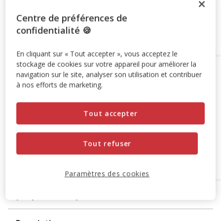
Centre de préférences de
confidentialité 🍪
Ajouter au panier
En cliquant sur « Tout accepter », vous acceptez le
stockage de cookies sur votre appareil pour améliorer la
Options de livraison
Détails livraison
navigation sur le site, analyser son utilisation et contribuer
à nos efforts de marketing.
Retrait en magasin
Disponible
Voir la disponibilité en magasin
Tout accepter
Retrait dans 2h
OFFERT
Livraison dans 72h offert dès 69€ d'achat
Livraison à domicile
Tout refuser
Disponible
Expédition sous 24h ouvrées
OFFERTE
dès 69€ d’achat
Paramètres des cookies
A propos de ce produit