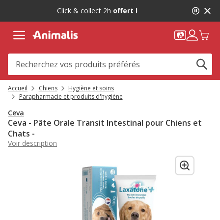
2
Click & collect 2h
offert !
de
2,
message,
Accueil
Chiens
Hygiène et soins
Parapharmacie et produits d'hygiène
Ceva
Ceva - Pâte Orale Transit Intestinal pour Chiens et
Chats -
Voir description