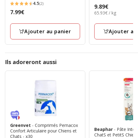
4.8
4.5
(2)
Prix
9.89€
4.5
étoiles
Prix
7.99€
65.93€
65.93€ / kg
9.89€
étoiles
avec
par
7.99€
avec
4
Kg
2
avis
Ajouter au panier
Ajouter au
avis
Ils adoreront aussi
Greenvet
- Comprimés Pernacox
Beaphar
- Pâte Inte
Confort Articulaire pour Chiens et
ChatS et PetitS Chiens
Chats - x30