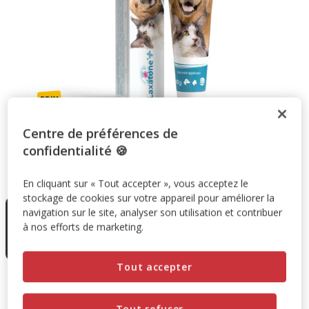
Centre de préférences de
confidentialité 🍪
Taille:
1 unité
En cliquant sur « Tout accepter », vous acceptez le
En rupture
stockage de cookies sur votre appareil pour améliorer la
de stock
navigation sur le site, analyser son utilisation et contribuer
1 unité
à nos efforts de marketing.
21.24€
(151.71€ / kg)
Tout accepter
21.24€
Prix 21.24€, 151.71 EUR par kg
(151.71€ / kg)