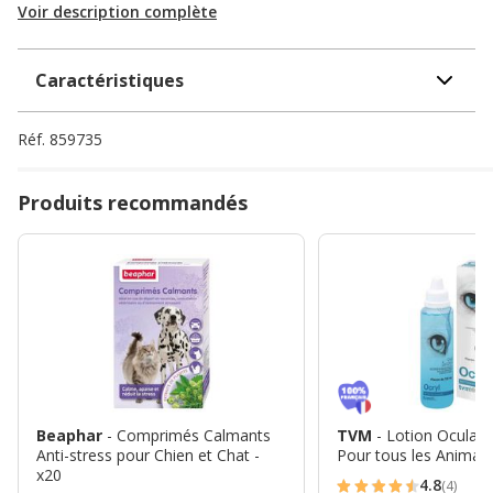
Voir description complète
Caractéristiques
Réf.
859735
Produits recommandés
Beaphar
- Comprimés Calmants
TVM
- Lotion Oculaire
Anti-stress pour Chien et Chat -
Pour tous les Animau
x20
4.8
(4)