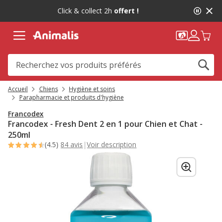
2
Click & collect 2h
offert !
de
2,
message,
Accueil
Chiens
Hygiène et soins
Parapharmacie et produits d'hygiène
Francodex
Francodex - Fresh Dent 2 en 1 pour Chien et Chat -
250ml
(4.5)
84 avis
|
Voir description