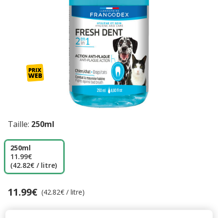
Taille:
250ml
250ml
11.99€
(42.82€ / litre)
11.99€
Prix 11.99€, 42.82 EUR par litre
(42.82€ / litre)
Promotion disponible