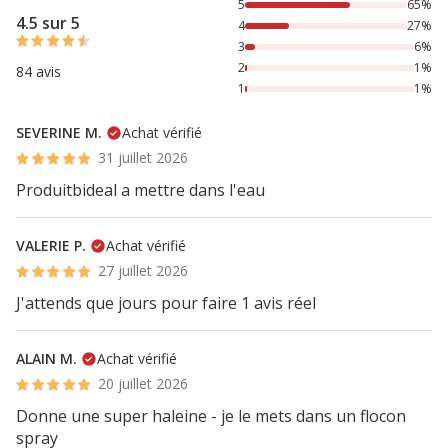
65% des personnes lont noté avec {1} étoiles, 27% des per
5
65%
4.5 sur 5
4
27%
3
6%
2
1%
84 avis
1
1%
SEVERINE M.
Achat vérifié
31 juillet 2026
Produitbideal a mettre dans l'eau
VALERIE P.
Achat vérifié
27 juillet 2026
J'attends que jours pour faire 1 avis réel
ALAIN M.
Achat vérifié
20 juillet 2026
Donne une super haleine - je le mets dans un flocon
spray