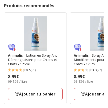
Produits recommandés
Animalis
- Lotion en Spray Anti
Animalis
- Spray Anti
Démangeaisons pour Chiens et
Mordillements pour C
Chats - 125ml
Chats - 125ml
4.5
3.3
(51)
(27)
4.5
3.3
Prix
8.99€
Prix
8.99€
étoiles
étoiles
69.15€
69.15€
69.15€ / litre
69.15€ / litre
8.99€
8.99€
avec
avec
par
par
51
27
Litre
Litre
Ajouter au panier
Ajouter au
avis
avis