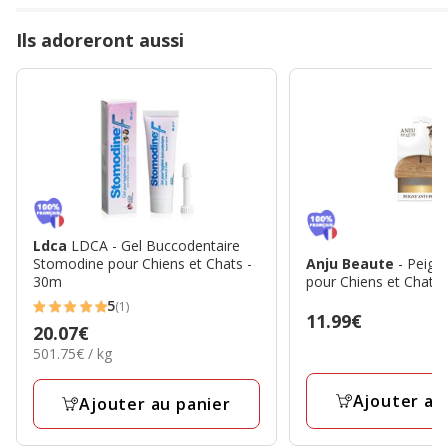
Ils adoreront aussi
Ldca
LDCA - Gel Buccodentaire
Stomodine pour Chiens et Chats -
Anju Beaute
- Peign
30m
pour Chiens et Chats
5
(1)
5
Prix
11.99€
Prix
20.07€
étoiles
11.99€
501.75€
501.75€ / kg
20.07€
avec
par
1
Kg
Ajouter au
Ajouter au panier
avis