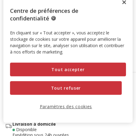
Centre de préférences de
-10% sur votre première commande* avec votre Carte
confidentialité 🍪
Animalis. Offre non cumulable aux autres promotions en
cours.
Voir conditions
En cliquant sur « Tout accepter », vous acceptez le
Code:
WELCOME10
Copier
stockage de cookies sur votre appareil pour améliorer la
navigation sur le site, analyser son utilisation et contribuer
à nos efforts de marketing.
Ajouter au panier
Tout accepter
Options de livraison
Détails livraison
Tout refuser
Retrait en magasin
Disponible
Voir la disponibilité en magasin
Paramètres des cookies
Retrait dans 2h
OFFERT
Livraison dans 72h offert dès 69€ d'achat
Livraison à domicile
Disponible
Expédition sous 24h ouvrées