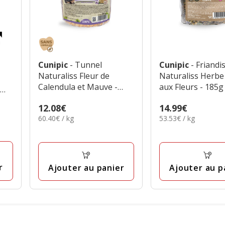
Cunipic
- Tunnel
Cunipic
- Friandi
Naturaliss Fleur de
Naturaliss Herb
Calendula et Mauve -
aux Fleurs - 185g
OMS
185g
Prix
12.08€
Prix
14.99€
60.40€
53.53€
60.40€ / kg
53.53€ / kg
12.08€
14.99€
par
par
Kg
Kg
r
Ajouter au panier
Ajouter au p