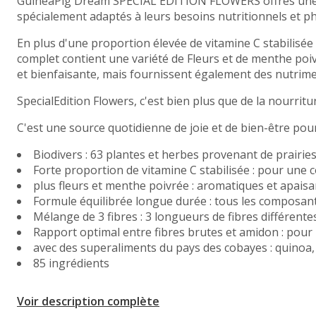
GuineaPig Dream SPECIAL EDITION FLOWERS offres une sé
spécialement adaptés à leurs besoins nutritionnels et p
En plus d'une proportion élevée de vitamine C stabilisée 
complet contient une variété de Fleurs et de menthe poi
et bienfaisante, mais fournissent également des nutrim
SpecialEdition Flowers, c'est bien plus que de la nourritu
C'est une source quotidienne de joie et de bien-être pou
Biodivers : 63 plantes et herbes provenant de prairie
Forte proportion de vitamine C stabilisée : pour une
plus fleurs et menthe poivrée : aromatiques et apais
Formule équilibrée longue durée : tous les composan
Mélange de 3 fibres : 3 longueurs de fibres différente
Rapport optimal entre fibres brutes et amidon : pour
avec des superaliments du pays des cobayes : quinoa,
85 ingrédients
Voir description complète