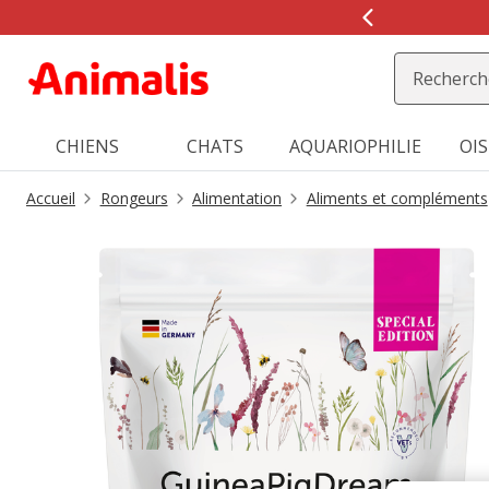
2
de
2,
message,
CHIENS
CHATS
AQUARIOPHILIE
OI
Accueil
Rongeurs
Alimentation
Aliments et compléments