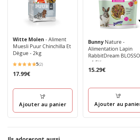
Witte Molen
- Aliment
Bunny
Nature -
Muesli Puur Chinchilla Et
Alimentation Lapin
Dègue - 2kg
RabbitDream BLOSS
- 1,5Kg
5
(2)
5
Prix
15.29€
Prix
17.99€
étoiles
15.29€
17.99€
avec
2
avis
Ajouter au panie
Ajouter au panier
Ils adoreront aussi