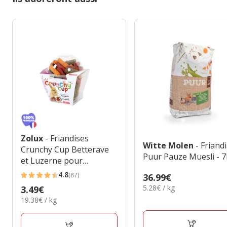
Zolux
- Friandises
Witte Molen
- Friand
Crunchy Cup Betterave
Puur Pauze Muesli - 
et Luzerne pour
Rongeurs - 180g
4.8
(87)
Prix
36.99€
4.8
5.28€
5.28€ / kg
36.99€
Prix
3.49€
étoiles
par
19.38€
19.38€ / kg
3.49€
avec
Kg
par
87
Kg