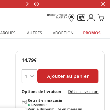
TROUVEZ VOTRE
MAGASIN
ARQUES
AUTRES
ADOPTION
PROMOS
14.79€
Prix 14.79€
Ajouter au panier
Options de livraison
Détails livraison
Retrait en magasin
Disponible
Voir la disponibilité en magasin