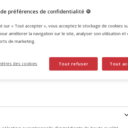
Promotion disponible
de préférences de confidentialité 🍪
-10% sur votre première commande* avec votre
Carte Animalis. Offre non cumulable aux autres
nt sur « Tout accepter », vous acceptez le stockage de cookies s
promotions en cours.
Voir conditions
pour améliorer la navigation sur le site, analyser son utilisation et
Code:
WELCOME10
Copier
orts de marketing.
ètres des cookies
Tout refuser
Tout ac