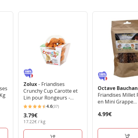
Zolux
- Friandises
Octave Baucha
ises
Crunchy Cup Carotte et
Friandises Millet
7Kg
Lin pour Rongeurs -
en Mini Grappe
200g
4.6
(37)
Rongeurs - 80g
4.6
Prix
4.99€
Prix
3.79€
étoiles
4.99€
17.22€
17.22€ / kg
3.79€
avec
par
37
Kg