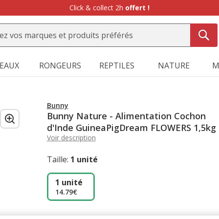
Click & collect 2h
offert !
SEAUX
RONGEURS
REPTILES
NATURE
M
Bunny
Bunny Nature - Alimentation Cochon
d'Inde GuineaPigDream FLOWERS 1,5kg
Voir description
Taille:
1 unité
1 unité
14.79€