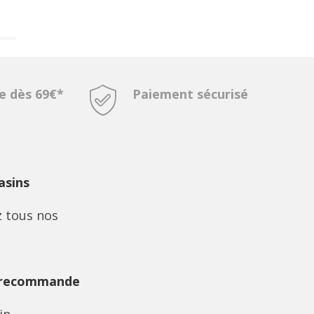
te dès 69€*
Paiement sécurisé
sins
 tous nos
 recommande