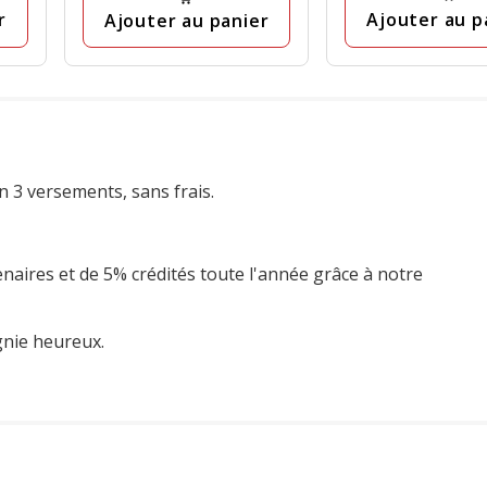
avis
r
Ajouter au p
Ajouter au panier
n 3 versements, sans frais.
enaires et de 5% crédités toute l'année grâce à notre
gnie heureux.