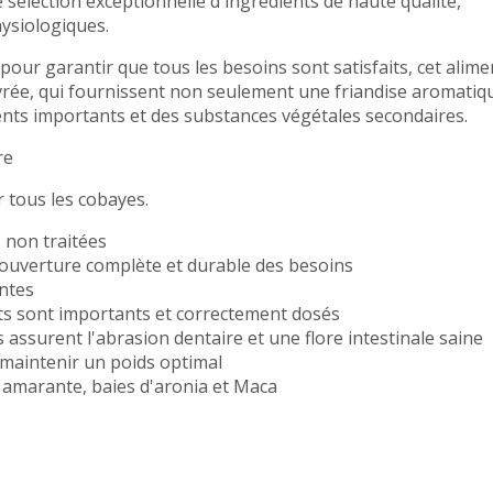
lection exceptionnelle d'ingrédients de haute qualité,
hysiologiques.
pour garantir que tous les besoins sont satisfaits, cet alime
vrée, qui fournissent non seulement une friandise aromatiq
ents importants et des substances végétales secondaires.
re
r tous les cobayes.
s non traitées
 couverture complète et durable des besoins
antes
ts sont importants et correctement dosés
s assurent l'abrasion dentaire et une flore intestinale saine
 maintenir un poids optimal
 amarante, baies d'aronia et Maca