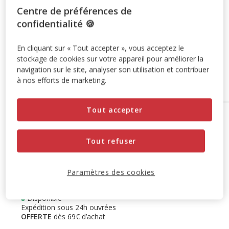
-10% sur votre première commande* avec votre Carte
Centre de préférences de
Animalis. Offre non cumulable aux autres promotions en
confidentialité 🍪
cours.
Voir conditions
Code:
WELCOME10
Copier
En cliquant sur « Tout accepter », vous acceptez le
stockage de cookies sur votre appareil pour améliorer la
navigation sur le site, analyser son utilisation et contribuer
Ajouter au panier
à nos efforts de marketing.
Tout accepter
Options de livraison
Détails livraison
Retrait en magasin
Tout refuser
Disponible
Voir la disponibilité en magasin
Retrait dans 2h
OFFERT
Livraison dans 72h offert dès 69€ d'achat
Paramètres des cookies
Livraison à domicile
Disponible
Expédition sous 24h ouvrées
OFFERTE
dès 69€ d’achat