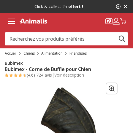
2
Click & collect 2h
offert !
de
2,
message,
Accueil
Chiens
Alimentation
Friandises
Bubimex
Bubimex - Corne de Buffle pour Chien
(4.6)
724 avis
|
Voir description