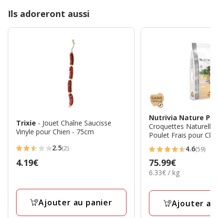
Ils adoreront aussi
Nutrivia Nature Pl
Trixie
- Jouet Chaîne Saucisse
Croquettes Naturelles
Vinyle pour Chien - 75cm
Poulet Frais pour Chi
Moyenne ou Grande R
2.5
(2)
4.6
(59)
2.5
4.6
Prix
75.99€
Prix
4.19€
étoiles
étoiles
6.33€
6.33€ / kg
75.99€
4.19€
avec
avec
par
2
59
Kg
avis
avis
Ajouter au panier
Ajouter au