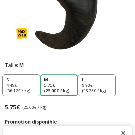
Taille:
M
S
M
L
4.49€
5.75€
9.90€
(56.12€ / kg)
(25.00€ / kg)
(28.28€ / kg)
5.75€
Prix 5.75€, 25.00 EUR par kg
(25.00€ / kg)
Promotion disponible