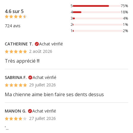
75% des personnes lont noté avec {1} étoiles, 18% des per
5
75%
4.6 sur 5
4
18%
3
4%
2
1%
724 avis
1
2%
CATHERINE T.
Achat vérifié
2 août 2026
Très apprécié !!!
SABRINA F.
Achat vérifié
29 juillet 2026
Ma chienne aime bien faire ses dents dessus
MANON G.
Achat vérifié
27 juillet 2026
'...