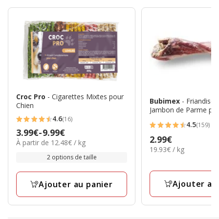
Croc Pro
- Cigarettes Mixtes pour
Bubimex
- Friandise
Chien
Jambon de Parme pour
4.6
(16)
4.6
4.5
(159)
4.5
Prix
3.99€
-
9.99€
étoiles
Prix
2.99€
étoiles
12.48€
À partir de 12.48€ / kg
de
avec
19.93€
19.93€ / kg
2.99€
par
avec
3.99€
par
2 options de taille
16
Kg
159
Kg
à
avis
avis
9.99€
Ajouter au
Ajouter au panier