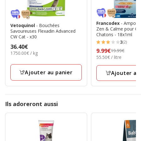
Francodex
- Ampoule
Vetoquinol
- Bouchées
Zen & Calme pour Cha
Savoureuses Flexadin Advanced
Chatons - 18x1ml
CW Cat - x30
3
(2)
3
Prix
36.40€
Prix
9.99€
19.99€
étoiles
1,750.00€
1750.00€ / kg
36.40€
55.50€
55.50€ / litre
précédent
par
avec
par
Kg
19.99€,
2
Litre
Ajouter au panier
prix
Ajouter au
avis
final
9.99€
Ils adoreront aussi