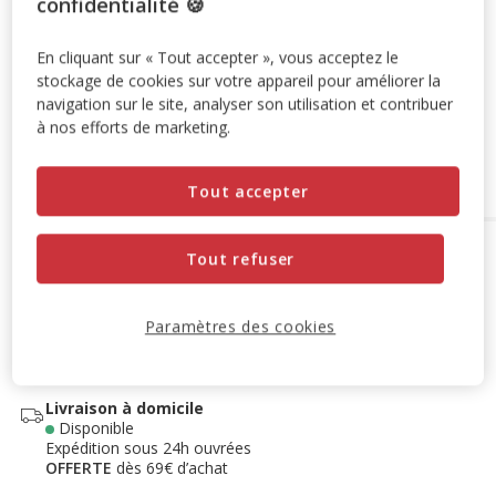
confidentialité 🍪
0€* avec Dalma
- sous présentation d'un justificatif
d'achat, dans le cadre de la souscription au forfait Bien-Être,
En cliquant sur « Tout accepter », vous acceptez le
stockage de cookies sur votre appareil pour améliorer la
sous réserve du plafond disponible.
Souscrire
navigation sur le site, analyser son utilisation et contribuer
à nos efforts de marketing.
Ajouter au panier
Tout accepter
Options de livraison
Détails livraison
Tout refuser
Retrait en magasin
Disponible
Paramètres des cookies
Voir la disponibilité en magasin
Retrait dans 2h
OFFERT
Livraison dans 72h offert dès 69€ d'achat
Livraison à domicile
Disponible
Expédition sous 24h ouvrées
OFFERTE
dès 69€ d’achat