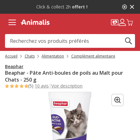
1
-10%
sur votre première commande* avec Animalis+ |
de
WELCOME10
2,
message,
Accueil
Chats
Alimentation
Complément alimentaire
Beaphar
Beaphar - Pâte Anti-boules de poils au Malt pour
Chats - 250 g
(5)
10 avis
|
Voir description