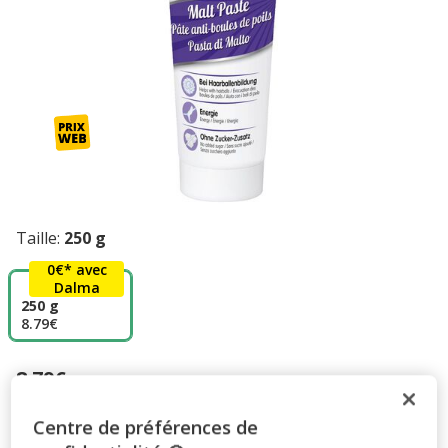
Taille:
250 g
0€* avec
Dalma
250 g
8.79€
8.79€
Prix 8.79€
Centre de préférences de
Promotion disponible