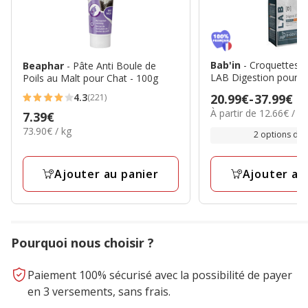
Bab'in
- Croquettes V
Beaphar
- Pâte Anti Boule de
LAB Digestion pour C
Poils au Malt pour Chat - 100g
4.3
Prix
20.99€
-
37.99€
(221)
4.3
12.66€
À partir de 12.66€ / k
de
Prix
7.39€
étoiles
par
73.90€
20.99€
73.90€ / kg
7.39€
2 options de t
avec
Kg
par
à
221
Kg
37.99€
avis
Ajouter au panier
Ajouter au
Pourquoi nous choisir ?
Paiement 100% sécurisé avec la possibilité de payer
en 3 versements, sans frais.