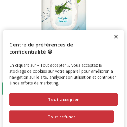
Centre de préférences de
confidentialité 🍪
En cliquant sur « Tout accepter », vous acceptez le
stockage de cookies sur votre appareil pour améliorer la
Taille:
X 30
navigation sur le site, analyser son utilisation et contribuer
à nos efforts de marketing.
X 30
5.13€
Tout accepter
5.13€
Prix 5.13€
Tout refuser
Promotion disponible