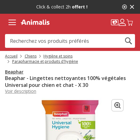
2
Click & collect 2h
offert !
de
2,
message,
Accueil
Chiens
Hygiène et soins
Parapharmacie et produits d'hygiène
Beaphar
Beaphar - Lingettes nettoyantes 100% végétales
Universal pour chien et chat - X 30
Voir description