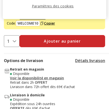
Paramètres des cookies
-10% sur votre première commande* avec votre Carte
Animalis. Offre non cumulable aux autres promotions en
cours.
Voir conditions
Code:
WELCOME10
Copier
Ajouter au panier
Options de livraison
Détails livraison
Retrait en magasin
Disponible
Voir la disponibilité en magasin
Retrait dans 2h
OFFERT
Livraison dans 72h offert dès 69€ d'achat
Livraison à domicile
Disponible
Expédition sous 24h ouvrées
OFFERTE
dès 69€ d’achat