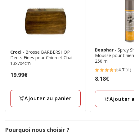
Beaphar
- Spray Sh
Croci
- Brosse BARBERSHOP
Mousse pour Chiens e
Dents Fines pour Chien et Chat -
250 ml
13x7x4cm
4.7
(31)
4.7
Prix
19.99€
Prix
8.18€
étoiles
19.99€
8.18€
avec
31
Ajouter au panier
Ajouter au
avis
Pourquoi nous choisir ?