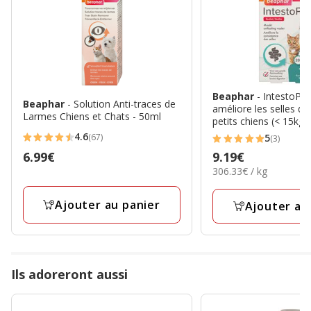
Beaphar
- IntestoPr
Beaphar
- Solution Anti-traces de
améliore les selles de
Larmes Chiens et Chats - 50ml
petits chiens (< 15kg)
4.6
(67)
5
(3)
4.6
5
Prix
6.99€
Prix
9.19€
étoiles
étoiles
306.33€
306.33€ / kg
6.99€
9.19€
avec
avec
par
67
3
Kg
Ajouter au panier
Ajouter au
avis
avis
Ils adoreront aussi