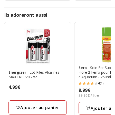
Ils adoreront aussi
Sera
- Soin Fer Supp
Energizer
- Lot Piles Alcalines
Flore 2 Ferro pour Pl
MAX D/LR20 - x2
d'Aquarium - 250ml
4
(1)
4
Prix
4.99€
Prix
9.99€
étoiles
4.99€
39.96€
39.96€ / litre
9.99€
avec
par
1
Litre
Ajouter au panier
Ajouter au
avis