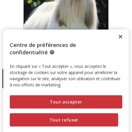
Centre de préférences de
confidentialité 🍪
Taille:
1 unité
En cliquant sur « Tout accepter », vous acceptez le
En rupture
stockage de cookies sur votre appareil pour améliorer la
de stock
1 unité
navigation sur le site, analyser son utilisation et contribuer
15.90€
à nos efforts de marketing.
15.90€
Prix 15.90€
Tout accepter
Temporairement en rupture de stock
Tout refuser
Découvrir des produits similaires