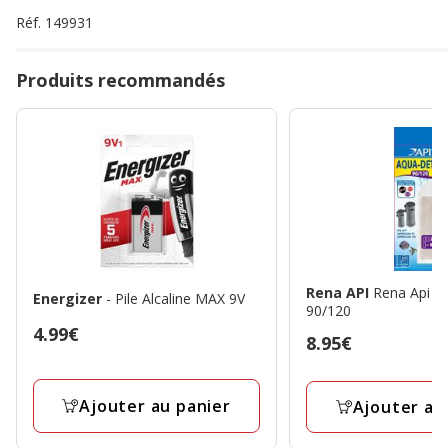
Réf.
149931
Produits recommandés
Rena API
Rena Api -
Energizer
- Pile Alcaline MAX 9V
90/120
Prix
4.99€
Prix
8.95€
4.99€
8.95€
Ajouter au panier
Ajouter au