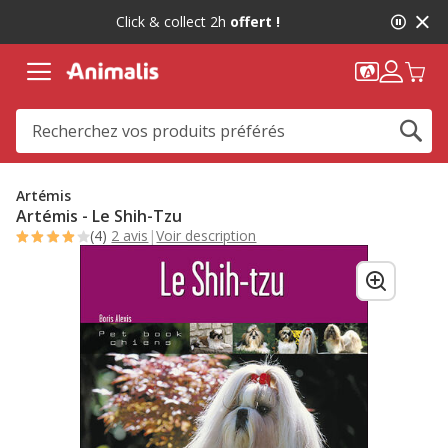
2
Click & collect 2h
offert !
de
2,
message,
Artémis
Artémis - Le Shih-Tzu
(4)
2 avis
|
Voir description