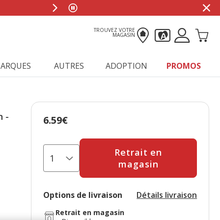
TROUVEZ VOTRE
MAGASIN
ARQUES
AUTRES
ADOPTION
PROMOS
 -
6.59€
Prix 6.59€
Retrait en
magasin
Options de livraison
Détails livraison
Retrait en magasin