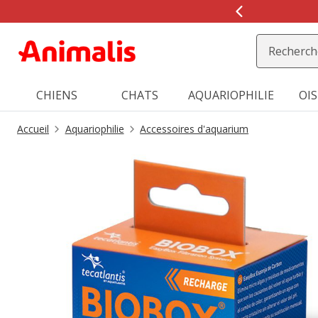
2
de
2,
message,
CHIENS
CHATS
AQUARIOPHILIE
OI
Accueil
Aquariophilie
Accessoires d'aquarium