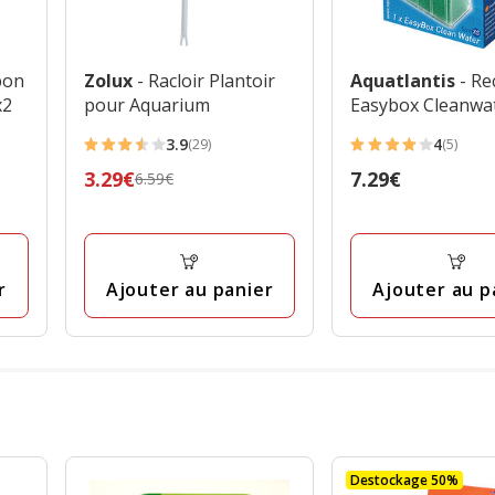
bon
Zolux
- Racloir Plantoir
Aquatlantis
- R
x2
pour Aquarium
Easybox Cleanwat
3.9
4
(29)
(5)
3.9
4
Prix
3.29€
Prix
7.29€
6.59€
étoiles
étoiles
précédent
7.29€
avec
avec
6.59€,
29
5
prix
avis
avis
final
r
Ajouter au panier
Ajouter au p
3.29€
Destockage 50%