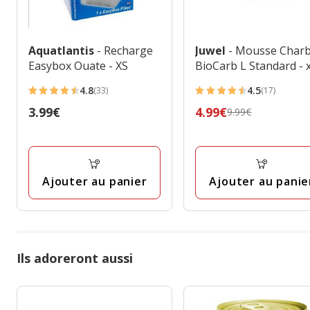
Aquatlantis
- Recharge
Juwel
- Mousse Char
Easybox Ouate - XS
BioCarb L Standard - 
4.8
4.5
(33)
(17)
4.8
4.5
Prix
3.99€
Prix
4.99€
9.99€
étoiles
étoiles
3.99€
précédent
avec
avec
9.99€,
33
17
prix
avis
avis
final
Ajouter au panier
Ajouter au panie
4.99€
Ils adoreront aussi