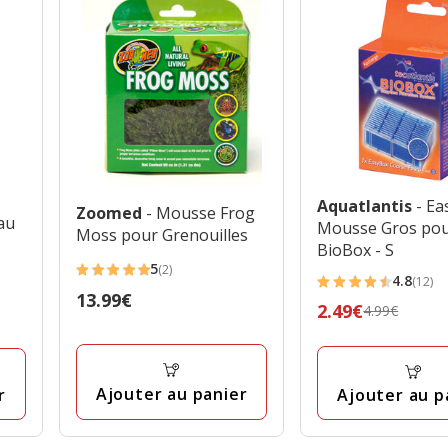
Aquatlantis
- E
Zoomed
- Mousse Frog
au
Mousse Gros pour
Moss pour Grenouilles
BioBox - S
5
(2)
5
4.8
(12)
4.8
Prix
13.99€
étoiles
Prix
2.49€
4.99€
étoiles
13.99€
avec
précédent
avec
2
4.99€,
12
avis
prix
avis
Ajouter au panier
Ajouter au p
r
final
2.49€