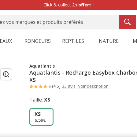
Click & collect 2h
offert !
SEAUX
RONGEURS
REPTILES
NATURE
M
Aquatlantis
Aquatlantis - Recharge Easybox Charbon
XS
(4.5)
33 avis
|
Voir description
Taille:
XS
XS
6.59€