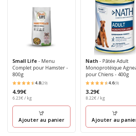
Small Life
- Menu
Nath
- Pâtée Adult
Complet pour Hamster -
Monoprotéique Agne
800g
pour Chiens - 400g
4.8
4.6
(29)
(9)
4.8
4.6
Prix
4.99€
Prix
3.29€
étoiles
étoiles
6.23€
8.22€
6.23€ / kg
8.22€ / kg
4.99€
3.29€
avec
avec
par
par
29
9
Kg
Kg
avis
avis
Ajouter au panier
Ajouter au panie