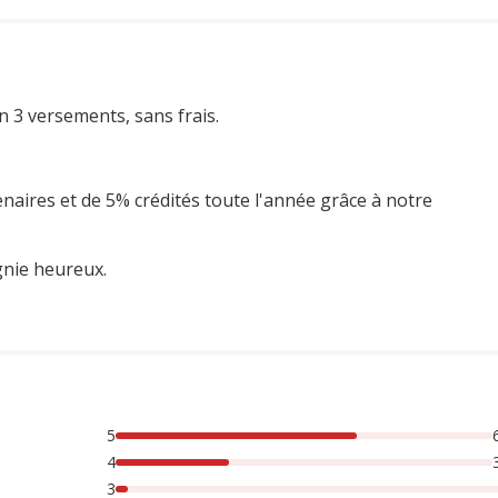
n 3 versements, sans frais.
enaires et de 5% crédités toute l'année grâce à notre
gnie heureux.
5
rsonnes lont noté avec {1} étoiles, 3% des personnes lont no
4
3