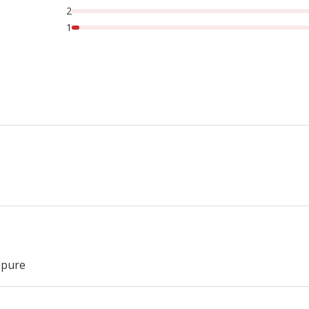
2
1
 pure