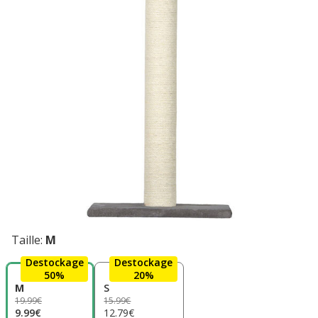
Taille:
M
Destockage
Destockage
50%
20%
M
S
19.99€
15.99€
9.99€
12.79€