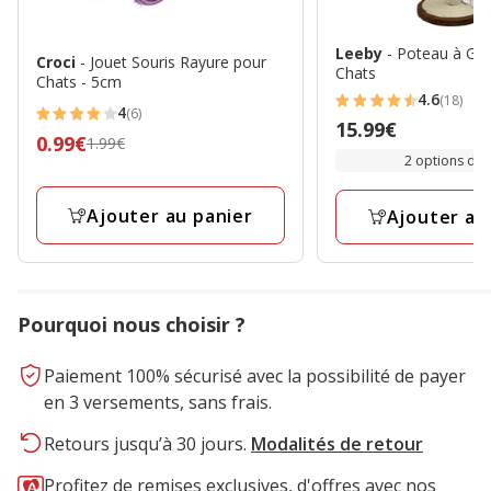
Leeby
- Poteau à Grif
Croci
- Jouet Souris Rayure pour
Chats
Chats - 5cm
4.6
(18)
4.6
4
(6)
4
Prix
15.99€
étoiles
Prix
0.99€
1.99€
étoiles
15.99€
2 options de t
avec
précédent
avec
18
1.99€,
6
Ajouter au panier
avis
Ajouter au
prix
avis
final
0.99€
Pourquoi nous choisir ?
Paiement 100% sécurisé avec la possibilité de payer
en 3 versements, sans frais.
Retours jusqu’à 30 jours.
Modalités de retour
Profitez de remises exclusives, d'offres avec nos