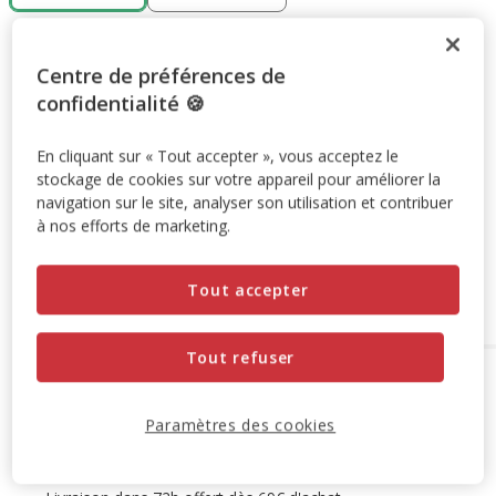
19.99€
-50%
Prix antérieur 19.99€, Vous économisez 50%, Prix final 9.
9.99€
Centre de préférences de
confidentialité 🍪
Promotion disponible
En cliquant sur « Tout accepter », vous acceptez le
stockage de cookies sur votre appareil pour améliorer la
Destockage 50%
: remise de 50% appliquée sur ce produit
navigation sur le site, analyser son utilisation et contribuer
Voir conditions
à nos efforts de marketing.
Retrait en magasin
Tout accepter
Tout refuser
Options de livraison
Détails livraison
Retrait en magasin
Paramètres des cookies
Disponible
Voir la disponibilité en magasin
Retrait dans 2h
OFFERT