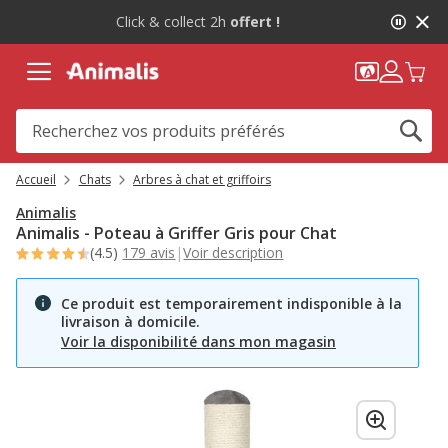
1
-10%
sur votre première commande* avec Animalis+ |
de
WELCOME10
2,
message,
Accueil
Chats
Arbres à chat et griffoirs
Animalis
Animalis - Poteau à Griffer Gris pour Chat
(4.5)
179 avis
|
Voir description
Ce produit est temporairement indisponible à la
livraison à domicile.
Voir la disponibilité dans mon magasin