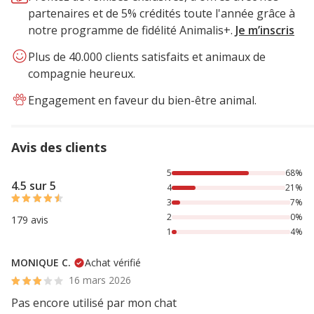
partenaires et de 5% crédités toute l'année grâce à
notre programme de fidélité Animalis+.
Je m’inscris
Plus de 40.000 clients satisfaits et animaux de
compagnie heureux.
Engagement en faveur du bien-être animal.
Avis des clients
68% des personnes lont noté avec {1} étoiles, 21% des per
5
68%
4.5 sur 5
4
21%
3
7%
2
0%
179 avis
1
4%
MONIQUE C.
Achat vérifié
16 mars 2026
Pas encore utilisé par mon chat