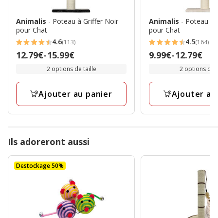
Animalis
- Poteau à Griffer Noir
Animalis
- Poteau à G
pour Chat
pour Chat
4.6
4.5
(113)
(164)
4.6
4.5
Prix
12.79€
-
15.99€
Prix
9.99€
-
12.79€
étoiles
étoiles
de
de
2 options de taille
2 options de t
avec
avec
12.79€
9.99€
113
164
à
à
avis
avis
Ajouter au panier
Ajouter au
15.99€
12.79€
Ils adoreront aussi
Destockage 50%