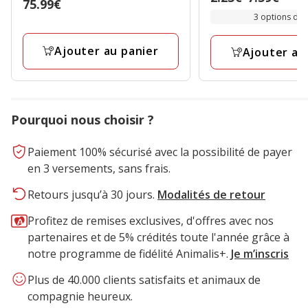
étoiles
Prix
75.99€
de
3 options de t
avec
75.99€
2.23€
18
à
Ajouter au panier
avis
Ajouter au
7.59€
Pourquoi nous choisir ?
Paiement 100% sécurisé avec la possibilité de payer
en 3 versements, sans frais.
Retours jusqu’à 30 jours.
Modalités de retour
Profitez de remises exclusives, d'offres avec nos
partenaires et de 5% crédités toute l'année grâce à
notre programme de fidélité Animalis+.
Je m’inscris
Plus de 40.000 clients satisfaits et animaux de
compagnie heureux.