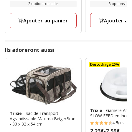
de
de
2 options de taille
3 options de t
8.95€
4.50€
à
à
Ajouter au panier
Ajouter au
9.95€
8.95€
Ils adoreront aussi
Destockage 20%
Trixie
- Gamelle Anti
Trixie
- Sac de Transport
SLOW FEED en Inox p
Agrandissable Maxima Beige/Brun
4.5
(18)
- 33 x 32 x 54 cm
4.5
Prix
2.23€
-
7.59€