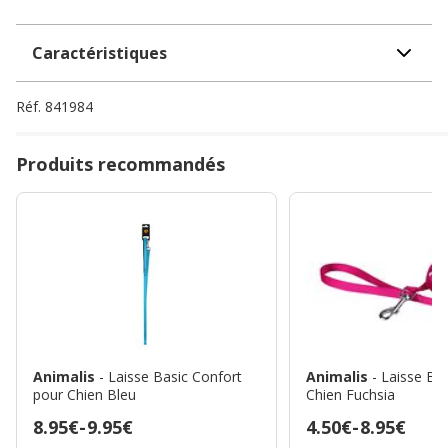
Caractéristiques
Réf.
841984
Produits recommandés
Animalis
- Laisse Basic Confort
Animalis
- Laisse Ba
pour Chien Bleu
Chien Fuchsia
Prix
8.95€
-
9.95€
Prix
4.50€
-
8.95€