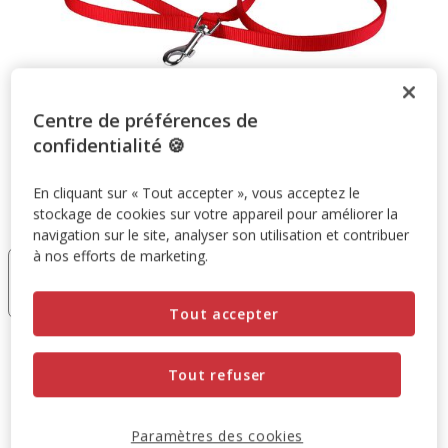
Centre de préférences de
confidentialité 🍪
En cliquant sur « Tout accepter », vous acceptez le
stockage de cookies sur votre appareil pour améliorer la
Taille:
40mm et 50cm
navigation sur le site, analyser son utilisation et contribuer
à nos efforts de marketing.
25mm et
40mm et
100cm
50cm
8.95€
9.95€
Tout accepter
9.95€
Prix 9.95€
Tout refuser
Ajouter au panier
Paramètres des cookies