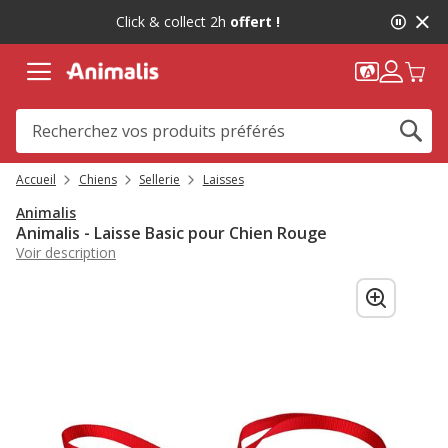
2
Click & collect 2h
offert !
de
2,
message,
Accueil
Chiens
Sellerie
Laisses
Animalis
Animalis - Laisse Basic pour Chien Rouge
Voir description