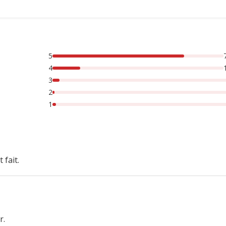
5
rsonnes lont noté avec {1} étoiles, 4% des personnes lont no
4
3
2
1
 fait.
r.