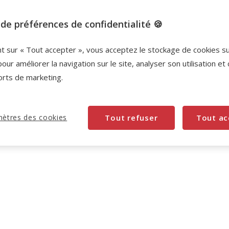
Promotions disponibles
de préférences de confidentialité 🍪
L'achat de ce produit est possible à partir de 6
nt sur « Tout accepter », vous acceptez le stockage de cookies s
quantités ajoutées au panier.
pour améliorer la navigation sur le site, analyser son utilisation et
orts de marketing.
6+1 offert
SUPER LOTS : 6 achetés = le 7ème
offert à l'ajout de 7 produits au panier.
Offre
valable sur une sélection de produits.
Retrouvez la
ètres des cookies
Tout refuser
Tout ac
sélection
.
Voir conditions