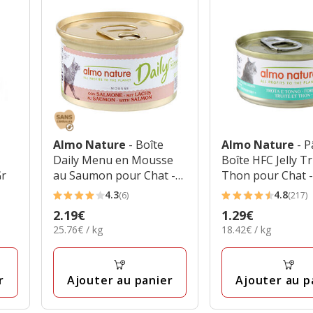
Almo Nature
- Boîte
Almo Nature
- 
Daily Menu en Mousse
Boîte HFC Jelly Tr
Gr
au Saumon pour Chat -
Thon pour Chat -
85g
4.3
4.8
(6)
(217)
4.3
4.8
Prix
2.19€
Prix
1.29€
étoiles
étoiles
25.76€
18.42€
25.76€ / kg
18.42€ / kg
2.19€
1.29€
avec
avec
par
par
6
217
Kg
Kg
avis
avis
r
Ajouter au panier
Ajouter au p