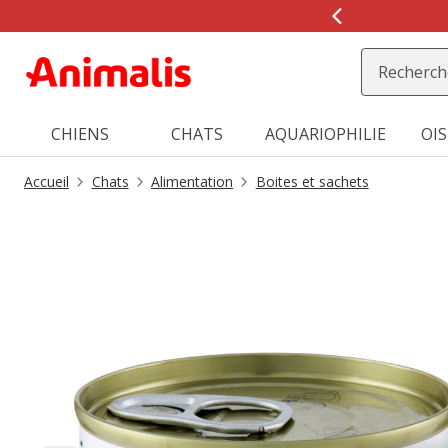
2
de
2,
message,
CHIENS
CHATS
AQUARIOPHILIE
OI
Accueil
Chats
Alimentation
Boites et sachets