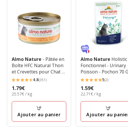
Almo Nature
- Pâtée en
Almo Nature
Holistic
Boîte HFC Natural Thon
Fonctionnel - Urinary
et Crevettes pour Chat -
Poisson - Pochon 70 
70g
4.8
5
(351)
(2)
4.8
5
Prix
1.79€
Prix
1.59€
étoiles
étoiles
25.57€
22.71€
25.57€ / kg
22.71€ / kg
1.79€
1.59€
avec
avec
par
par
351
2
Kg
Kg
avis
avis
Ajouter au panier
Ajouter au panie