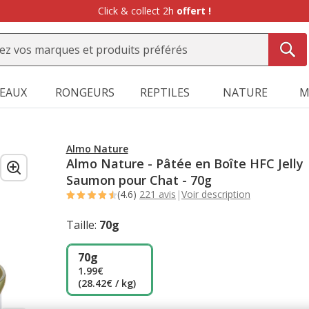
Click & collect 2h
offert !
SEAUX
RONGEURS
REPTILES
NATURE
M
Almo Nature
Almo Nature - Pâtée en Boîte HFC Jelly
Saumon pour Chat - 70g
(4.6)
221 avis
|
Voir description
Taille:
70g
70g
1.99€
(28.42€ / kg)