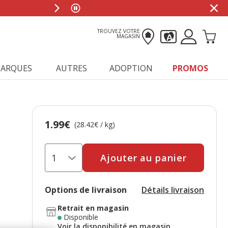
TROUVEZ VOTRE
MAGASIN
ARQUES
AUTRES
ADOPTION
PROMOS
1.99€
Prix 1.99€, 28.42 EUR par kg
(28.42€ / kg)
Ajouter au panier
Options de livraison
Détails livraison
Retrait en magasin
Disponible
Voir la disponibilité en magasin