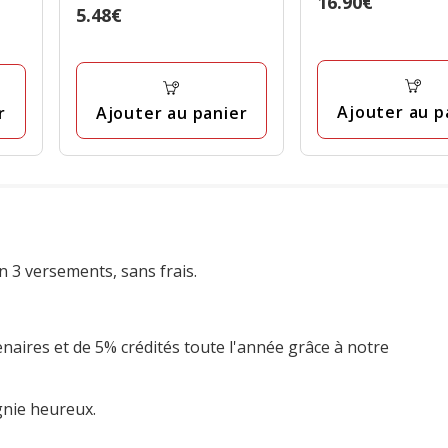
Prix
16.90€
Prix
5.48€
étoiles
16.90€
5.48€
avec
42
avis
Ajouter au p
Ajouter au panier
r
n 3 versements, sans frais.
enaires et de 5% crédités toute l'année grâce à notre
gnie heureux.