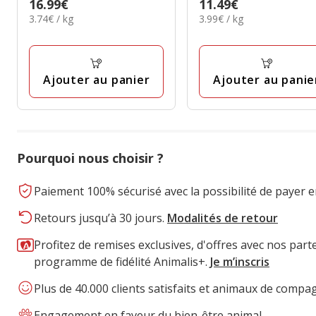
Prix
16.99€
Prix
11.49€
étoiles
étoiles
3.74€
3.99€
3.74€ / kg
3.99€ / kg
16.99€
11.49€
avec
avec
par
par
3
41
Kg
Kg
avis
avis
Ajouter au panier
Ajouter au panie
Pourquoi nous choisir ?
Paiement 100% sécurisé avec la possibilité de payer e
Retours jusqu’à 30 jours.
Modalités de retour
Profitez de remises exclusives, d'offres avec nos part
programme de fidélité Animalis+.
Je m’inscris
Plus de 40.000 clients satisfaits et animaux de compa
Engagement en faveur du bien-être animal.