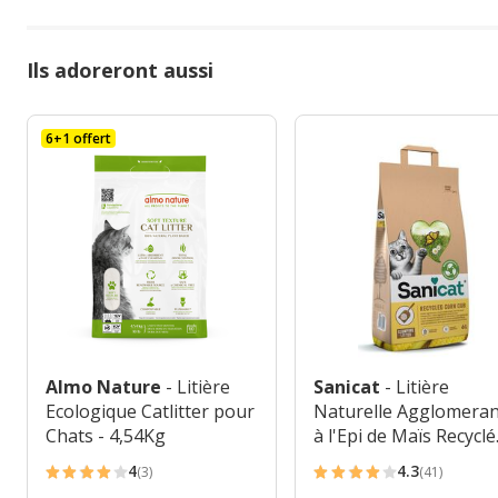
Ils adoreront aussi
6+1 offert
Almo Nature
- Litière
Sanicat
- Litière
Ecologique Catlitter pour
Naturelle Agglomera
Chats - 4,54Kg
à l'Epi de Maïs Recyclé
pour Chat - 6L
4
4.3
(3)
(41)
4
4.3