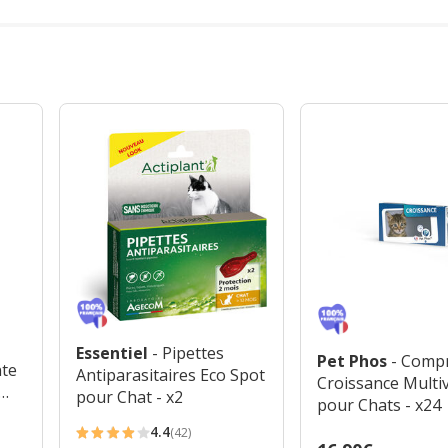
Essentiel
- Pipettes
Pet Phos
- Comp
nte
Antiparasitaires Eco Spot
Croissance Multi
pour Chat - x2
pour Chats - x24
4.4
(42)
4.4