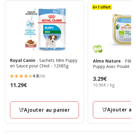
6+1 offert
Royal Canin
- Sachets Mini Puppy
Almo Nature
- Pâté
en Sauce pour Chiot - 12X85g
Puppy Avec Poulet Et 
4.8
(36)
Prix
3.29€
4.8
Prix
11.29€
10.96€
10.96€ / kg
3.29€
étoiles
par
11.29€
avec
Kg
36
avis
Ajouter au
Ajouter au panier