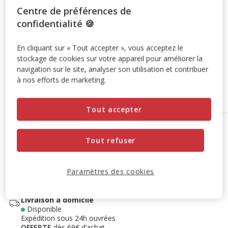
Centre de préférences de
6+1 offert
SUPER LOTS : 6 achetés = le 7ème offert à
confidentialité 🍪
l'ajout de 7 produits au panier.
Offre valable sur une
sélection de produits.
Retrouvez la sélection
.
En cliquant sur « Tout accepter », vous acceptez le
Voir conditions
stockage de cookies sur votre appareil pour améliorer la
navigation sur le site, analyser son utilisation et contribuer
à nos efforts de marketing.
Ajouter au panier
Tout accepter
Options de livraison
Détails livraison
Tout refuser
Retrait en magasin
Disponible
Voir la disponibilité en magasin
Paramètres des cookies
Retrait dans 2h
OFFERT
Livraison dans 72h offert dès 69€ d'achat
Livraison à domicile
Disponible
Expédition sous 24h ouvrées
OFFERTE
dès 69€ d’achat