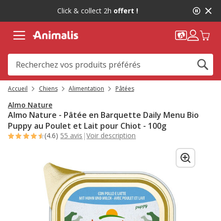
2
Click & collect 2h
offert !
de
2,
message,
Accueil
Chiens
Alimentation
Pâtées
Almo Nature
Almo Nature - Pâtée en Barquette Daily Menu Bio
Puppy au Poulet et Lait pour Chiot - 100g
(4.6)
55 avis
|
Voir description