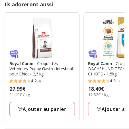
Ils adoreront aussi
Royal Canin
- Croquettes
Royal Canin
- Croqu
Veterinary Puppy Gastro Intestinal
DACHSHUND TECKE
pour Chiot - 2,5Kg
CHIOTS - 1,5kg
4.2
4.3
(9)
(3)
4.2
4.3
Prix
27.99€
Prix
18.49€
étoiles
étoiles
11.19€
12.32€
11.19€ / kg
12.32€ / kg
27.99€
18.49€
avec
avec
par
par
9
3
Kg
Kg
Ajouter au panier
Ajouter au
avis
avis