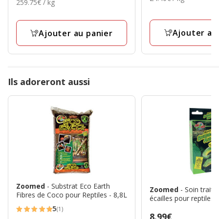
avec
259.75€
259.75€ / kg
10.39€
par
avec
3.48€,
par
4
Kg
2
Kg
prix
avis
avis
Ajouter au
Ajouter au panier
final
2.44€
Ils adoreront aussi
Zoomed
- Substrat Eco Earth
Zoomed
- Soin trait
Fibres de Coco pour Reptiles - 8,8L
écailles pour reptiles 
5
(1)
5
Prix
8.99€