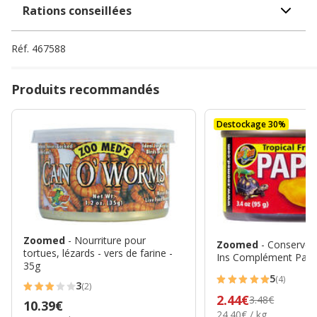
Rations conseillées
Réf.
467588
Produits recommandés
Destockage 30%
Zoomed
- Nourriture pour
Zoomed
- Conserve 
tortues, lézards - vers de farine -
Ins Complément Papa
35g
5
(4)
5
3
(2)
3
Prix
2.44€
3.48€
étoiles
Prix
10.39€
étoiles
24.40€
24.40€ / kg
précédent