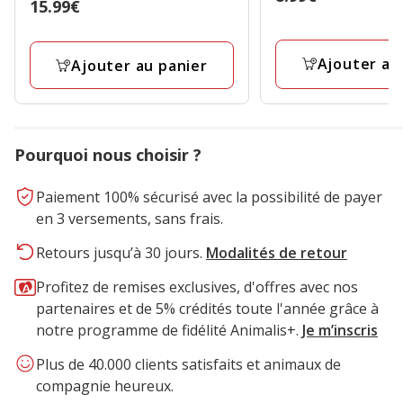
Prix
15.99€
étoiles
8.99€
15.99€
avec
1
Ajouter au
Ajouter au panier
avis
Pourquoi nous choisir ?
Paiement 100% sécurisé avec la possibilité de payer
en 3 versements, sans frais.
Retours jusqu’à 30 jours.
Modalités de retour
Profitez de remises exclusives, d'offres avec nos
partenaires et de 5% crédités toute l'année grâce à
notre programme de fidélité Animalis+.
Je m’inscris
Plus de 40.000 clients satisfaits et animaux de
compagnie heureux.