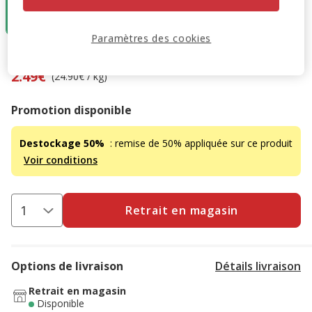
2.49€
(24.90€ / kg)
Paramètres des cookies
4.99€
-50%
Prix antérieur 4.99€, Vous économisez 50%, Prix final 2.49
2.49€
(24.90€ / kg)
Promotion disponible
Destockage 50%
: remise de 50% appliquée sur ce produit
Voir conditions
Retrait en magasin
Options de livraison
Détails livraison
Retrait en magasin
Disponible