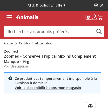
2
Click & collect 2h
offert !
de
2,
message,
Accueil
Reptiles
Alimentation
Zoomed
Zoomed - Conserve Tropical Mix-Ins Complément
Manque - 95g
Voir description
Ce produit est temporairement indisponible à la
livraison à domicile.
Voir la disponibilité dans mon magasin