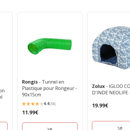
Rongis
- Tunnel en
Zolux
- IGLOO 
Plastique pour Rongeur -
ron
D'INDE NEOLIFE 
90x15cm
ml
4.4
(38)
Prix
19.99€
4.4
19.99€
Prix
11.99€
étoiles
11.99€
avec
38