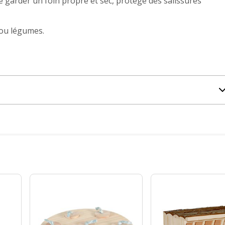
de garder un foin propre et sec, protégé des salissures
 ou légumes.