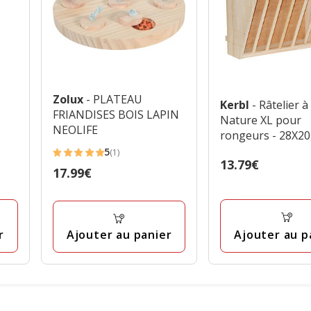
Zolux
- PLATEAU
Kerbl
- Râtelier à
FRIANDISES BOIS LAPIN
Nature XL pour
NEOLIFE
rongeurs - 28X2
5
(1)
5
Prix
13.79€
Prix
17.99€
étoiles
13.79€
17.99€
avec
1
avis
Ajouter au p
r
Ajouter au panier