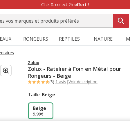
Click & collect 2h
offert !
SEAUX
RONGEURS
REPTILES
NATURE
M
entaires
Zolux
Zolux - Ratelier à Foin en Métal pour
Rongeurs - Beige
(5)
1 avis
|
Voir description
Taille:
Beige
Beige
9.99€