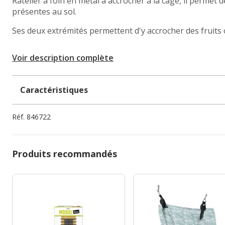
Ratelier à foin en métal à accrocher à la cage, il permet 
présentes au sol.
Ses deux extrémités permettent d'y accrocher des fruits
Voir description complète
Caractéristiques
Réf.
846722
Produits recommandés