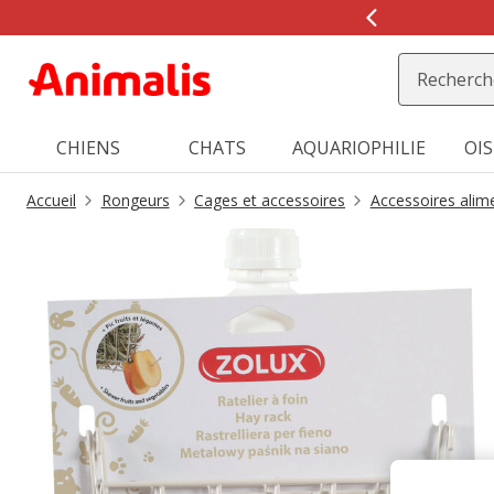
2
de
2,
message,
CHIENS
CHATS
AQUARIOPHILIE
OI
Accueil
Rongeurs
Cages et accessoires
Accessoires alim