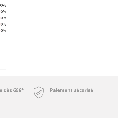
00%
0%
0%
0%
0%
te dès 69€*
Paiement sécurisé