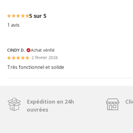
100% des personnes lont noté avec {1} étoiles,
5 sur 5
1 avis
CINDY D.
Achat vérifié
2 février 2026
Très fonctionnel et solide
Expédition en 24h
Cli
ouvrées