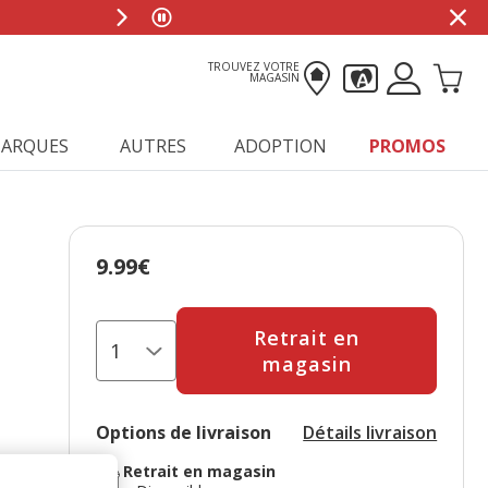
TROUVEZ VOTRE
MAGASIN
ARQUES
AUTRES
ADOPTION
PROMOS
9.99€
Prix 9.99€
Retrait en
magasin
Options de livraison
Détails livraison
Retrait en magasin