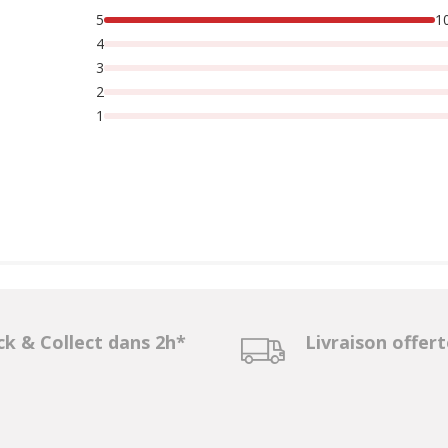
5
1
4
3
2
1
ck & Collect dans 2h*
Livraison offer