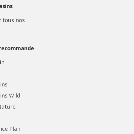
sins
 tous nos
 recommande
in
ins
ins Wild
Nature
ence Plan