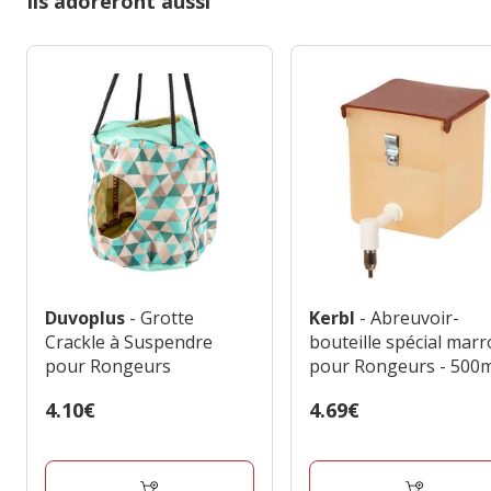
Ils adoreront aussi
Duvoplus
- Grotte
Kerbl
- Abreuvoir-
Crackle à Suspendre
bouteille spécial mar
pour Rongeurs
pour Rongeurs - 500
Prix
4.10€
Prix
4.69€
4.10€
4.69€