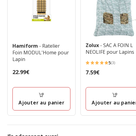
Zolux
- SAC A FOIN L
Hamiform
- Ratelier
NEOLIFE pour Lapins
Foin MODUL'Home pour
Lapin
5
(3)
5
Prix
22.99€
Prix
7.59€
étoiles
22.99€
7.59€
avec
3
avis
Ajouter au panier
Ajouter au panie