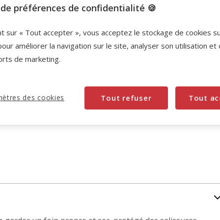
Promotion disponible
de préférences de confidentialité 🍪
-10% sur votre première commande* avec votre
nt sur « Tout accepter », vous acceptez le stockage de cookies s
Carte Animalis. Offre non cumulable aux autres
pour améliorer la navigation sur le site, analyser son utilisation et
promotions en cours.
Voir conditions
orts de marketing.
Code:
WELCOME10
Copier
ètres des cookies
Tout refuser
Tout ac