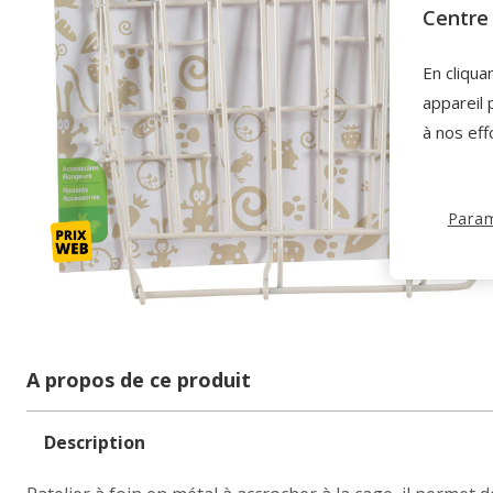
Centre 
En cliqua
appareil 
à nos eff
Param
A propos de ce produit
Description