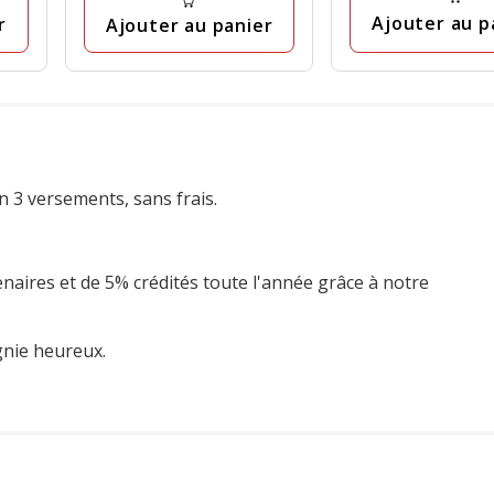
avis
Ajouter au p
r
Ajouter au panier
n 3 versements, sans frais.
enaires et de 5% crédités toute l'année grâce à notre
gnie heureux.