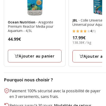
JBL
- Colle Universell
Ocean Nutrition
- Aragonite
Universal pour Aquar
Premium Reactor Media pour
Aquarium - 4,5L
4
(1)
4
Prix
17.99€
Prix
44.99€
étoiles
138.38€
138.38€ / kg
17.99€
44.99€
avec
par
1
Kg
Ajouter au panier
avis
Ajouter au
Pourquoi nous choisir ?
Paiement 100% sécurisé avec la possibilité de payer
en 3 versements, sans frais.
Retours jusqu’à 30 jours.
Modalités de retour