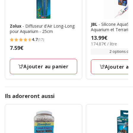
JBL
- Silicone AquaSil 
Zolux
- Diffuseur d'Air Long-Long
Aquarium et Terrariu
pour Aquarium - 25cm
Prix
13.99€
4.7
(17)
4.7
174.87€
174.87€ / litre
13.99€
Prix
7.59€
par
étoiles
2 options de t
Litre
7.59€
avec
17
Ajouter au panier
Ajouter au
avis
Ils adoreront aussi