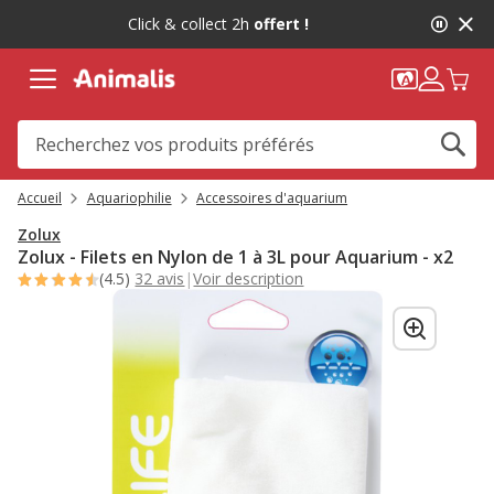
2
Click & collect 2h
offert !
de
2,
message,
Accueil
Aquariophilie
Accessoires d'aquarium
Zolux
Zolux - Filets en Nylon de 1 à 3L pour Aquarium - x2
(4.5)
32 avis
|
Voir description