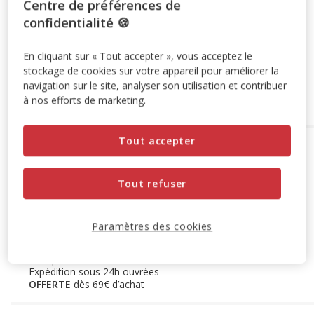
Centre de préférences de
Animalis. Offre non cumulable aux autres promotions en
confidentialité 🍪
cours.
Voir conditions
Code:
WELCOME10
Copier
En cliquant sur « Tout accepter », vous acceptez le
stockage de cookies sur votre appareil pour améliorer la
navigation sur le site, analyser son utilisation et contribuer
Ajouter au panier
à nos efforts de marketing.
Tout accepter
Options de livraison
Détails livraison
Retrait en magasin
Tout refuser
Disponible
Voir la disponibilité en magasin
Retrait dans 2h
OFFERT
Livraison dans 72h offert dès 69€ d'achat
Paramètres des cookies
Livraison à domicile
Disponible
Expédition sous 24h ouvrées
OFFERTE
dès 69€ d’achat