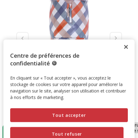
Centre de préférences de
confidentialité 🍪
En cliquant sur « Tout accepter », vous acceptez le
stockage de cookies sur votre appareil pour améliorer la
navigation sur le site, analyser son utilisation et contribuer
à nos efforts de marketing.
Taille:
T38
Tout accepter
En rupture
En r
T38
T32
de stock
de 
Tout refuser
T42
T36