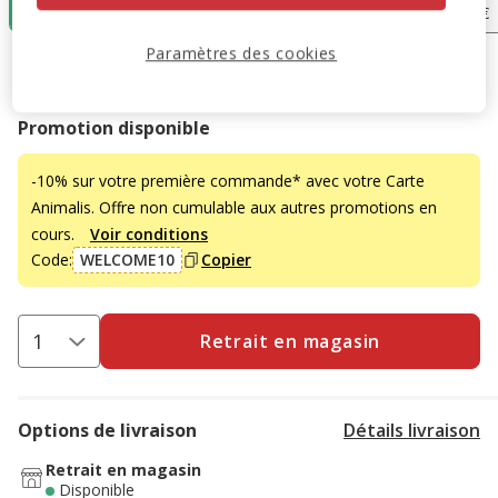
48.50€
48.50€
49.95€
48.50€
Paramètres des cookies
48.50€
Prix 48.50€
Promotion disponible
-10% sur votre première commande* avec votre Carte
Animalis. Offre non cumulable aux autres promotions en
cours.
Voir conditions
Code:
WELCOME10
Copier
Retrait en magasin
Options de livraison
Détails livraison
Retrait en magasin
Disponible