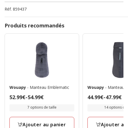
Réf.
859437
Produits recommandés
Wouapy
- Manteau Emblematic
Wouapy
- Manteau I
Prix
52.99€
-
54.99€
Prix
44.99€
-
47.99€
de
de
7 options de taille
14 options de t
52.99€
44.99€
à
à
54.99€
47.99€
Ajouter au panier
Ajouter au