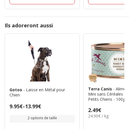
Ils adoreront aussi
Terra Canis
- Alimen
Gotoo
- Laisse en Métal pour
Mini sans Céréales La
Chien
Petits Chiens - 100g
Prix
9.95€
-
13.99€
Prix
2.49€
de
24.90€
24.90€ / kg
2.49€
2 options de taille
9.95€
par
Kg
à