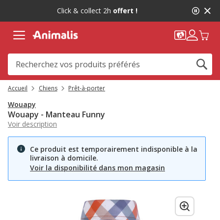
2
Click & collect 2h
offert !
de
2,
message,
Accueil
Chiens
Prêt-à-porter
Wouapy
Wouapy - Manteau Funny
Voir description
Ce produit est temporairement indisponible à la
livraison à domicile.
Voir la disponibilité dans mon magasin