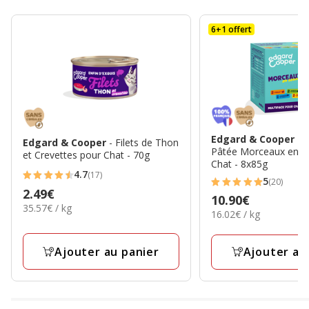
6+1 offert
Edgard & Cooper
- 
Edgard & Cooper
- Filets de Thon
Pâtée Morceaux en S
et Crevettes pour Chat - 70g
Chat - 8x85g
4.7
(17)
4.7
5
(20)
5
Prix
2.49€
étoiles
Prix
10.90€
étoiles
35.57€
35.57€ / kg
2.49€
16.02€
avec
16.02€ / kg
10.90€
par
avec
par
17
Kg
20
Kg
avis
Ajouter au panier
Ajouter au
avis