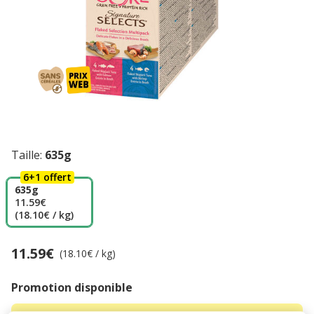
Taille:
635g
6+1 offert
635g
11.59€
(18.10€ / kg)
11.59€
Prix 11.59€, 18.10 EUR par kg
(18.10€ / kg)
Promotion disponible