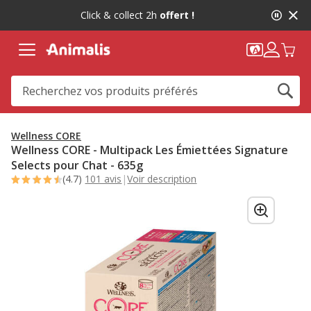
2
Click & collect 2h
offert !
de
2,
message,
Wellness CORE
Wellness CORE - Multipack Les Émiettées Signature
Selects pour Chat - 635g
(4.7)
101 avis
|
Voir description