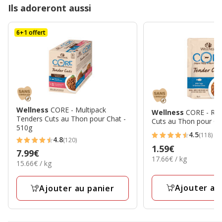
Ils adoreront aussi
6+1 offert
Wellness
CORE - Multipack
Wellness
CORE - Re
Tenders Cuts au Thon pour Chat -
Cuts au Thon pour Ch
510g
4.5
(118)
4.5
4.8
(120)
4.8
Prix
1.59€
étoiles
Prix
7.99€
étoiles
17.66€
17.66€ / kg
1.59€
15.66€
avec
15.66€ / kg
7.99€
par
avec
par
118
Kg
120
Kg
avis
Ajouter au
Ajouter au panier
avis