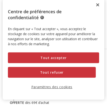
6+1 offert
SUPER LOTS : 6 achetés = le 7ème offert à
l'ajout de 7 produits au panier.
Offre valable sur une
Centre de préférences de
sélection de produits.
Retrouvez la sélection
.
confidentialité 🍪
Voir conditions
En cliquant sur « Tout accepter », vous acceptez le
stockage de cookies sur votre appareil pour améliorer la
Ajouter au panier
navigation sur le site, analyser son utilisation et contribuer
à nos efforts de marketing.
Options de livraison
Détails livraison
Tout accepter
Retrait en magasin
Disponible
Tout refuser
Voir la disponibilité en magasin
Retrait dans 2h
OFFERT
Livraison dans 72h offert dès 69€ d'achat
Paramètres des cookies
Livraison à domicile
Disponible
Expédition sous 24h ouvrées
OFFERTE
dès 69€ d’achat