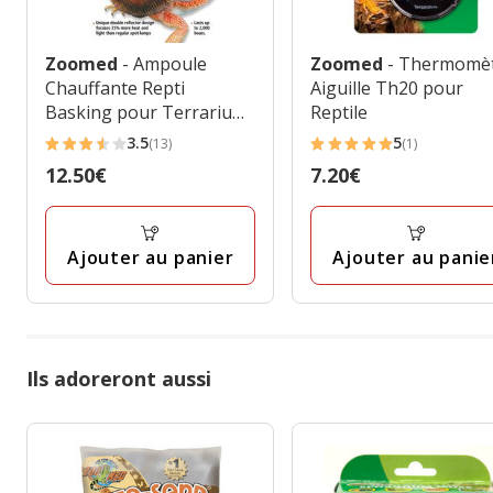
Zoomed
- Ampoule
Zoomed
- Thermomè
Chauffante Repti
Aiguille Th20 pour
Basking pour Terrarium
Reptile
- 150W
3.5
5
(13)
(1)
3.5
5
Prix
12.50€
Prix
7.20€
étoiles
étoiles
12.50€
7.20€
avec
avec
13
1
Ajouter au panier
Ajouter au panie
avis
avis
Ils adoreront aussi