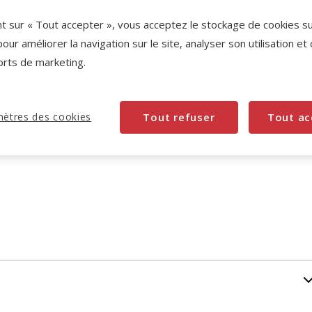
Promotion disponible
nt sur « Tout accepter », vous acceptez le stockage de cookies s
pour améliorer la navigation sur le site, analyser son utilisation et
-10% sur votre première commande* avec votre
Carte Animalis. Offre non cumulable aux autres
orts de marketing.
promotions en cours.
Voir conditions
Code:
WELCOME10
Copier
ètres des cookies
Tout refuser
Tout ac