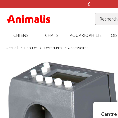
2
de
2,
message,
CHIENS
CHATS
AQUARIOPHILIE
OI
Accueil
Reptiles
Terrariums
Accessoires
Centre 