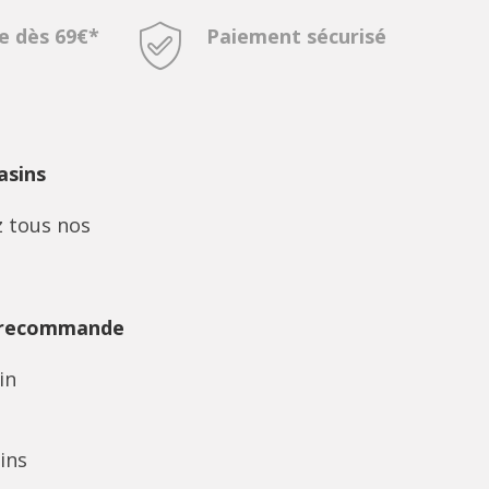
te dès 69€*
Paiement sécurisé
sins
 tous nos
 recommande
in
ins