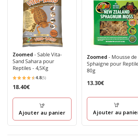
Zoomed
- Sable Vita-
Zoomed
- Mousse de
Sand Sahara pour
Sphaigne pour Reptile
Reptiles - 4,5Kg
80g
4.8
(5)
4.8
Prix
13.30€
Prix
18.40€
étoiles
13.30€
18.40€
avec
5
avis
Ajouter au panie
Ajouter au panier