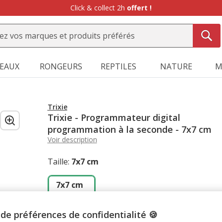
Click & collect 2h
offert !
SEAUX
RONGEURS
REPTILES
NATURE
M
Trixie
Trixie - Programmateur digital
programmation à la seconde - 7x7 cm
Voir description
Taille:
7x7 cm
7x7 cm
21.85€
de préférences de confidentialité 🍪