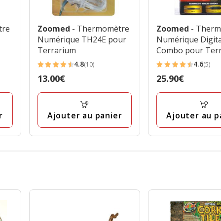
tre
Zoomed
- Thermomètre
Zoomed
- Ther
Numérique TH24E pour
Numérique Digita
Terrarium
Combo pour Ter
4.8
4.6
(10)
(5)
4.8
4.6
Prix
13.00€
Prix
25.90€
étoiles
étoiles
13.00€
25.90€
avec
avec
10
5
r
Ajouter au panier
Ajouter au p
avis
avis