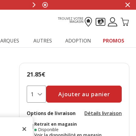
TROUVEZ VOTRE
MAGASIN
ARQUES
AUTRES
ADOPTION
PROMOS
21.85€
Prix 21.85€
Ajouter au panier
Options de livraison
Détails livraison
Retrait en magasin
Disponible
Voir la disponibilité en magasin