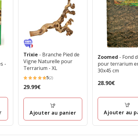
Trixie
- Branche Pied de
Zoomed
- Fond 
Vigne Naturelle pour
s -
pour terrarium en
Terrarium - XL
30x45 cm
5
(2)
5
Prix
28.90€
Prix
29.99€
étoiles
28.90€
29.99€
avec
2
avis
r
Ajouter au p
Ajouter au panier