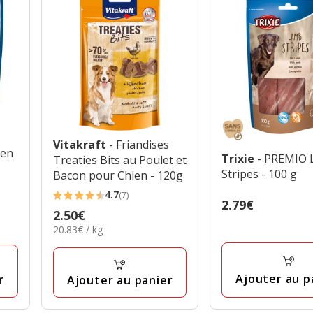
Vitakraft
- Friandises
ken
Trixie
- PREMIO
Treaties Bits au Poulet et
Stripes - 100 g
Bacon pour Chien - 120g
4.7
(7)
4.7
Prix
2.79€
Prix
2.50€
étoiles
2.79€
20.83€
20.83€ / kg
2.50€
avec
par
7
Kg
avis
Ajouter au p
r
Ajouter au panier