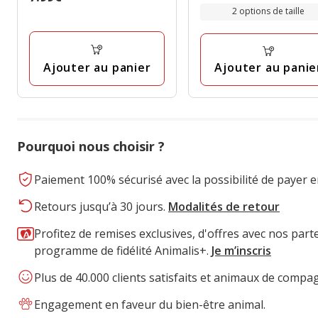
de
avec
2 options de taille
7.99€
avec
28.90€
1
1
à
avis
avis
39.90€
Ajouter au panier
Ajouter au panie
Pourquoi nous choisir ?
Paiement 100% sécurisé avec la possibilité de payer e
Retours jusqu’à 30 jours.
Modalités de retour
Profitez de remises exclusives, d'offres avec nos part
programme de fidélité Animalis+.
Je m’inscris
Plus de 40.000 clients satisfaits et animaux de compa
Engagement en faveur du bien-être animal.