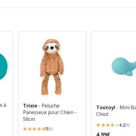
se à
Trixie
- Peluche
Tootoy!
- Mini B
Paresseux pour Chien -
Chiot
56cm
4.2
(6)
4.2
5
(5)
5
Prix
4.99€
étoiles