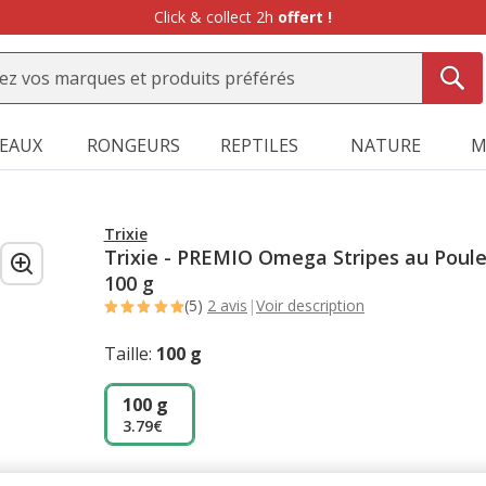
Click & collect 2h
offert !
SEAUX
RONGEURS
REPTILES
NATURE
M
Trixie
Trixie - PREMIO Omega Stripes au Poule
100 g
(5)
2 avis
|
Voir description
Taille:
100 g
100 g
3.79€