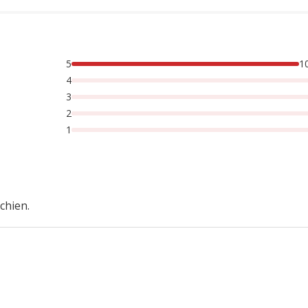
5
1
4
3
2
1
chien.