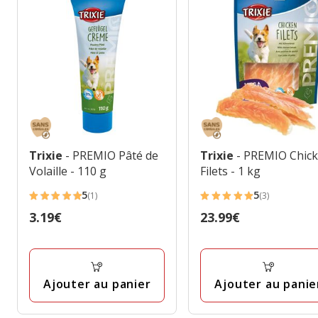
Trixie
- PREMIO Pâté de
Trixie
- PREMIO Chic
Volaille - 110 g
Filets - 1 kg
5
5
(1)
(3)
5
5
Prix
3.19€
Prix
23.99€
étoiles
étoiles
3.19€
23.99€
avec
avec
1
3
avis
avis
Ajouter au panier
Ajouter au panie