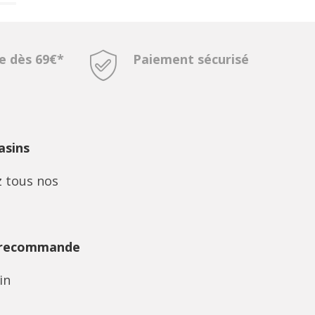
te dès 69€*
Paiement sécurisé
sins
 tous nos
 recommande
in