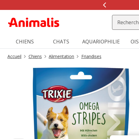
2
de
2,
message,
CHIENS
CHATS
AQUARIOPHILIE
OI
Accueil
Chiens
Alimentation
Friandises