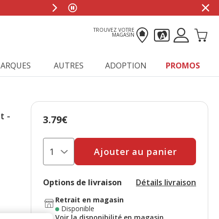
TROUVEZ VOTRE
MAGASIN
ARQUES
AUTRES
ADOPTION
PROMOS
t -
3.79€
Prix 3.79€
Ajouter au panier
Options de livraison
Détails livraison
Retrait en magasin
Disponible
Voir la disponibilité en magasin