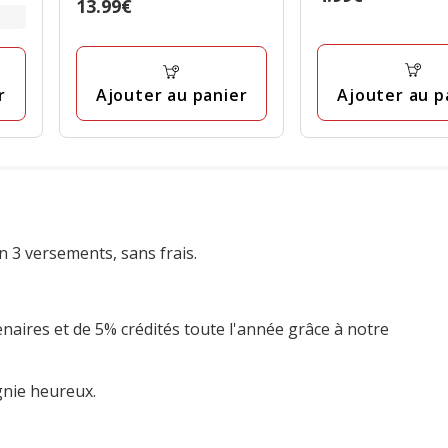
Prix
13.99€
étoiles
4.99€
avec
13.99€
avec
6
5
avis
avis
Ajouter au p
Ajouter au panier
r
n 3 versements, sans frais.
enaires et de 5% crédités toute l'année grâce à notre
gnie heureux.