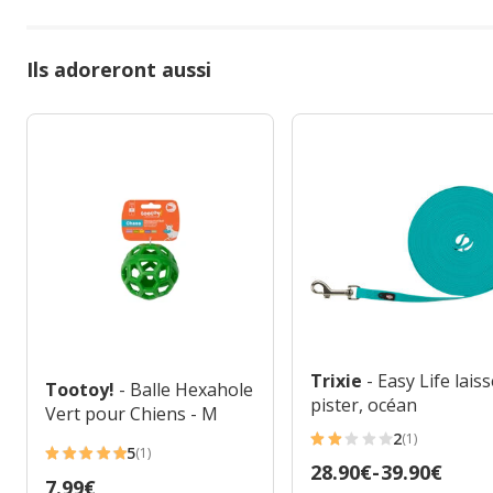
Ils adoreront aussi
Trixie
- Easy Life lais
Tootoy!
- Balle Hexahole
pister, océan
Vert pour Chiens - M
2
(1)
2
5
(1)
5
Prix
28.90€
-
39.90€
étoiles
Prix
7.99€
étoiles