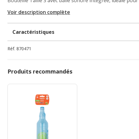
Bouteille Taille S avec balle sonore intégrée, idéale pour 
Voir description complète
Caractéristiques
Réf.
870471
Produits recommandés