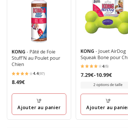
KONG
- Jouet AirDog
KONG
- Pâté de Foie
Squeak Bone pour Ch
Stuff'N au Poulet pour
Chien
4
(6)
4
4.4
(97)
Prix
7.29€
-
10.99€
étoiles
4.4
de
Prix
8.49€
avec
étoiles
2 options de taille
7.29€
8.49€
6
avec
à
avis
97
10.99€
avis
Ajouter au panier
Ajouter au panie