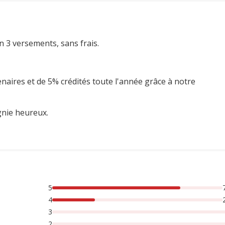
n 3 versements, sans frais.
enaires et de 5% crédités toute l'année grâce à notre
gnie heureux.
5
rsonnes lont noté avec {1} étoiles,
4
3
2