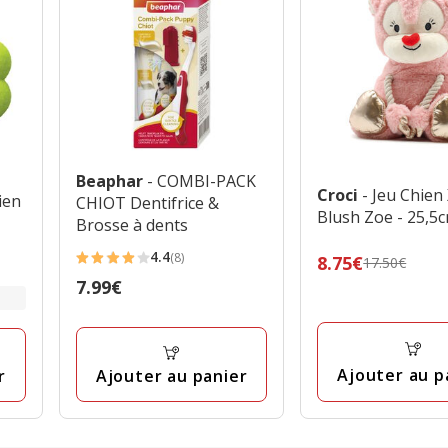
Beaphar
- COMBI-PACK
Croci
- Jeu Chie
ien
CHIOT Dentifrice &
Blush Zoe - 25,5
Brosse à dents
4.4
(8)
Prix
8.75€
17.50€
4.4
précédent
Prix
7.99€
étoiles
17.50€,
7.99€
avec
prix
8
final
avis
Ajouter au p
Ajouter au panier
r
8.75€