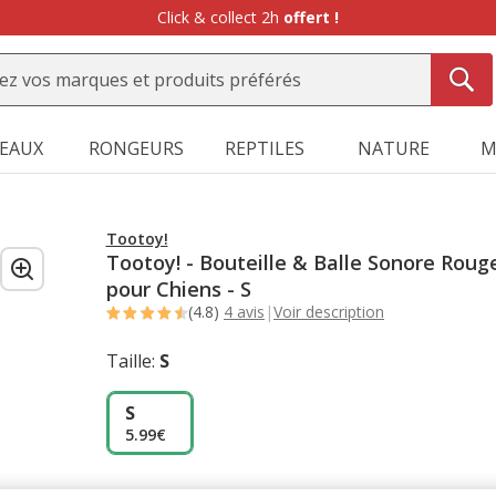
-10%
sur votre première commande* avec Animalis+ |
WELCOME1
SEAUX
RONGEURS
REPTILES
NATURE
M
Tootoy!
Tootoy! - Bouteille & Balle Sonore Roug
pour Chiens - S
(4.8)
4 avis
|
Voir description
Taille:
S
S
5.99€