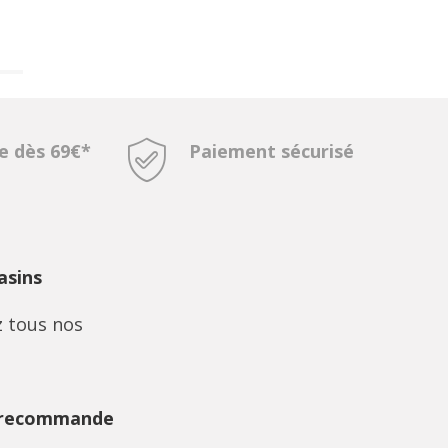
te dès 69€*
Paiement sécurisé
sins
 tous nos
 recommande