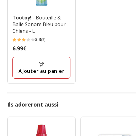
Tootoy!
- Bouteille &
Balle Sonore Bleu pour
Chiens - L
3.3
(3)
3.3
Prix
6.99€
étoiles
6.99€
avec
3
Ajouter au panier
avis
Ils adoreront aussi