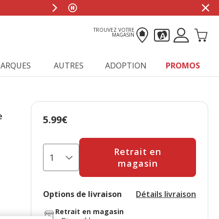
0
TROUVEZ VOTRE
MAGASIN
ARQUES
AUTRES
ADOPTION
PROMOS
e
5.99€
Prix 5.99€
Retrait en
magasin
Options de livraison
Détails livraison
Retrait en magasin