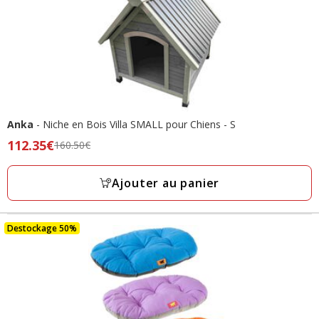
Anka
- Niche en Bois Villa SMALL pour Chiens - S
Prix
112.35€
160.50€
précédent
160.50€,
Ajouter au panier
prix
final
112.35€
Destockage 50%