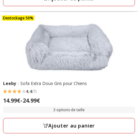
23.31€
Destockage 50%
Leeby
- Sofa Extra Doux Gris pour Chiens
4.4
(7)
4.4
Prix
14.99€
-
24.99€
étoiles
de
avec
3 options de taille
14.99€
7
à
avis
Ajouter au panier
24.99€