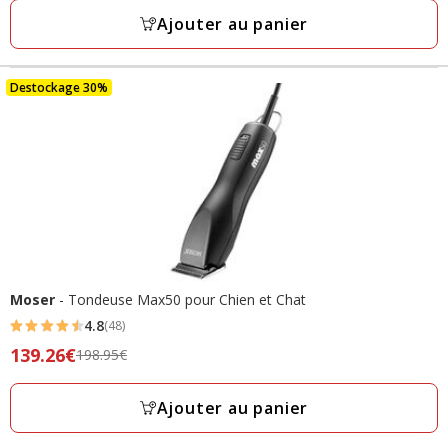
à
avis
Ajouter au panier
14.99€
Destockage 30%
Moser
- Tondeuse Max50 pour Chien et Chat
4.8
(48)
4.8
Prix
139.26€
198.95€
étoiles
précédent
avec
198.95€,
Ajouter au panier
48
prix
avis