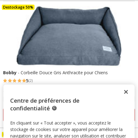
Destockage 50%
Bobby
- Corbeille Douce Gris Anthracite pour Chiens
5
(2)
5
Prix
23.75€
-
46.99€
étoiles
de
avec
4 options de taille
Centre de préférences de
23.75€
2
confidentialité 🍪
à
avis
Ajouter au panier
46.99€
En cliquant sur « Tout accepter », vous acceptez le
stockage de cookies sur votre appareil pour améliorer la
Destockage 40%
navigation sur le site, analyser son utilisation et contribuer