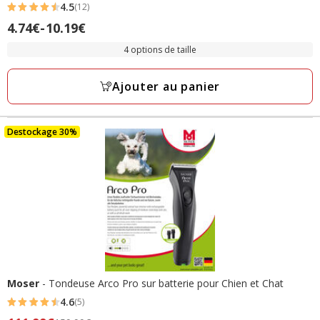
4.5
(12)
4.5
Prix
4.74€
-
10.19€
étoiles
de
avec
4 options de taille
4.74€
12
à
avis
Ajouter au panier
10.19€
Destockage 30%
Moser
- Tondeuse Arco Pro sur batterie pour Chien et Chat
4.6
(5)
4.6