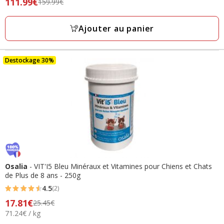
Prix
111.99€
159.99€
étoiles
précédent
avec
159.99€,
Ajouter au panier
5
prix
avis
final
111.99€
Destockage 30%
Osalia
- VIT'I5 Bleu Minéraux et Vitamines pour Chiens et Chats
de Plus de 8 ans - 250g
4.5
(2)
4.5
Prix
17.81€
25.45€
étoiles
71.24€
71.24€ / kg
précédent
avec
par