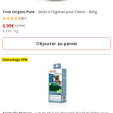
True Origins Pure
- Sticks à l'Agneau pour Chiens - 800g
5
(9)
5
Prix
6.99€
13.99€
étoiles
8.73€
8.73€ / kg
précédent
avec
par
13.99€,
9
Kg
prix
Ajouter au panier
avis
final
6.99€
Destockage 50%