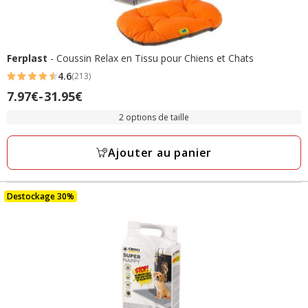
Ferplast
- Coussin Relax en Tissu pour Chiens et Chats
4.6
(213)
4.6
Prix
7.97€
-
31.95€
étoiles
de
avec
2 options de taille
7.97€
213
à
avis
Ajouter au panier
31.95€
Destockage 30%