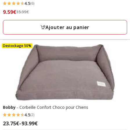
4.5
(6)
4.5
Prix
9.59€
15.99€
étoiles
précédent
avec
15.99€,
Ajouter au panier
6
prix
avis
final
9.59€
Destockage 50%
Bobby
- Corbeille Confort Choco pour Chiens
4.5
(2)
4.5
Prix
23.75€
-
93.99€
étoiles
de