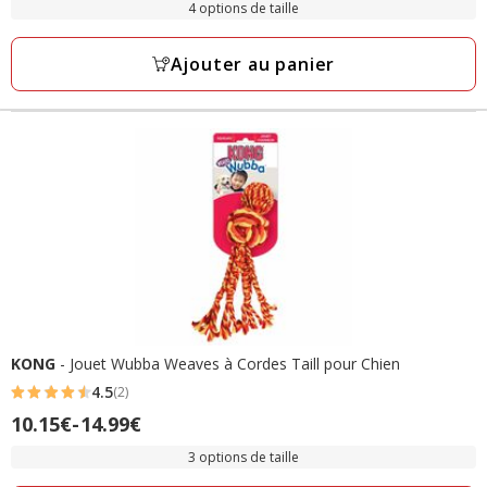
avec
4 options de taille
23.75€
2
à
avis
Ajouter au panier
93.99€
KONG
- Jouet Wubba Weaves à Cordes Taill pour Chien
4.5
(2)
4.5
Prix
10.15€
-
14.99€
étoiles
de
avec
3 options de taille
10.15€
2