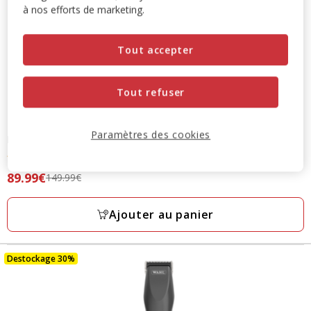
à nos efforts de marketing.
Tout accepter
Tout refuser
Paramètres des cookies
PetSafe
- Distributeur Automatique 12 Repas pour Chien et Chat
3.8
(5)
3.8
Prix
89.99€
149.99€
étoiles
précédent
avec
149.99€,
Ajouter au panier
5
prix
avis
final
89.99€
Destockage 30%