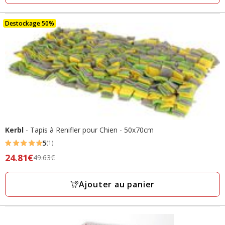
final
3.74€
Destockage 50%
Kerbl
- Tapis à Renifler pour Chien - 50x70cm
5
(1)
5
Prix
24.81€
49.63€
étoiles
précédent
avec
49.63€,
Ajouter au panier
1
prix
avis
final
24.81€