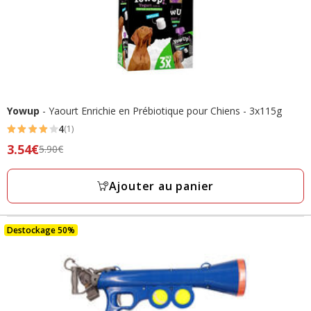
Yowup
- Yaourt Enrichie en Prébiotique pour Chiens - 3x115g
4
(1)
4
Prix
3.54€
5.90€
étoiles
précédent
avec
5.90€,
Ajouter au panier
1
prix
avis
final
3.54€
Destockage 50%