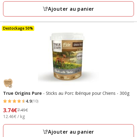
25.45€,
2
Kg
prix
Ajouter au panier
avis
final
17.81€
Destockage 50%
True Origins Pure
- Sticks au Porc Ibérique pour Chiens - 300g
4.9
(10)
4.9
Prix
3.74€
7.49€
étoiles
12.46€
12.46€ / kg
précédent
avec
par
7.49€,
10
Kg
prix
Ajouter au panier
avis