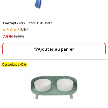
Tootoy!
- Mini Lanceur de Balle
4.8
(4)
4.8
Prix
7.99€
15.99€
étoiles
précédent
avec
15.99€,
Ajouter au panier
4
prix
avis
final
7.99€
Destockage 40%