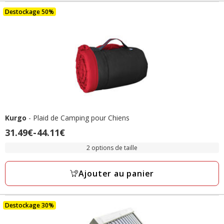
final
139.26€
Destockage 50%
Kurgo
- Plaid de Camping pour Chiens
Prix
31.49€
-
44.11€
de
2 options de taille
31.49€
à
Ajouter au panier
44.11€
Destockage 30%