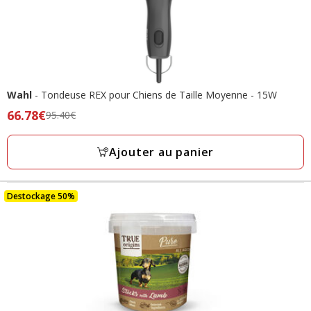
Wahl
- Tondeuse REX pour Chiens de Taille Moyenne - 15W
Prix
66.78€
95.40€
précédent
95.40€,
Ajouter au panier
prix
final
66.78€
Destockage 50%