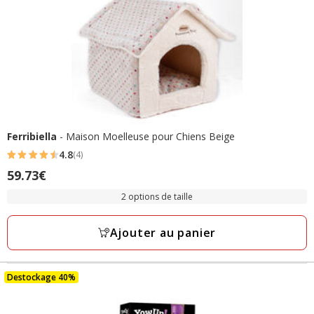
Ferribiella
- Maison Moelleuse pour Chiens Beige
4.8
(4)
4.8
Prix
59.73€
étoiles
59.73€
avec
2 options de taille
4
avis
Ajouter au panier
Destockage 40%