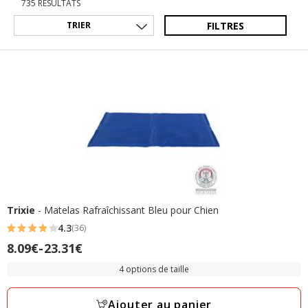
735 RÉSULTATS
FILTRES
Trixie
- Matelas Rafraîchissant Bleu pour Chien
4.3
(36)
4.3
Prix
8.09€
-
23.31€
étoiles
de
avec
4 options de taille
8.09€
36
à
avis
Ajouter au panier