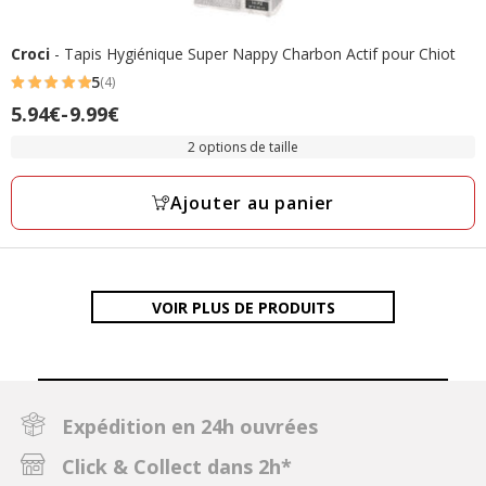
Croci
- Tapis Hygiénique Super Nappy Charbon Actif pour Chiot
5
(4)
5
Prix
5.94€
-
9.99€
étoiles
de
avec
2 options de taille
5.94€
4
à
avis
Ajouter au panier
9.99€
VOIR PLUS DE PRODUITS
Expédition en 24h ouvrées
Click & Collect dans 2h*