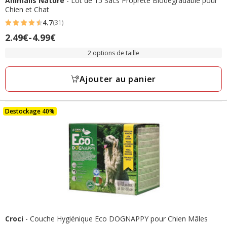
Animalis Nature
- Lot de 15 Sacs Propreté Biodégradable pour
Chien et Chat
4.7
(31)
4.7
Prix
2.49€
-
4.99€
étoiles
de
avec
2 options de taille
2.49€
31
à
avis
Ajouter au panier
4.99€
Destockage 40%
Croci
- Couche Hygiénique Eco DOGNAPPY pour Chien Mâles