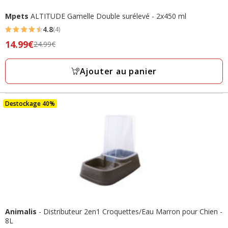
Mpets
ALTITUDE Gamelle Double surélevé - 2x450 ml
4.8
(4)
4.8
Prix
14.99€
24.99€
étoiles
précédent
avec
24.99€,
Ajouter au panier
4
prix
avis
final
14.99€
Destockage 40%
Animalis
- Distributeur 2en1 Croquettes/Eau Marron pour Chien -
8L