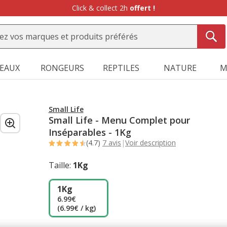
Click & collect 2h
offert !
SEAUX
RONGEURS
REPTILES
NATURE
M
Small Life
Small Life - Menu Complet pour
Inséparables - 1Kg
(4.7)
7 avis
|
Voir description
Taille:
1Kg
1Kg
6.99€
(6.99€ / kg)