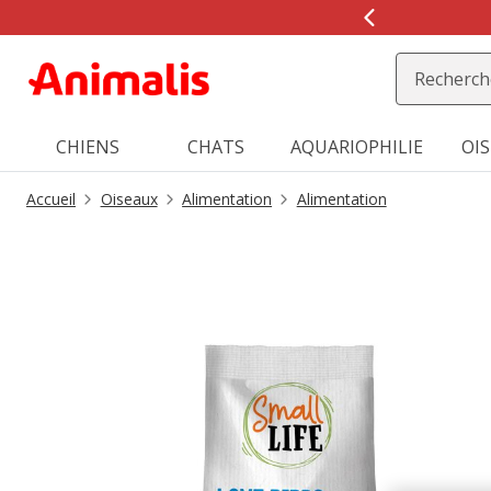
2
de
2,
message,
CHIENS
CHATS
AQUARIOPHILIE
OI
Accueil
Oiseaux
Alimentation
Alimentation