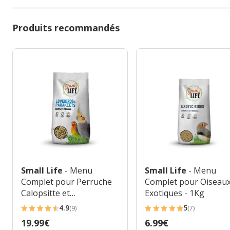
Produits recommandés
Small Life
- Menu
Small Life
- Menu
Complet pour Perruche
Complet pour Oiseau
Calopsitte et
Exotiques - 1Kg
Inséparables - 5Kg
4.9
5
(9)
(7)
4.9
5
Prix
19.99€
Prix
6.99€
étoiles
étoiles