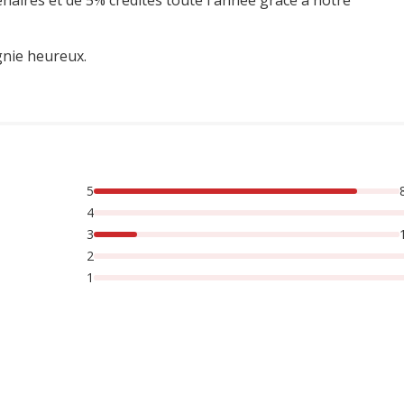
enaires et de 5% crédités toute l'année grâce à notre
gnie heureux.
5
rsonnes lont noté avec {1} étoiles,
4
3
2
1