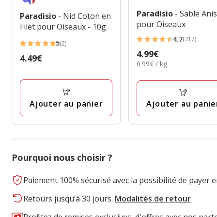
Paradisio
- Sable Ani
Paradisio
- Nid Coton en
pour Oiseaux
Filet pour Oiseaux - 10g
4.7
(317)
5
4.7
(2)
5
Prix
4.99€
étoiles
Prix
4.49€
étoiles
0.99€
0.99€ / kg
4.99€
avec
4.49€
avec
par
317
Kg
2
avis
avis
Ajouter au panier
Ajouter au panie
Pourquoi nous choisir ?
Paiement 100% sécurisé avec la possibilité de payer e
Retours jusqu’à 30 jours.
Modalités de retour