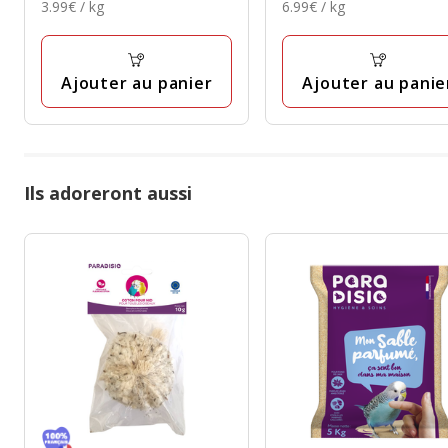
3.99€
6.99€
3.99€ / kg
6.99€ / kg
19.99€
6.99€
avec
avec
par
par
9
7
Kg
Kg
avis
avis
Ajouter au panier
Ajouter au panie
Ils adoreront aussi