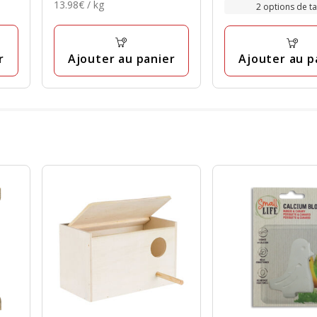
13.98€
5.99€
13.98€ / kg
6.99€
2 options de tai
20
avec
Kg
par
à
avis
3
Kg
16.99€
avis
r
Ajouter au panier
Ajouter au p