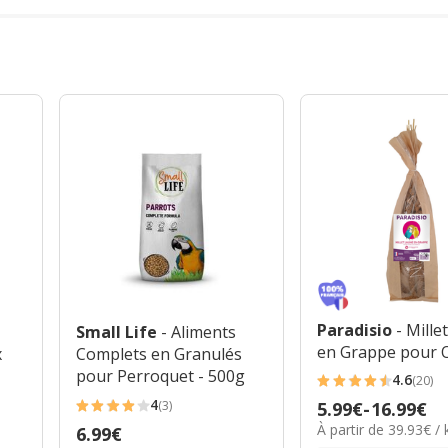
Paradisio
- Mille
Small Life
- Aliments
en Grappe pour 
x
Complets en Granulés
pour Perroquet - 500g
4.6
(20)
4.6
4
(3)
Prix
5.99€
-
16.99€
étoiles
4
39.93€
À partir de 39.93€ / 
de
Prix
6.99€
avec
étoiles
par