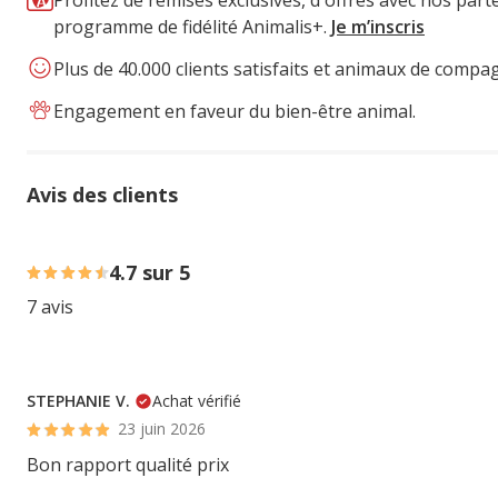
Profitez de remises exclusives, d'offres avec nos part
programme de fidélité Animalis+.
Je m’inscris
Plus de 40.000 clients satisfaits et animaux de compa
Engagement en faveur du bien-être animal.
Avis des clients
86% des personnes lont noté avec {1} étoiles, 14% des pe
4.7 sur 5
7 avis
STEPHANIE V.
Achat vérifié
23 juin 2026
Bon rapport qualité prix