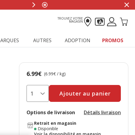
TROUVEZ VOTRE
MAGASIN
ARQUES
AUTRES
ADOPTION
PROMOS
6.99€
Prix 6.99€, 6.99 EUR par kg
(6.99€ / kg)
Ajouter au panier
Options de livraison
Détails livraison
Retrait en magasin
Disponible
Voir la disponibilité en magasin