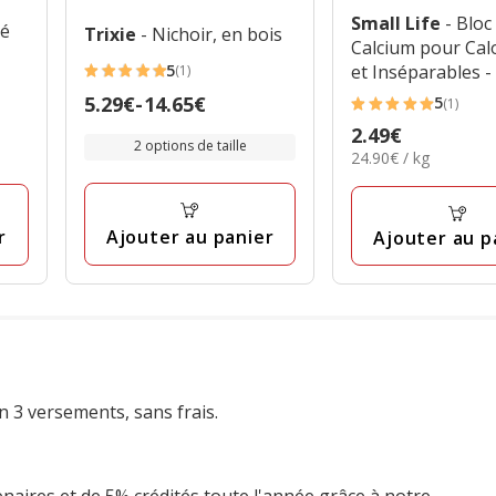
Small Life
- Bloc
sé
Trixie
- Nichoir, en bois
Calcium pour Cal
5
et Inséparables -
(1)
5
Prix
5.29€
-
14.65€
5
(1)
étoiles
5
de
Prix
2.49€
avec
étoiles
2 options de taille
5.29€
24.90€
24.90€ / kg
2.49€
1
avec
par
à
avis
1
Kg
14.65€
avis
Ajouter au panier
r
Ajouter au p
n 3 versements, sans frais.