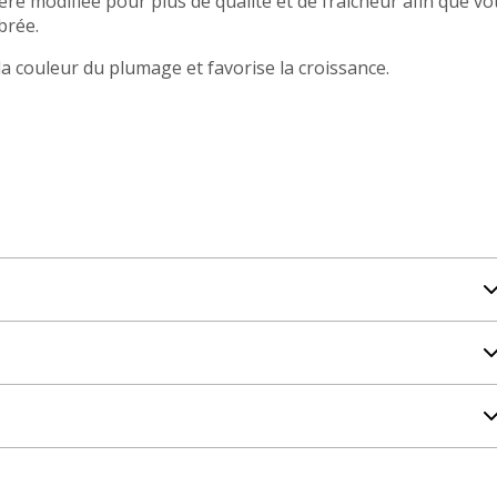
 modifiée pour plus de qualité et de fraicheur afin que vo
brée.
 la couleur du plumage et favorise la croissance.