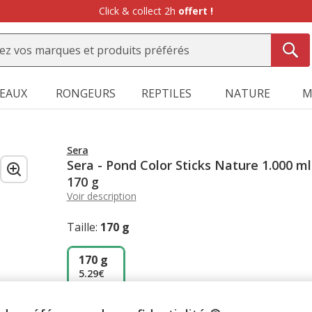
Click & collect 2h
offert !
SEAUX
RONGEURS
REPTILES
NATURE
M
Sera
Sera - Pond Color Sticks Nature 1.000 ml
170 g
Voir description
Taille:
170 g
170 g
5.29€