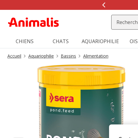
2
de
2,
message,
CHIENS
CHATS
AQUARIOPHILIE
OI
Accueil
Aquariophilie
Bassins
Alimentation