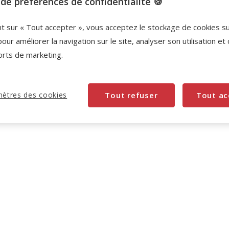
de préférences de confidentialité 🍪
Promotion disponible
nt sur « Tout accepter », vous acceptez le stockage de cookies s
-10% sur votre première commande* avec votre
pour améliorer la navigation sur le site, analyser son utilisation et
Carte Animalis. Offre non cumulable aux autres
orts de marketing.
promotions en cours.
Voir conditions
Code:
WELCOME10
Copier
ètres des cookies
Tout refuser
Tout ac