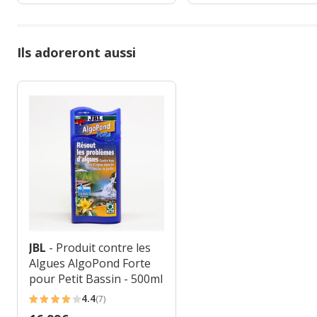
Ils adoreront aussi
JBL
- Produit contre les
Algues AlgoPond Forte
pour Petit Bassin - 500ml
4.4
(7)
4.4