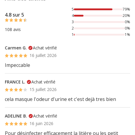
79% des personnes lont noté avec {1} étoiles, 20% des per
5
79%
4.8 sur 5
4
20%
3
0%
2
0%
108 avis
1
1%
Carmen G.
Achat vérifié
16 juillet 2026
Impeccable
FRANCE L.
Achat vérifié
15 juillet 2026
cela masque l'odeur d'urine et c'est dejà tres bien
ADELINE B.
Achat vérifié
16 juin 2026
Pour désinfecter efficacement la litière ou les petit