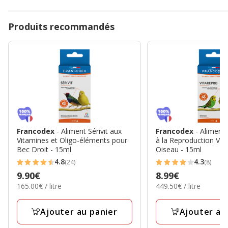
Produits recommandés
Francodex
- Aliment Sérivit aux
Francodex
- Aliment
Vitamines et Oligo-éléments pour
à la Reproduction Vit
Bec Droit - 15ml
Oiseau - 15ml
4.8
4.3
(24)
(8)
4.8
4.3
Prix
9.90€
Prix
8.99€
étoiles
étoiles
165.00€
449.50€
165.00€ / litre
449.50€ / litre
9.90€
8.99€
avec
avec
par
par
24
8
Litre
Litre
Ajouter au panier
Ajouter au
avis
avis