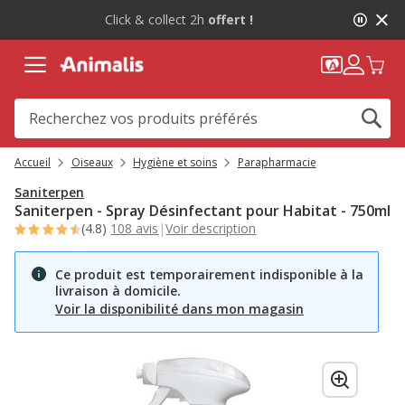
1
-10%
sur votre première commande* avec Animalis+ |
de
WELCOME10
2,
message,
Accueil
Oiseaux
Hygiène et soins
Parapharmacie
Saniterpen
Saniterpen - Spray Désinfectant pour Habitat - 750ml
(4.8)
108 avis
|
Voir description
Ce produit est temporairement indisponible à la
livraison à domicile.
Voir la disponibilité dans mon magasin