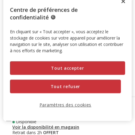
9.99€
Prix 9.99€, 13.32 EUR par litre
(13.32€ / litre)
Centre de préférences de
confidentialité 🍪
Promotion disponible
En cliquant sur « Tout accepter », vous acceptez le
-10% sur votre première commande* avec votre Carte
stockage de cookies sur votre appareil pour améliorer la
navigation sur le site, analyser son utilisation et contribuer
Animalis. Offre non cumulable aux autres promotions en
à nos efforts de marketing.
cours.
Voir conditions
Code:
WELCOME10
Copier
Tout accepter
Retrait en magasin
Tout refuser
Paramètres des cookies
Options de livraison
Détails livraison
Retrait en magasin
Disponible
Voir la disponibilité en magasin
Retrait dans 2h
OFFERT